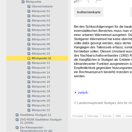
Blickpunkte
Übersichtskarte
Blickpunkt 01
Isothermenkarte
Blickpunkt 02
Blickpunkt 03
Blickpunkt 04
Bei den Schlussfolgerungen für die baul
Blickpunkt 05
innerstädtischen Bereiches muss man 
Blickpunkt 06
einer urbanen Wärmeinsel ausgehen. De
Stuttgarter Wärmeinsel hat keine überm
Blickpunkt 07
sollte dafür gesorgt werden, dass dichte
Blickpunkt 08
Hanglagen des Talkessels erfasst, sond
Blickpunkt 09
frei bleiben sollen. Diesem Umstand w
Blickpunkt 10
des Nachbarschaftsverbandes (1992) R
Blickpunkt 11
die Hangflächen in Stuttgart als Gebiete
Blickpunkt 12
klimarelevanter Funktion ausgewiesen sin
Blickpunkt 13
Empfindlichkeit gegenüber Nutzungsintens
ein Rechtsanspruch besteht) trotzdem er
Blickpunkt 14
werden.
Blickpunkt 15
Blickpunkt 16
Blickpunkt 17
Blickpunkt 18
Blickpunkt 19
Blickpunkt 20
© Landeshauptstadt Stuttgart, Amt für Um
Blickpunkt 21
Blickpunkt 22
Stadtklima Stuttgart 21
Kontakt
Sitemap
Suche
Hilfe
Intr
DVD-ROM Stadtklima Stuttgart
21 (2008)
Der Klimawandel -
Herausforderung für die