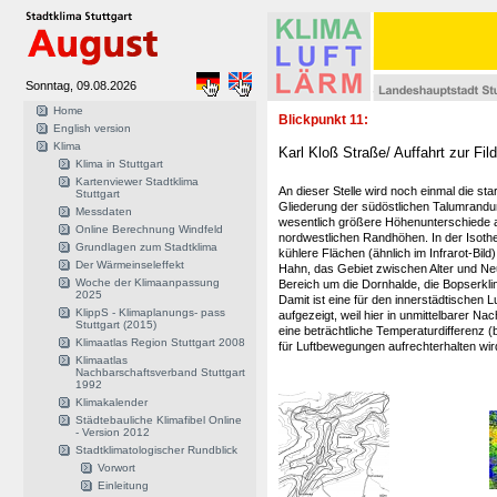
Sonntag, 09.08.2026
Home
Blickpunkt 11:
English version
Klima
Karl Kloß Straße/ Auffahrt zur Fild
Klima in Stuttgart
Kartenviewer Stadtklima
An dieser Stelle wird noch einmal die st
Stuttgart
Gliederung der südöstlichen Talumrandun
Messdaten
wesentlich größere Höhenunterschiede a
Online Berechnung Windfeld
nordwestlichen Randhöhen. In der Isothe
Grundlagen zum Stadtklima
kühlere Flächen (ähnlich im Infrarot-Bild
Der Wärmeinseleffekt
Hahn, das Gebiet zwischen Alter und Neu
Woche der Klimaanpassung
Bereich um die Dornhalde, die Bopserkli
2025
Damit ist eine für den innerstädtischen 
KlippS - Klimaplanungs- pass
aufgezeigt, weil hier in unmittelbarer Na
Stuttgart (2015)
eine beträchtliche Temperaturdifferenz (
Klimaatlas Region Stuttgart 2008
für Luftbewegungen aufrechterhalten wir
Klimaatlas
Nachbarschaftsverband Stuttgart
1992
Klimakalender
Städtebauliche Klimafibel Online
- Version 2012
Stadtklimatologischer Rundblick
Vorwort
Einleitung