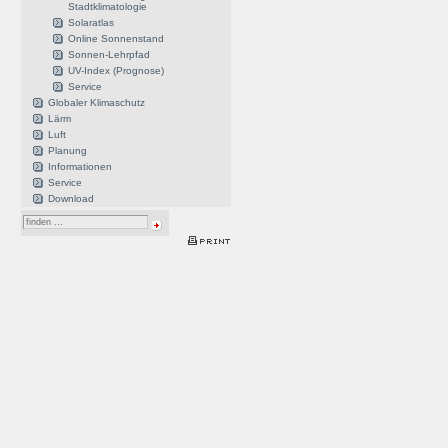
Stadtklimatologie
Solaratlas
Online Sonnenstand
Sonnen-Lehrpfad
UV-Index (Prognose)
Service
Globaler Klimaschutz
Lärm
Luft
Planung
Informationen
Service
Download