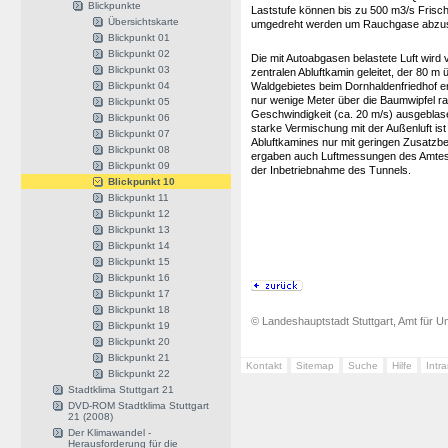
Blickpunkte
Laststufe können bis zu 500 m3/s Frisch
Übersichtskarte
umgedreht werden um Rauchgase abzu
Blickpunkt 01
Blickpunkt 02
Die mit Autoabgasen belastete Luft wird 
Blickpunkt 03
zentralen Abluftkamin geleitet, der 80 
Blickpunkt 04
Waldgebietes beim Dornhaldenfriedhof end
nur wenige Meter über die Baumwipfel r
Blickpunkt 05
Geschwindigkeit (ca. 20 m/s) ausgeblase
Blickpunkt 06
starke Vermischung mit der Außenluft is
Blickpunkt 07
Abluftkamines nur mit geringen Zusatzb
Blickpunkt 08
ergaben auch Luftmessungen des Amtes
Blickpunkt 09
der Inbetriebnahme des Tunnels.
Blickpunkt 10
Blickpunkt 11
Blickpunkt 12
Blickpunkt 13
Blickpunkt 14
Blickpunkt 15
Blickpunkt 16
Blickpunkt 17
Blickpunkt 18
© Landeshauptstadt Stuttgart, Amt für Um
Blickpunkt 19
Blickpunkt 20
Blickpunkt 21
Kontakt
Sitemap
Suche
Hilfe
Intr
Blickpunkt 22
Stadtklima Stuttgart 21
DVD-ROM Stadtklima Stuttgart
21 (2008)
Der Klimawandel -
Herausforderung für die