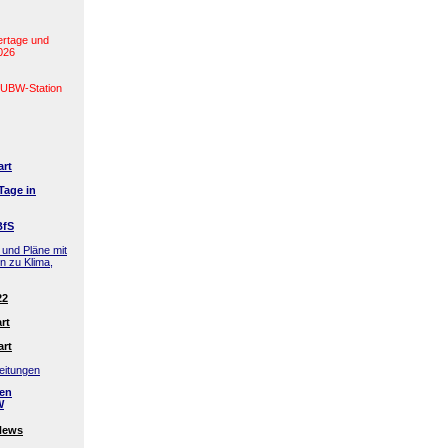
ertage und
2026
(LUBW-Station
art
Tage in
BfS
 und Pläne mit
en zu Klima,
22
rt
art
eitungen
den
W
News