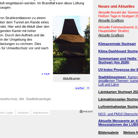
luft eingeblasen werden. Im Brandfall kann diese Lüftung
Neues und Aktuelles
saugen.
Aktuelle Anzahl der Somm
Heißen Tage in Stuttgart 
von Strahlventilatoren zu einem
Aktuelle Grafiken
m über dem Tunnel am Rande eines
et. Hier wird die Abluft über den
Aktuelle Feinstaubwerte 
agenden Kamin mit hoher
Hauptstätter Straße)
n. Durch den Auftrieb und die
Aktuelle Grafiken
t in der Umgebung des
elastungen zu rechnen. Dies
Klimazentrale Stuttgart
 für Umweltschutz vor und nach
Klima Dashboard Stuttg
Sommertage und Heiße 
Stuttgart (bis 2026)
UV-Index Prognose der 
Stadtklimaviewer
: Karten
Abluftkamin
detaillierten Themen- kart
Luft und Lärm
Lärmkarten Stuttgart 20
weltschutz, Abt. Stadtklimatologie
Lärmaktionsplan Stuttga
Luftreinhalteplan Stuttg
anet Login
Intranet
Impressum
NO2- und PM10 Überschr
Aktuelle Messwerte an 
Messstationen der LUB
Bildergalerie
Weitere 