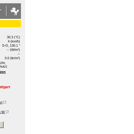
30.3 (°C)
4 (km/h)
S-O, 130.1 °
-- (W/m²)
--
0.0 (ltr/m²)
Uhr,
hutz)
aten
ttgart
rt
n-W.