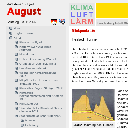
Samstag, 08.08.2026
Home
Blickpunkt 10:
English version
Klima
Heslach Tunnel
Klima in Stuttgart
Kartenviewer Stadtklima
Der Heslach Tunnel wurde im Jahr 1991 
Stuttgart
2,3 km in Betrieb genommen, nachdem de
Messdaten
bis Karl-Kloß-Str. schon 1989 eröffnet w
Online Berechnung Windfeld
Länge ist der Heslach Tunnel einer der 
Grundlagen zum Stadtklima
Deutschlands und verursachte Baukoste
Der Wärmeinseleffekt
(LANDESHAUPTSTADT STUTTGART, 1991
Woche der Klimaanpassung
täglich von bis zu 50000 Kfz befahren wir
2025
Umfahrungsstraße, wobei der Autoverkehr
KlippS - Klimaplanungs- pass
Anwohner vor Schadgasen und Lärm sch
Stuttgart (2015)
Klimaatlas Region Stuttgart 2008
Der zwe
Klimaatlas
Bauweis
Nachbarschaftsverband Stuttgart
Belüftu
1992
Abfuhr v
Klimakalender
Schacht
Städtebauliche Klimafibel Online
wird Fri
- Version 2012
geblase
Stadtklimatologischer Rundblick
Seitenk
Vorwort
Zuluftb
Grafik: Belüftung des Tunnels
Einleitung
Qualitä