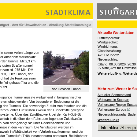
Aktuelle Wetterdaten
Lufttemperatur:
Windgeschw.:
Windrichtung:
Globalstrahlung:
in seiner vollen Länge von
Akt. UV-Index:
r Abschnitt Marienplatz
Niederschlag:
erden konnte. Mit 2,3 km
(Stand: 08.08.2026, 20:30 
längsten Straßentunnel
S-Mitte, Amt für Umweltsc
n von rd. 275 Mio. DM
Weitere Luft- u. Wetterd
). Der Tunnel, der
d, hat die Funktion einer
 "eingehaust" ist und die
ützt.
Mehr zum Wetter in Stu
Vor Heslach Tunnel
Aktueller Sonnenstand
ispurige Tunnel musste weitgehend in bergmännischer
Webcams in Stuttgart
e errichtet werden. Von besonderer Bedeutung ist die
Vorhersage Region Stuttga
ng des Tunnels. Die notwendige Zufuhr von frischer und die
Vorhersage Europa
erbrauchter Luft leisten zwei in der Tunnelmitte gelegene
systeme. Über das Zuluftbauwerk bei der Karl-Kloß-Str.
Niederschlagsradar Bade
schluft in die über dem Fahrraum liegenden Zuluftkanäle
Weitere Links
n, von dort gelangt sie über Deckenschlitze und
anäle in den Fahrraum. Die Ventilatoren werden im
auwerk in Abhängigkeit vom Verkehrsaufkommen und der
t der Tunnelluft (Trübungsmessung) gesteuert. Bei höchster