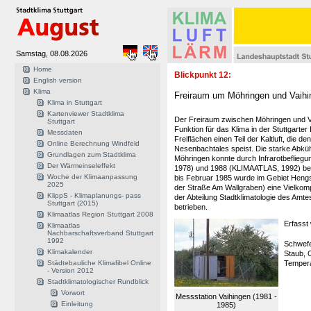
Samstag, 08.08.2026
Home
Blickpunkt 12:
English version
Klima
Freiraum um Möhringen und Vaihi
Klima in Stuttgart
Kartenviewer Stadtklima
Der Freiraum zwischen Möhringen und Va
Stuttgart
Funktion für das Klima in der Stuttgarter 
Messdaten
Freiflächen einen Teil der Kaltluft, die d
Online Berechnung Windfeld
Nesenbachtales speist. Die starke Abkü
Grundlagen zum Stadtklima
Möhringen konnte durch Infrarotbefliegu
Der Wärmeinseleffekt
1978) und 1988 (KLIMAATLAS, 1992) bel
Woche der Klimaanpassung
bis Februar 1985 wurde im Gebiet Hengs
2025
der Straße Am Wallgraben) eine Vielko
KlippS - Klimaplanungs- pass
der Abteilung Stadtklimatologie des Amt
Stuttgart (2015)
betrieben.
Klimaatlas Region Stuttgart 2008
Erfasst
Klimaatlas
Nachbarschaftsverband Stuttgart
1992
Schwefel
Klimakalender
Staub, 
Städtebauliche Klimafibel Online
Tempera
- Version 2012
Stadtklimatologischer Rundblick
Vorwort
Messstation Vaihingen (1981 -
Einleitung
1985)