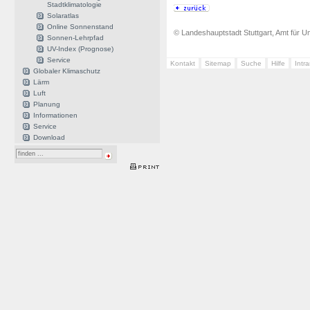
Stadtklimatologie
Solaratlas
Online Sonnenstand
© Landeshauptstadt Stuttgart, Amt für Um
Sonnen-Lehrpfad
UV-Index (Prognose)
Service
Kontakt
Sitemap
Suche
Hilfe
Intr
Globaler Klimaschutz
Lärm
Luft
Planung
Informationen
Service
Download