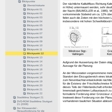
Blickpunkte
Der nächtliche Kaltluftfluss Richtung K
Übersichtskarte
m Höhe) untermauert werden, sehr deutli
Blickpunkt 01
der Nacht (BAUMÜLLER et al., 1985). Mit
Blickpunkt 02
vorkommende Südwind um ca. 12% übertr
Blickpunkt 03
fielen auch die Zeiten mit den höchsten 
insbesondere mit hohen Schwefeldioxid-
Blickpunkt 04
Blickpunkt 05
Blickpunkt 06
Blickpunkt 07
Blickpunkt 08
Blickpunkt 09
Blickpunkt 10
Blickpunkt 11
Windrose Stgt.-
Gra
Blickpunkt 12
Vaihingen
Kon
Blickpunkt 13
Blickpunkt 14
Aufgrund der Auswertung der Daten obig
Blickpunkt 15
Aussage für die Planung:
Blickpunkt 16
An der Messstation vorgenommene mete
Blickpunkt 17
Standort den Einzugsbereich eines loka
Blickpunkt 18
zum Nesenbachtal entwickelnde nächtlich
Blickpunkt 19
für die Existenz der Frischluftschneise
Blickpunkt 20
dieses Teils der Filderlandschaft erforde
Blickpunkt 21
Innenstadt gerichteten Luftaustausch zu 
Blickpunkt 22
formulierte Forderung einer Grünzäsur z
Stadtklima Stuttgart 21
Inwieweit diese Forderung von der Planun
vorhandenen baulichen Situation ablesen
DVD-ROM Stadtklima Stuttgart
21 (2008)
Der Klimawandel -
Herausforderung für die