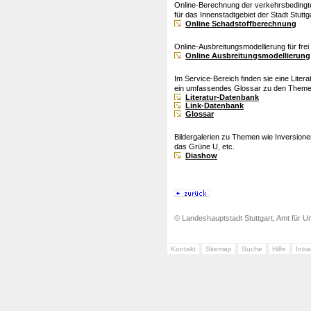
Online-Berechnung der verkehrsbedingt
für das Innenstadtgebiet der Stadt Stuttga
Online Schadstoffberechnung
Online-Ausbreitungsmodellierung für fre
Online Ausbreitungsmodellierung
Im Service-Bereich finden sie eine Lite
ein umfassendes Glossar zu den Themen
Literatur-Datenbank
Link-Datenbank
Glossar
Bildergalerien zu Themen wie Inversion
das Grüne U, etc.
Diashow
© Landeshauptstadt Stuttgart, Amt für Um
Kontakt
Sitemap
Suche
Hilfe
Intr