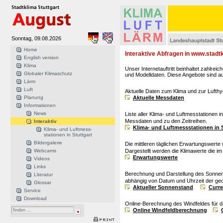
Sonntag, 09.08.2026
Home
Interaktive Abfragen in www.stadtk
English version
Klima
Unser Internetauftritt beinhaltet zahlre
Globaler Klimaschutz
und Modelldaten. Diese Angebote sind au
Lärm
Luft
Aktuelle Daten zum Klima und zur Lufthyg
Planung
Aktuelle Messdaten
Informationen
News
Liste aller Klima- und Luftmesstationen i
Messdaten und zu den Zeitreihen.
Interaktiv
Klima- und Luftmessstationen in S
Klima- und Luftmess-
stationen in Stuttgart
Bildergalerie
Die mittleren täglichen Erwartungswert
Webcams
Dargestellt werden die Klimawerte die im 
Erwartungswerte
Videos
Links
Berechnung und Darstellung des Sonnen
Literatur
abhängig von Datum und Uhrzeit der ge
Glossar
Aktueller Sonnenstand
Curre
Service
Download
Online-Berechnung des Windfeldes für da
Online Windfeldberechnung