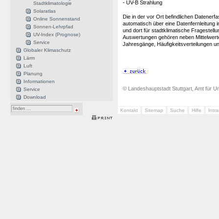
- UV-B Strahlung
Stadtklimatologie
Solaratlas
Die in der vor Ort befindlichen Datener
Online Sonnenstand
automatisch über eine Datenfernleitung i
Sonnen-Lehrpfad
und dort für stadtklimatische Fragestel
UV-Index (Prognose)
Auswertungen gehören neben Mittelwer
Service
Jahresgänge, Häufigkeitsverteilungen u
Globaler Klimaschutz
Lärm
Luft
Planung
Informationen
© Landeshauptstadt Stuttgart, Amt für Um
Service
Download
Kontakt
Sitemap
Suche
Hilfe
Intr