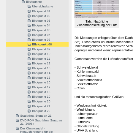
Blickpunkte
Übersichtskarte
Blickpunkt 01
Blickpunkt 02
Blickpunkt 03
Tab.: Natürliche
Zusammensetzung der Luft
Blickpunkt 04
Blickpunkt 05
Blickpunkt 06
Die Messungen erfolgen über dem Dachb
Blickpunkt 07
Str.). Diese etwas unübliche Messhöhe so
Blickpunkt 08
Innenstadtgebietes repräsentativen Verhä
Blickpunkt 09
geprägte und damit wenig repräsentative 
Blickpunkt 10
Blickpunkt 11
Gemessen werden die Luftschadstoffko
Blickpunkt 12
- Schwefeldioxid
Blickpunkt 13
- Kohlenmonoxid
Blickpunkt 14
- Schwebstaub
Blickpunkt 15
- Stickstoffmonoxid
Blickpunkt 16
- Stickstoffdioxid
Blickpunkt 17
- Ozon
Blickpunkt 18
Blickpunkt 19
und die meteorologischen Größen:
Blickpunkt 20
- Windgeschwindigkeit
Blickpunkt 21
- Windrichtung
Blickpunkt 22
- Lufttemperatur
Stadtklima Stuttgart 21
- Luftfeuchte
DVD-ROM Stadtklima Stuttgart
- Luftdruck
21 (2008)
- Globalstrahlung
Der Klimawandel -
- UV-A Strahlung
Herausforderung für die