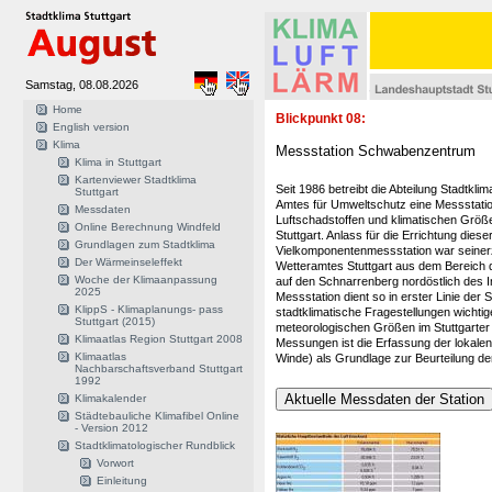
Samstag, 08.08.2026
Home
Blickpunkt 08:
English version
Klima
Messstation Schwabenzentrum
Klima in Stuttgart
Kartenviewer Stadtklima
Seit 1986 betreibt die Abteilung Stadtkli
Stuttgart
Amtes für Umweltschutz eine Messstati
Messdaten
Luftschadstoffen und klimatischen Größ
Online Berechnung Windfeld
Stuttgart. Anlass für die Errichtung diese
Grundlagen zum Stadtklima
Vielkomponentenmessstation war seinerz
Der Wärmeinseleffekt
Wetteramtes Stuttgart aus dem Bereich d
Woche der Klimaanpassung
auf den Schnarrenberg nordöstlich des I
2025
Messstation dient so in erster Linie der S
KlippS - Klimaplanungs- pass
stadtklimatische Fragestellungen wicht
Stuttgart (2015)
meteorologischen Größen im Stuttgarter 
Klimaatlas Region Stuttgart 2008
Messungen ist die Erfassung der lokalen L
Klimaatlas
Winde) als Grundlage zur Beurteilung der
Nachbarschaftsverband Stuttgart
1992
Klimakalender
Städtebauliche Klimafibel Online
- Version 2012
Stadtklimatologischer Rundblick
Vorwort
Einleitung