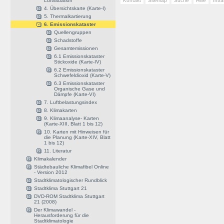
Luftsituation
Kontakt
Sitemap
Suche
Hilfe
Intr
4. Übersichtskarte (Karte-I)
5. Thermalkartierung
6. Emissionskataster
Quellengruppen
Schadstoffe
Gesamtemissionen
6.1 Emissionskataster
Stickoxide (Karte-IV)
6.2 Emissionskataster
Schwefeldioxid (Karte-V)
6.3 Emissionskataster
Organische Gase und
Dämpfe (Karte-VI)
7. Luftbelastungsindex
8. Klimakarten
9. Klimaanalyse- Karten
(Karte-XIII, Blatt 1 bis 12)
10. Karten mit Hinweisen für
die Planung (Karte-XIV, Blatt
1 bis 12)
11. Literatur
Klimakalender
Städtebauliche Klimafibel Online
- Version 2012
Stadtklimatologischer Rundblick
Stadtklima Stuttgart 21
DVD-ROM Stadtklima Stuttgart
21 (2008)
Der Klimawandel -
Herausforderung für die
Stadtklimatologie