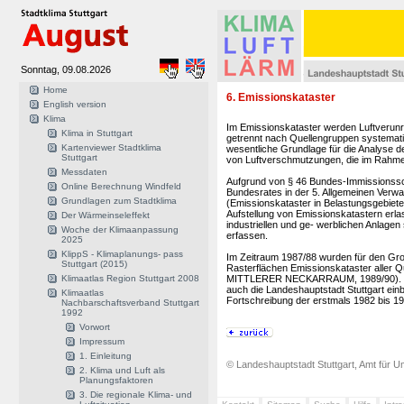
Sonntag, 09.08.2026
Home
6. Emissionskataster
English version
Klima
Im Emissionskataster werden Luftverunr
Klima in Stuttgart
getrennt nach Quellengruppen systemati
Kartenviewer Stadtklima
wesentliche Grundlage für die Analyse 
Stuttgart
von Luftverschmutzungen, die im Rahmen
Messdaten
Aufgrund von § 46 Bundes-Immissionssc
Online Berechnung Windfeld
Bundesrates in der 5. Allgemeinen Verw
Grundlagen zum Stadtklima
(Emissionskataster in Belastungsgebiet
Aufstellung von Emissionskatastern erla
Der Wärmeinseleffekt
industriellen und ge- werblichen Anlag
Woche der Klimaanpassung
erfassen.
2025
KlippS - Klimaplanungs- pass
Im Zeitraum 1987/88 wurden für den Gro
Stuttgart (2015)
Rasterflächen Emissionskataster aller
Klimaatlas Region Stuttgart 2008
MITTLERER NECKARRAUM, 1989/90). In
auch die Landeshauptstadt Stuttgart einbe
Klimaatlas
Fortschreibung der erstmals 1982 bis 1
Nachbarschaftsverband Stuttgart
1992
Vorwort
Impressum
1. Einleitung
© Landeshauptstadt Stuttgart, Amt für Um
2. Klima und Luft als
Planungsfaktoren
3. Die regionale Klima- und