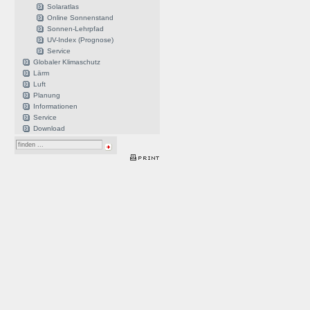
Solaratlas
Online Sonnenstand
Sonnen-Lehrpfad
UV-Index (Prognose)
Service
Globaler Klimaschutz
Lärm
Luft
Planung
Informationen
Service
Download