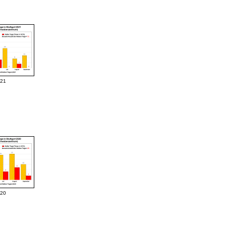
021
020