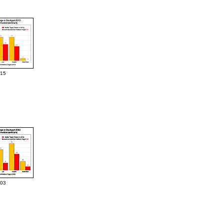
015
003