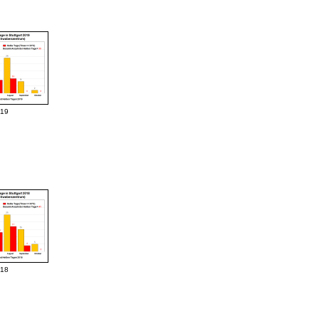
019
018