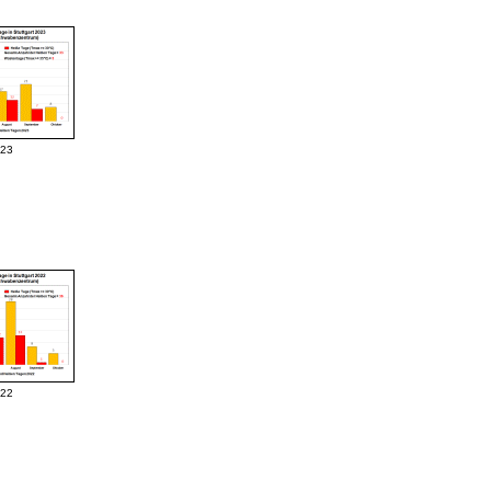
023
022