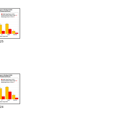
025
024