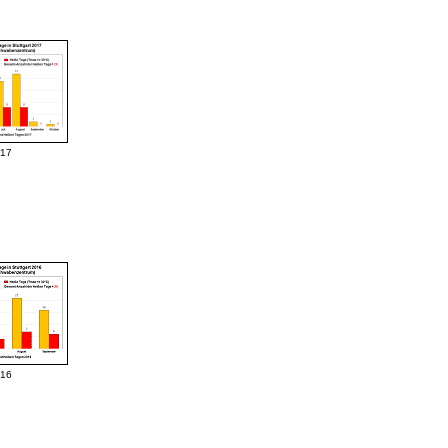
017
016