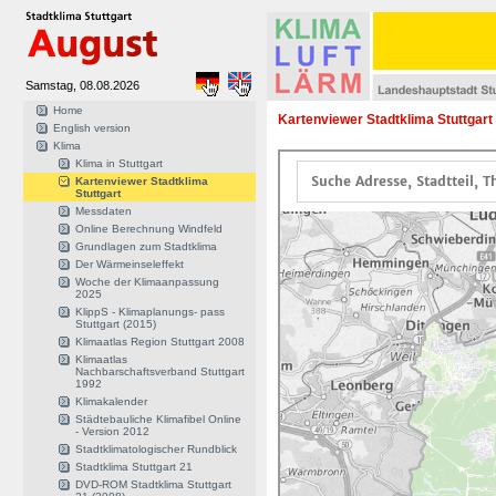
Samstag, 08.08.2026
Home
Kartenviewer Stadtklima Stuttgart
English version
Klima
Klima in Stuttgart
Kartenviewer Stadtklima
Stuttgart
Messdaten
Online Berechnung Windfeld
Grundlagen zum Stadtklima
Der Wärmeinseleffekt
Woche der Klimaanpassung
2025
KlippS - Klimaplanungs- pass
Stuttgart (2015)
Klimaatlas Region Stuttgart 2008
Klimaatlas
Nachbarschaftsverband Stuttgart
1992
Klimakalender
Städtebauliche Klimafibel Online
- Version 2012
Stadtklimatologischer Rundblick
Stadtklima Stuttgart 21
DVD-ROM Stadtklima Stuttgart