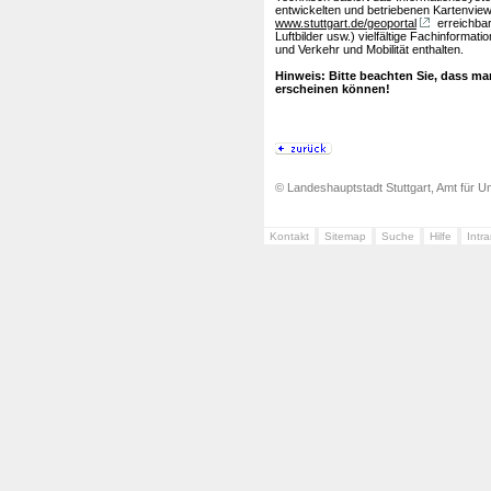
entwickelten und betriebenen Kartenview
www.stuttgart.de/geoportal
erreichbar
Luftbilder usw.) vielfältige Fachinform
und Verkehr und Mobilität enthalten.
Hinweis: Bitte beachten Sie, dass m
erscheinen können!
© Landeshauptstadt Stuttgart, Amt für Um
Kontakt
Sitemap
Suche
Hilfe
Intr