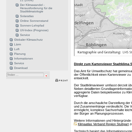
21 (2008)
Der Klimawandel -
Herausforderung für die
Stadtklimatologie
Solaratlas
Online Sonnenstand
Sonnen-Lehrpfad
UV-Index (Prognose)
Service
Globaler Klimaschutz
Lärm
Luft
Planung
Informationen
Service
Direkt zum Kartenviewer Stadtklima St
Download
Das Amt für Umweltschutz hat gemeinsam
der Öffentlichkeit einen Kartenviewer zu
entwickelt.
Der Stadtklimaviewer umfasst derzeit ü
Neben detaillierten Grundlageninformati
aggregierte Daten beispielsweise zu Kli
verfügbar.
Durch die anschauliche Darstellung der 
und Zusammenhänge verdeutlicht. Die Ve
ermöglicht, komplexe Sachverhalte leicht
der Bürger an Planungsprozessen.
Weitere Informationen und Hintergründe 
Klimaatlas Verband Region Stuttgart
zu
Technisch basiert das Informationssys