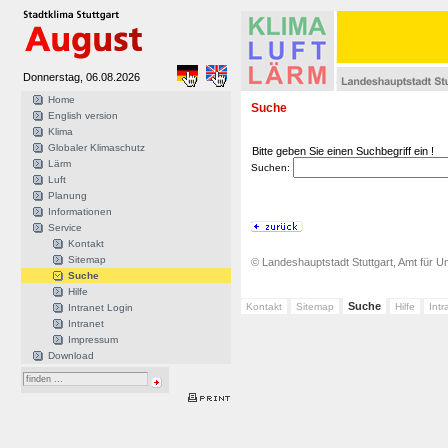
Donnerstag, 06.08.2026
Home
Suche
English version
Klima
Globaler Klimaschutz
Bitte geben Sie einen Suchbegriff ein !
Lärm
Suchen:
Luft
Planung
Informationen
Service
Kontakt
Sitemap
© Landeshauptstadt Stuttgart, Amt für Um
Suche
Hilfe
Suche
Kontakt
Sitemap
Hilfe
Intr
Intranet Login
Intranet
Impressum
Download