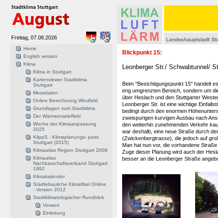
Freitag, 07.08.2026
Home
Blickpunkt 15:
English version
Klima
Leonberger Str./ Schwabtunnel/ S
Klima in Stuttgart
Kartenviewer Stadtklima
Beim "Besichtigungspunkt 15" handelt es 
Stuttgart
eng umgrenzten Bereich, sondern um di
Messdaten
über Heslach und den Stuttgarter Weste
Online Berechnung Windfeld
Leonberger Str. ist eine wichtige Einfalls
Grundlagen zum Stadtklima
bedingt durch den enormen Höhenunters
Der Wärmeinseleffekt
zweispurigen kurvigen Ausbau nach Ans
Woche der Klimaanpassung
den weiterhin zunehmenden Verkehr kau
2025
war deshalb, eine neue Straße durch d
KlippS - Klimaplanungs- pass
(Zwickenbergtrasse), die jedoch auf gro
Stuttgart (2015)
Man hat nun vor, die vorhandene Straß
Klimaatlas Region Stuttgart 2008
Zuge dieser Planung wird auch der Hes
Klimaatlas
besser an die Leonberger Straße angeb
Nachbarschaftsverband Stuttgart
1992
Klimakalender
Städtebauliche Klimafibel Online
- Version 2012
Stadtklimatologischer Rundblick
Vorwort
Einleitung