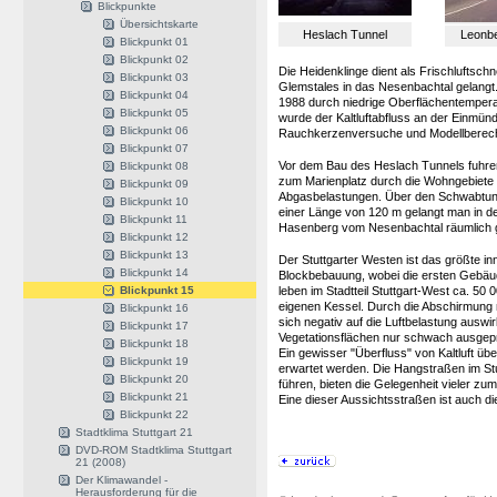
Blickpunkte
Übersichtskarte
Heslach Tunnel
Leonbe
Blickpunkt 01
Blickpunkt 02
Die Heidenklinge dient als Frischluftschn
Blickpunkt 03
Glemstales in das Nesenbachtal gelangt.
Blickpunkt 04
1988 durch niedrige Oberflächentempe
Blickpunkt 05
wurde der Kaltluftabfluss an der Einmün
Blickpunkt 06
Rauchkerzenversuche und Modellberec
Blickpunkt 07
Vor dem Bau des Heslach Tunnels fuhren
Blickpunkt 08
zum Marienplatz durch die Wohngebiete 
Blickpunkt 09
Abgasbelastungen. Über den Schwabtunne
Blickpunkt 10
einer Länge von 120 m gelangt man in de
Blickpunkt 11
Hasenberg vom Nesenbachtal räumlich ge
Blickpunkt 12
Blickpunkt 13
Der Stuttgarter Westen ist das größte i
Blickpunkt 14
Blockbebauung, wobei die ersten Gebäud
Blickpunkt 15
leben im Stadtteil Stuttgart-West ca. 50 
eigenen Kessel. Durch die Abschirmung 
Blickpunkt 16
sich negativ auf die Luftbelastung auswir
Blickpunkt 17
Vegetationsflächen nur schwach ausgep
Blickpunkt 18
Ein gewisser "Überfluss" von Kaltluft ü
Blickpunkt 19
erwartet werden. Die Hangstraßen im St
Blickpunkt 20
führen, bieten die Gelegenheit vieler zum
Blickpunkt 21
Eine dieser Aussichtsstraßen ist auch di
Blickpunkt 22
Stadtklima Stuttgart 21
DVD-ROM Stadtklima Stuttgart
21 (2008)
Der Klimawandel -
Herausforderung für die