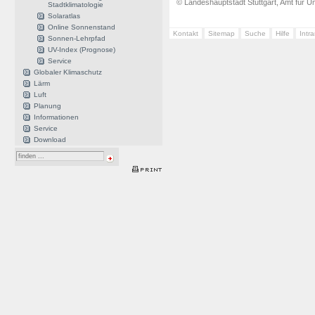
© Landeshauptstadt Stuttgart, Amt für Um
Stadtklimatologie
Solaratlas
Online Sonnenstand
Kontakt
Sitemap
Suche
Hilfe
Intr
Sonnen-Lehrpfad
UV-Index (Prognose)
Service
Globaler Klimaschutz
Lärm
Luft
Planung
Informationen
Service
Download