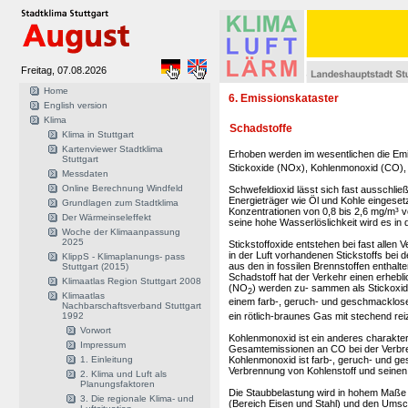
Freitag, 07.08.2026
Home
6. Emissionskataster
English version
Klima
Schadstoffe
Klima in Stuttgart
Kartenviewer Stadtklima
Erhoben werden im wesentlichen die Emi
Stuttgart
Stickoxide (NOx), Kohlenmonoxid (CO),
Messdaten
Online Berechnung Windfeld
Schwefeldioxid lässt sich fast ausschli
Energieträger wie Öl und Kohle eingesetz
Grundlagen zum Stadtklima
Konzentrationen von 0,8 bis 2,6 mg/m³
Der Wärmeinseleffekt
seine hohe Wasserlöslichkeit wird es in
Woche der Klimaanpassung
2025
Stickstoffoxide entstehen bei fast allen
in der Luft vorhandenen Stickstoffs bei
KlippS - Klimaplanungs- pass
aus den in fossilen Brennstoffen enthal
Stuttgart (2015)
Schadstoff hat der Verkehr einen erhebli
Klimaatlas Region Stuttgart 2008
(NO
) werden zu- sammen als Stickoxi
2
Klimaatlas
einem farb-, geruch- und geschmacklose
Nachbarschaftsverband Stuttgart
ein rötlich-braunes Gas mit stechend r
1992
Vorwort
Kohlenmonoxid ist ein anderes charakter
Impressum
Gesamtemissionen an CO bei der Verbren
Kohlenmonoxid ist farb-, geruch- und ge
1. Einleitung
Verbrennung von Kohlenstoff und seinen
2. Klima und Luft als
Planungsfaktoren
Die Staubbelastung wird in hohem Maße 
3. Die regionale Klima- und
(Bereich Eisen und Stahl) und den Umsch