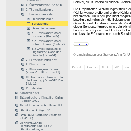
Luftsituation
Partikel, die in unterschiedlichen Größe
4. Übersichtskarte (Karte-I)
Die Organischen Verbindungen stellen den
5. Thermalkartierung
(Kohlenwasserstoffe und andere Kohlens
6. Emissionskataster
bestimmten Quellengruppe nicht möglich
Quellengruppen
beteiligt sind, teilen sich die Belastunge
Gewerbe und Hausbrand sowie den Verkehr
Schadstoffe
dieser Schadstoffgruppe eine sehr wicht
Gesamtemissionen
Landwirtschaft jedoch nicht außer Betrac
6.1 Emissionskataster
so dass die Erfassung nur durch Sensibil
Stickoxide (Karte-IV)
6.2 Emissionskataster
Schwefeldioxid (Karte-V)
6.3 Emissionskataster
Organische Gase und
© Landeshauptstadt Stuttgart, Amt für Um
Dämpfe (Karte-VI)
7. Luftbelastungsindex
8. Klimakarten
Kontakt
Sitemap
Suche
Hilfe
Intr
9. Klimaanalyse- Karten
(Karte-XIII, Blatt 1 bis 12)
10. Karten mit Hinweisen für
die Planung (Karte-XIV, Blatt
1 bis 12)
11. Literatur
Klimakalender
Städtebauliche Klimafibel Online
- Version 2012
Stadtklimatologischer Rundblick
Stadtklima Stuttgart 21
DVD-ROM Stadtklima Stuttgart
21 (2008)
Der Klimawandel -
Herausforderung für die
Stadtklimatologie