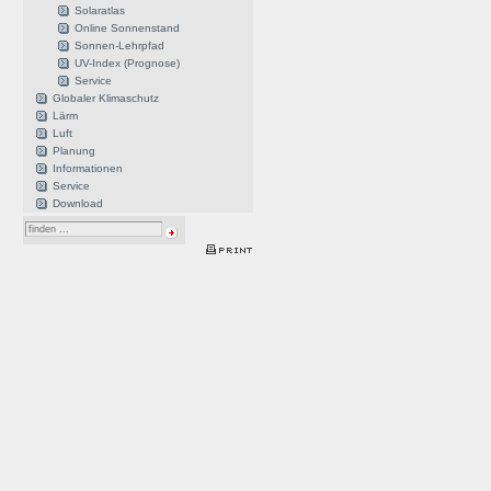
Solaratlas
Online Sonnenstand
Sonnen-Lehrpfad
UV-Index (Prognose)
Service
Globaler Klimaschutz
Lärm
Luft
Planung
Informationen
Service
Download