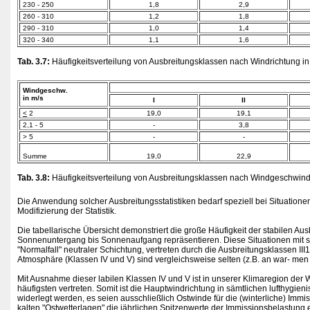
230 - 250
1,8
2,9
260 - 310
1,2
1,8
290 - 310
1,0
1,4
320 - 340
1,1
1,6
Tab. 3.7:
Häufigkeitsverteilung von Ausbreitungsklassen nach Windrichtung in 
Windgeschw.
in m/s
I
II
<
2
19,0
19,1
2,1 - 5
-
3,8
> 5
-
-
Summe
19,0
22,9
Tab. 3.8:
Häufigkeitsverteilung von Ausbreitungsklassen nach Windgeschwindigk
Die Anwendung solcher Ausbreitungsstatistiken bedarf speziell bei Situation
Modifizierung der Statistik.
Die tabellarische Übersicht demonstriert die große Häufigkeit der stabilen A
Sonnenuntergang bis Sonnenaufgang repräsentieren. Diese Situationen mit 
"Normalfall" neutraler Schichtung, vertreten durch die Ausbreitungsklassen II
Atmosphäre (Klassen IV und V) sind vergleichsweise selten (z.B. an war- m
Mit Ausnahme dieser labilen Klassen IV und V ist in unserer Klimaregion der 
häufigsten vertreten. Somit ist die Hauptwindrichtung in sämtlichen lufthygie
widerlegt werden, es seien ausschließlich Ostwinde für die (winterliche) Immis
kalten "Ostwetterlagen" die jährlichen Spitzenwerte der Immissionsbelastung 