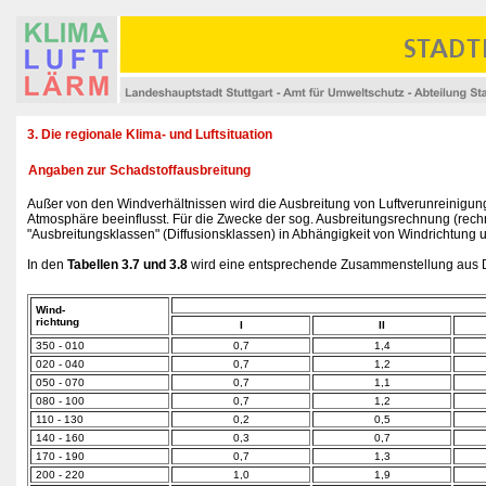
3. Die regionale Klima- und Luftsituation
Angaben zur Schadstoffausbreitung
Außer von den Windverhältnissen wird die Ausbreitung von Luftverunreinigun
Atmosphäre beeinflusst. Für die Zwecke der sog. Ausbreitungsrechnung (re
"Ausbreitungsklassen" (Diffusionsklassen) in Abhängigkeit von Windrichtun
In den
Tabellen 3.7 und 3.8
wird eine entsprechende Zusammenstellung aus Da
Wind-
richtung
I
II
350 - 010
0,7
1,4
020 - 040
0,7
1,2
050 - 070
0,7
1,1
080 - 100
0,7
1,2
110 - 130
0,2
0,5
140 - 160
0,3
0,7
170 - 190
0,7
1,3
200 - 220
1,0
1,9