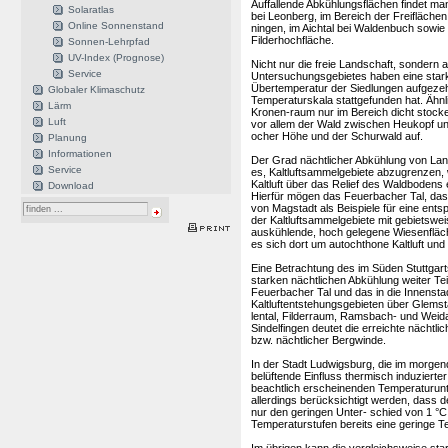
Auffallende Abkühlungsflächen findet man
Solaratlas
bei Leonberg, im Bereich der Freifläch
Online Sonnenstand
ningen, im Aichtal bei Waldenbuch sowie
Filderhochfläche.
Sonnen-Lehrpfad
UV-Index (Prognose)
Nicht nur die freie Landschaft, sondern 
Service
Untersuchungsgebietes haben eine stark
Übertemperatur der Siedlungen aufgezeh
Globaler Klimaschutz
Temperaturskala stattgefunden hat. Ähnli
Lärm
Kronen-raum nur im Bereich dicht stocken
Luft
vor allem der Wald zwischen Heukopf und
ocher Höhe und der Schurwald auf.
Planung
Informationen
Der Grad nächtlicher Abkühlung von Lan
Service
es, Kaltluftsammelgebiete abzugrenzen,
Kaltluft über das Relief des Waldboden
Download
Hierfür mögen das Feuerbacher Tal, das 
von Magstadt als Beispiele für eine ent
der Kaltluftsammelgebiete mit gebietswei
auskühlende, hoch gelegene Wiesenfläche
es sich dort um autochthone Kaltluft und
Eine Betrachtung des im Süden Stuttgarts
starken nächtlichen Abkühlung weiter Te
Feuerbacher Tal und das in die Innenst
Kaltluftentstehungsgebieten über Glemst
lental, Filderraum, Ramsbach- und Weida
Sindelfingen deutet die erreichte nächt
bzw. nächtlicher Bergwinde.
In der Stadt Ludwigsburg, die im morgen
belüftende Einfluss thermisch induzierter
beachtlich erscheinenden Temperaturunt
allerdings berücksichtigt werden, dass 
nur den geringen Unter- schied von 1 °C
Temperaturstufen bereits eine geringe 