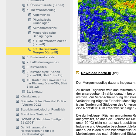
Luftsituation
4. Übersichtskarte (Karte-I)
5. Thermalkartierung
Allgemeines
Physikalische
Grundlagen
Aufnahmetechnik
Meteorologische
Bedingungen
5.1 Thermalkarte Abend
(Karte-II)
5.2 Thermalkarte
Morgen (Karte-III)
6. Emissionskataster
7. Luftbelastungsindex
8. Klimakarten
9. Klimaanalyse- Karten
Download Karte-III
(pdf)
(Karte-XIII, Blatt 1 bis 12)
10. Karten mit Hinweisen für
Der Morgenmessflug dauerte insgesamt 
die Planung (Karte-XIV, Blatt
1 bis 12)
Zu dieser Tageszeit wird das Minimum de
11. Literatur
der untersuchten Strahlungsnacht beso
Klimakalender
werden. Zur Veranschaulichung der zwi
Veränderung trägt die für beide Messflüg
Städtebauliche Klimafibel Online
ist im Norden und Südosten des Untersuc
- Version 2012
eine Nahtstelle zum ersatzweise eingef
Stadtklimatologischer Rundblick
Stadtklima Stuttgart 21
Die dunkelblauen Flächen am unteren Ra
ausgeweitet, so dass die Gebiete mit M
DVD-ROM Stadtklima Stuttgart
21 (2008)
unter 10 °C) nicht nur auf stark ausküh
Industrie und Gewerbe beschränkt bleibe
Der Klimawandel -
aber auch in den durch zusammenfließend
Herausforderung für die
Muldenlagen des nach Süden und Südwe
Stadtklimatologie