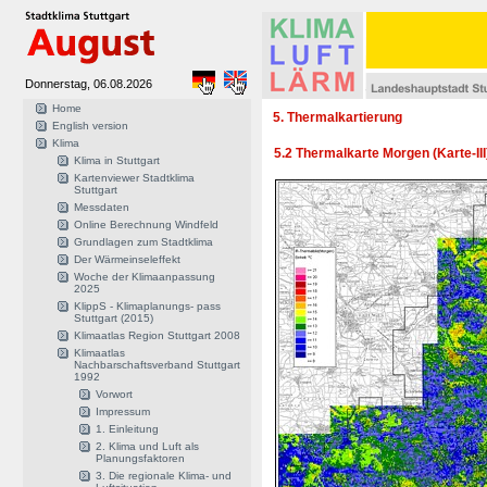
Donnerstag, 06.08.2026
Home
5. Thermalkartierung
English version
Klima
5.2 Thermalkarte Morgen (Karte-III
Klima in Stuttgart
Kartenviewer Stadtklima
Stuttgart
Messdaten
Online Berechnung Windfeld
Grundlagen zum Stadtklima
Der Wärmeinseleffekt
Woche der Klimaanpassung
2025
KlippS - Klimaplanungs- pass
Stuttgart (2015)
Klimaatlas Region Stuttgart 2008
Klimaatlas
Nachbarschaftsverband Stuttgart
1992
Vorwort
Impressum
1. Einleitung
2. Klima und Luft als
Planungsfaktoren
3. Die regionale Klima- und