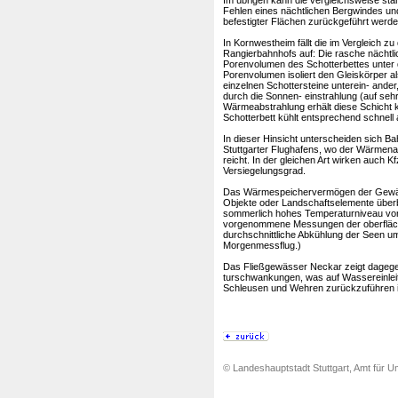
Im übrigen kann die vergleichsweise st
Fehlen eines nächtlichen Bergwindes un
befestigter Flächen zurückgeführt werde
In Kornwestheim fällt die im Vergleich z
Rangierbahnhofs auf: Die rasche nächtli
Porenvolumen des Schotterbettes unter
Porenvolumen isoliert den Gleiskörper 
einzelnen Schottersteine unterein- ande
durch die Sonnen- einstrahlung (auf seh
Wärmeabstrahlung erhält diese Schicht
Schotterbett kühlt entsprechend schnell 
In dieser Hinsicht unterscheiden sich B
Stuttgarter Flughafens, wo der Wärmen
reicht. In der gleichen Art wirken auch
Versiegelungsgrad.
Das Wärmespeichervermögen der Gewäss
Objekte oder Landschaftselemente überb
sommerlich hohes Temperaturniveau von 
vorgenommene Messungen der oberfläch
durchschnittliche Abkühlung der Seen um
Morgenmessflug.)
Das Fließgewässer Neckar zeigt dagegen
turschwankungen, was auf Wassereinlei
Schleusen und Wehren zurückzuführen i
© Landeshauptstadt Stuttgart, Amt für Um