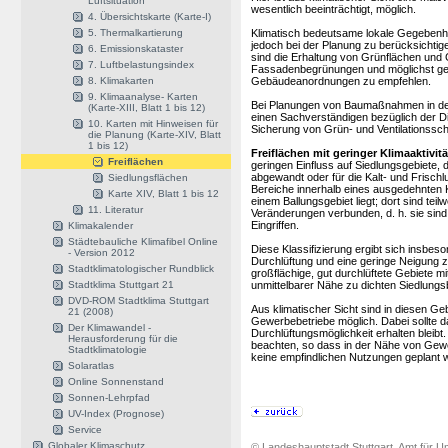
Luftsituation
wesentlich beeinträchtigt, möglich.
4. Übersichtskarte (Karte-I)
5. Thermalkartierung
Klimatisch bedeutsame lokale Gegebenhei
jedoch bei der Planung zu berücksichtige
6. Emissionskataster
sind die Erhaltung von Grünflächen und
7. Luftbelastungsindex
Fassadenbegrünungen und möglichst ge
8. Klimakarten
Gebäudeanordnungen zu empfehlen.
9. Klimaanalyse- Karten
Bei Planungen von Baumaßnahmen in der
(Karte-XIII, Blatt 1 bis 12)
einen Sachverständigen bezüglich der 
10. Karten mit Hinweisen für
Sicherung von Grün- und Ventilationssch
die Planung (Karte-XIV, Blatt
1 bis 12)
Freiflächen mit geringer Klimaaktivitä
Freiflächen
geringen Einfluss auf Siedlungsgebiete, 
abgewandt oder für die Kalt- und Frischl
Siedlungsflächen
Bereiche innerhalb eines ausgedehnten Kl
Karte XIV, Blatt 1 bis 12
einem Ballungsgebiet liegt; dort sind teil
11. Literatur
Veränderungen verbunden, d. h. sie sind
Eingriffen.
Klimakalender
Städtebauliche Klimafibel Online
Diese Klassifizierung ergibt sich insbes
- Version 2012
Durchlüftung und eine geringe Neigung z
Stadtklimatologischer Rundblick
großflächige, gut durchlüftete Gebiete m
Stadtklima Stuttgart 21
unmittelbarer Nähe zu dichten Siedlungs
DVD-ROM Stadtklima Stuttgart
Aus klimatischer Sicht sind in diesen G
21 (2008)
Gewerbebetriebe möglich. Dabei sollte d
Der Klimawandel -
Durchlüftungsmöglichkeit erhalten blei
Herausforderung für die
beachten, so dass in der Nähe von Gew
Stadtklimatologie
keine empfindlichen Nutzungen geplant w
Solaratlas
Online Sonnenstand
Sonnen-Lehrpfad
UV-Index (Prognose)
Service
Globaler Klimaschutz
© Landeshauptstadt Stuttgart, Amt für Um