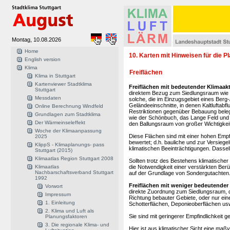
Montag, 10.08.2026
Home
10. Karten mit Hinweisen für die Pl
English version
Klima
Freiflächen
Klima in Stuttgart
Kartenviewer Stadtklima
Freiflächen mit bedeutender Klimaakt
Stuttgart
direktem Bezug zum Siedlungsraum wie z
Messdaten
solche, die im Einzugsgebiet eines Berg
Geländeeinschnitte, in denen Kaltluftabfl
Online Berechnung Windfeld
Restriktionen gegenüber Bebauung bel
Grundlagen zum Stadtklima
wie der Schönbuch, das Lange Feld und 
Der Wärmeinseleffekt
den Ballungsraum von großer Wichtigkeit
Woche der Klimaanpassung
Diese Flächen sind mit einer hohen Empf
2025
bewertet; d.h. bauliche und zur Versieg
KlippS - Klimaplanungs- pass
klimatischen Beeinträchtigungen. Dassel
Stuttgart (2015)
Klimaatlas Region Stuttgart 2008
Sollten trotz des Bestehens klimatisch
Klimaatlas
die Notwendigkeit einer verstärkten Ber
Nachbarschaftsverband Stuttgart
auf der Grundlage von Sondergutachten
1992
Freiflächen mit weniger bedeutender 
Vorwort
direkte Zuordnung zum Siedlungsraum, d. h
Impressum
Richtung bebauter Gebiete, oder nur eine
1. Einleitung
Schotterflächen, Deponieoberflächen usw
2. Klima und Luft als
Sie sind mit geringerer Empfindlichkeit
Planungsfaktoren
3. Die regionale Klima- und
Hier ist aus klimatischer Sicht eine maß