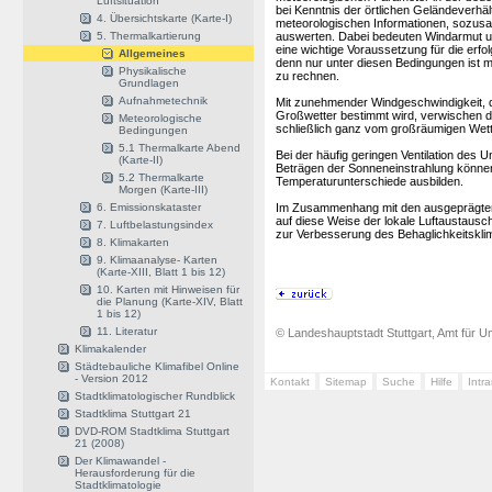
Luftsituation
bei Kenntnis der örtlichen Geländeverh
4. Übersichtskarte (Karte-I)
meteorologischen Informationen, sozusage
5. Thermalkartierung
auswerten. Dabei bedeuten Windarmut u
eine wichtige Voraussetzung für die er
Allgemeines
denn nur unter diesen Bedingungen ist m
Physikalische
zu rechnen.
Grundlagen
Aufnahmetechnik
Mit zunehmender Windgeschwindigkeit, 
Großwetter bestimmt wird, verwischen die
Meteorologische
schließlich ganz vom großräumigen Wet
Bedingungen
5.1 Thermalkarte Abend
Bei der häufig geringen Ventilation des U
(Karte-II)
Beträgen der Sonneneinstrahlung können
5.2 Thermalkarte
Temperaturunterschiede ausbilden.
Morgen (Karte-III)
6. Emissionskataster
Im Zusammenhang mit den ausgeprägten v
auf diese Weise der lokale Luftaustausc
7. Luftbelastungsindex
zur Verbesserung des Behaglichkeitsklim
8. Klimakarten
9. Klimaanalyse- Karten
(Karte-XIII, Blatt 1 bis 12)
10. Karten mit Hinweisen für
die Planung (Karte-XIV, Blatt
1 bis 12)
11. Literatur
© Landeshauptstadt Stuttgart, Amt für Um
Klimakalender
Städtebauliche Klimafibel Online
- Version 2012
Kontakt
Sitemap
Suche
Hilfe
Intr
Stadtklimatologischer Rundblick
Stadtklima Stuttgart 21
DVD-ROM Stadtklima Stuttgart
21 (2008)
Der Klimawandel -
Herausforderung für die
Stadtklimatologie