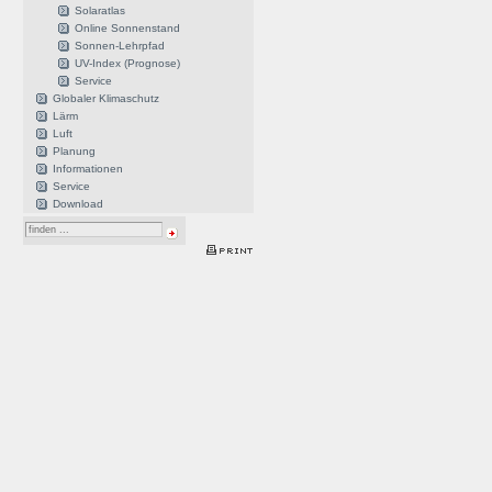
Solaratlas
Online Sonnenstand
Sonnen-Lehrpfad
UV-Index (Prognose)
Service
Globaler Klimaschutz
Lärm
Luft
Planung
Informationen
Service
Download