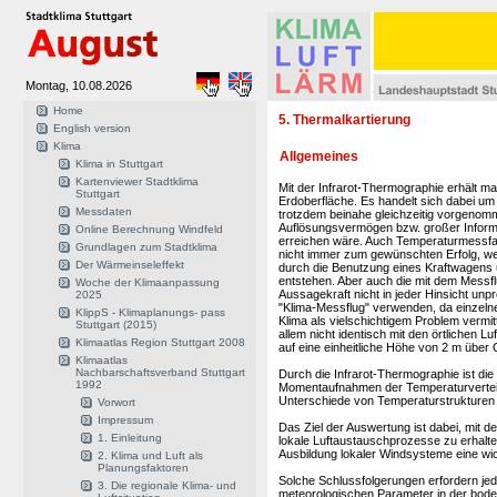
Montag, 10.08.2026
Home
5. Thermalkartierung
English version
Klima
Allgemeines
Klima in Stuttgart
Kartenviewer Stadtklima
Mit der Infrarot-Thermographie erhält m
Stuttgart
Erdoberfläche. Es handelt sich dabei um
Messdaten
trotzdem beinahe gleichzeitig vorgeno
Auflösungsvermögen bzw. großer Informa
Online Berechnung Windfeld
erreichen wäre. Auch Temperaturmessfah
Grundlagen zum Stadtklima
nicht immer zum gewünschten Erfolg, wei
Der Wärmeinseleffekt
durch die Benutzung eines Kraftwagens u
entstehen. Aber auch die mit dem Messf
Woche der Klimaanpassung
Aussagekraft nicht in jeder Hinsicht unpr
2025
"Klima-Messflug" verwenden, da einzel
KlippS - Klimaplanungs- pass
Klima als vielschichtigem Problem verm
Stuttgart (2015)
allem nicht identisch mit den örtlichen 
Klimaatlas Region Stuttgart 2008
auf eine einheitliche Höhe von 2 m über
Klimaatlas
Nachbarschaftsverband Stuttgart
Durch die Infrarot-Thermographie ist di
1992
Momentaufnahmen der Temperaturverteil
Unterschiede von Temperaturstrukturen 
Vorwort
Impressum
Das Ziel der Auswertung ist dabei, mit 
1. Einleitung
lokale Luftaustauschprozesse zu erhalten
Ausbildung lokaler Windsysteme eine wic
2. Klima und Luft als
Planungsfaktoren
Solche Schlussfolgerungen erfordern je
3. Die regionale Klima- und
meteorologischen Parameter in der boden