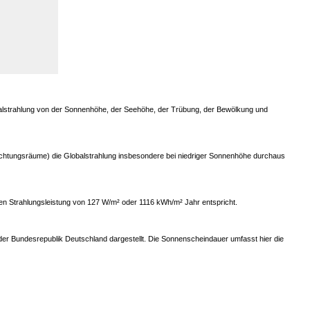
lobalstrahlung von der Sonnenhöhe, der Seehöhe, der Trübung, der Bewölkung und
erdichtungsräume) die Globalstrahlung insbesondere bei niedriger Sonnenhöhe durchaus
hen Strahlungsleistung von 127 W/m² oder 1116 kWh/m² Jahr entspricht.
 der Bundesrepublik Deutschland dargestellt. Die Sonnenscheindauer umfasst hier die