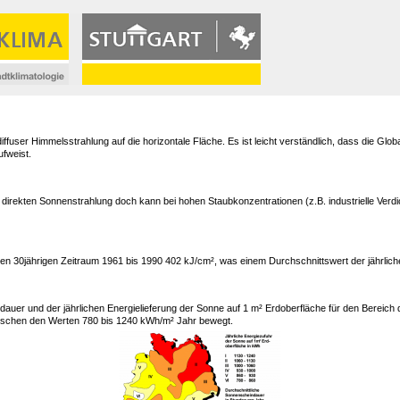
ffuser Himmelsstrahlung auf die horizontale Fläche. Es ist leicht verständlich, dass die G
ufweist.
 der direkten Sonnenstrahlung doch kann bei hohen Staubkonzentrationen (z.B. industrielle V
 den 30jährigen Zeitraum 1961 bis 1990 402 kJ/cm², was einem Durchschnittswert der jährlic
ndauer und der jährlichen Energielieferung der Sonne auf 1 m² Erdoberfläche für den Bereich
ischen den Werten 780 bis 1240 kWh/m² Jahr bewegt.