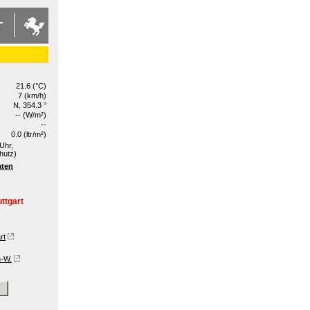
21.6 (°C)
7 (km/h)
N, 354.3 °
-- (W/m²)
--
0.0 (ltr/m²)
Uhr,
hutz)
aten
ttgart
rt
n-W.