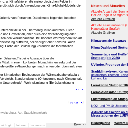
r o. g. Klimafaktoren die meteorologischen Felder in
rgibt sich durch Anwendung des Klima-Michel-Modells die
Neues und Aktuelles
Aktuelle Anzahl der Somm
Heißen Tage in Stuttgart 
es Kollektiv von Personen. Dabei muss folgendes beachtet
Aktuelle Grafiken
Aktuelle Feinstaubwerte 
Hauptstätter Straße)
nterscheide in der Thermoregulation auftreten. Diese
Aktuelle Grafiken
öße und Gewicht ab, aber auch eine Vorschädigung oder
flussen den Wärmehaushalt. Bei höherer Wärmeproduktion als
Klimazentrale Stuttgart
elastung auftreten, bei niedriger eher Kältereiz. Auch
ng, Farbe der Bekleidung) verändert die thermischen
Klima Dashboard Stuttg
Sommertage und Heiße 
Stuttgart (bis 2026)
er Belastung" ist eine Aussage über die
gen Mittel. In einem konkreten Monat können aufgrund der
UV-Index Prognose der 
bläufe größere Abweichungen nach unten oder oben auftreten.
Stadtklimaviewer
: Karten
 der klimatischen Bedingungen der Wärmeabgabe erlaubt z.
detaillierten Themen- kart
Luft und Lärm
ergleich: Standortplanung (Orientierung nach Klimagunst),
en Unterschiede), Wohnsitzplanung (Berücksichtigung
Lärmkarten Stuttgart 20
Lärmaktionsplan Stuttga
Luftreinhalteplan Stuttg
NO2- und PM10 Überschr
Aktuelle Messwerte an 
weltschutz, Abt. Stadtklimatologie
Messstationen der LUB
Bildergalerie
Weitere 
anet Login
Intranet
Impressum