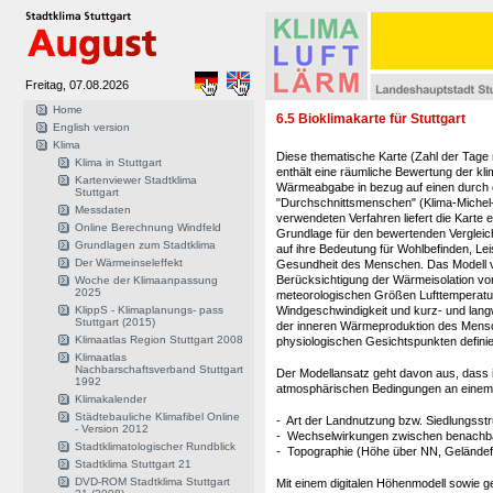
Freitag, 07.08.2026
Home
6.5 Bioklimakarte für Stuttgart
English version
Klima
Diese thematische Karte (Zahl der Tage
Klima in Stuttgart
enthält eine räumliche Bewertung der kl
Kartenviewer Stadtklima
Wärmeabgabe in bezug auf einen durch 
Stuttgart
"Durchschnittsmenschen" (Klima-Michel-
Messdaten
verwendeten Verfahren liefert die Karte e
Online Berechnung Windfeld
Grundlage für den bewertenden Vergleic
Grundlagen zum Stadtklima
auf ihre Bedeutung für Wohlbefinden, Lei
Der Wärmeinseleffekt
Gesundheit des Menschen. Das Modell v
Berücksichtigung der Wärmeisolation vo
Woche der Klimaanpassung
2025
meteorologischen Größen Lufttemperatur
KlippS - Klimaplanungs- pass
Windgeschwindigkeit und kurz- und langw
Stuttgart (2015)
der inneren Wärmeproduktion des Mensc
Klimaatlas Region Stuttgart 2008
physiologischen Gesichtspunkten defini
Klimaatlas
Nachbarschaftsverband Stuttgart
Der Modellansatz geht davon aus, dass 
1992
atmosphärischen Bedingungen an einem 
Klimakalender
Städtebauliche Klimafibel Online
- Art der Landnutzung bzw. Siedlungsstr
- Version 2012
- Wechselwirkungen zwischen benachba
Stadtklimatologischer Rundblick
- Topographie (Höhe über NN, Geländef
Stadtklima Stuttgart 21
DVD-ROM Stadtklima Stuttgart
Mit einem digitalen Höhenmodell sowie g