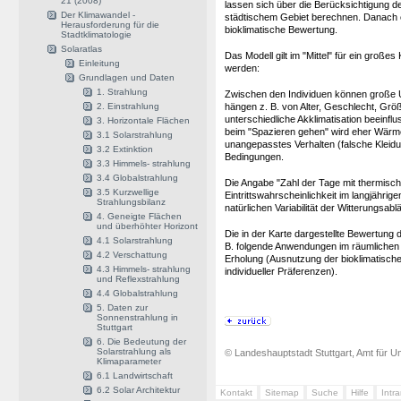
21 (2008)
lassen sich über die Berücksichtigung de
Der Klimawandel -
städtischem Gebiet berechnen. Danach e
Herausforderung für die
bioklimatische Bewertung.
Stadtklimatologie
Solaratlas
Das Modell gilt im "Mittel" für ein groß
Einleitung
werden:
Grundlagen und Daten
1. Strahlung
Zwischen den Individuen können große U
2. Einstrahlung
hängen z. B. von Alter, Geschlecht, Gr
unterschiedliche Akklimatisation beein
3. Horizontale Flächen
beim "Spazieren gehen" wird eher Wärmeb
3.1 Solarstrahlung
unangepasstes Verhalten (falsche Kleidu
3.2 Extinktion
Bedingungen.
3.3 Himmels- strahlung
3.4 Globalstrahlung
Die Angabe "Zahl der Tage mit thermisch
3.5 Kurzwellige
Eintrittswahrscheinlichkeit im langjähri
Strahlungsbilanz
natürlichen Variabilität der Witterungsa
4. Geneigte Flächen
und überhöhter Horizont
Die in der Karte dargestellte Bewertung
4.1 Solarstrahlung
B. folgende Anwendungen im räumlichen V
4.2 Verschattung
Erholung (Ausnutzung der bioklimatisch
4.3 Himmels- strahlung
individueller Präferenzen).
und Reflexstrahlung
4.4 Globalstrahlung
5. Daten zur
Sonnenstrahlung in
Stuttgart
6. Die Bedeutung der
Solarstrahlung als
© Landeshauptstadt Stuttgart, Amt für Um
Klimaparameter
6.1 Landwirtschaft
6.2 Solar Architektur
Kontakt
Sitemap
Suche
Hilfe
Intr