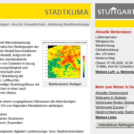
Aktuelle Wetterdaten
Lufttemperatur:
Windgeschw.:
 mit Wärmebelastung)
Windrichtung:
imatischen Bedingungen der
Globalstrahlung:
ein Modell beschriebenen
Akt. UV-Index:
Modell). Aufgrund der
Niederschlag:
ine standardisierte
(Stand: 07.08.2026, 10:30 
h von Gebieten in bezug
S-Mitte, Amt für Umweltsc
stungsfähigkeit und
erknüpft unter
Weitere Luft- u. Wetterd
n Bekleidung die
, Luftfeuchte,
Bioklimakarte Stuttgart
ellige Strahlungsflüsse mit
Mehr zum Wetter in Stu
hen in einer nach
erten Weise.
Aktueller Sonnenstand
Webcams in Stuttgart
in einem vorgegebenen Klimaraum die kleinräumigen
Vorhersage Region Stuttga
Ort von folgenden Klimafaktoren abhängen:
Vorhersage Europa
Niederschlagsradar Bade
uktur
Weitere Links
rten Strukturen
orm, Exposition
eeigneten digitalen Landnutzungs- bzw. Stadtstrukturdaten