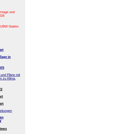
ertage und
2026
(LUBW-Station
art
Tage in
BfS
 und Pläne mit
en zu Klima,
22
rt
art
eitungen
den
W
News