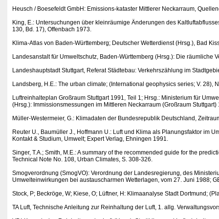
Heusch / Boesefeldt GmbH: Emissions-kataster Mittlerer Neckarraum, Quellen
King, E.: Untersuchungen über kleinräumige Änderungen des Kaltluftabflusse
130, Bd. 17), Offenbach 1973.
Klima-Atlas von Baden-Württemberg; Deutscher Wetterdienst (Hrsg.), Bad Kis
Landesanstalt für Umweltschutz, Baden-Württemberg (Hrsg.): Die räumliche Ve
Landeshauptstadt Stuttgart, Referat Städtebau: Verkehrszählung im Stadtgebie
Landsberg, H.E.: The urban climate; (International geophysics series; V. 28),
Luftreinhalteplan Großraum Stuttgart 1991, Teil 1; Hrsg.: Ministerium für U
(Hrsg.): Immissionsmessungen im Mittleren Neckarraum (Großraum Stuttgart) 
Müller-Westermeier, G.: Klimadaten der Bundesrepublik Deutschland, Zeitra
Reuter U., Baumüller J., Hoffmann U.: Luft und Klima als Planungsfaktor im
Kontakt & Studium, Umwelt; Expert Verlag, Ehningen 1991.
Singer, T.A.; Smith, M.E.: A summary of the recommended guide for the predictio
Technical Note No. 108, Urban Climates, S. 308-326.
Smogverordnung (SmogVO): Verordnung der Landesregierung, des Ministerium
Umwelteinwirkungen bei austauscharmen Wetterlagen, vom 27. Juni 1988; GBl.
Stock, P; Beckröge, W; Kiese, O; Lüftner, H: Klimaanalyse Stadt Dortmund;
TA Luft, Technische Anleitung zur Reinhaltung der Luft, 1. allg. Verwaltungs