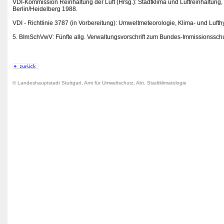
VDI-Kommission Reinhaltung der Luft (Hrsg.): Stadtklima und Luftreinhaltung,
Berlin/Heidelberg 1988.
VDI - Richtlinie 3787 (in Vorbereitung): Umweltmeteorologie, Klima- und Luft
5. BImSchVwV: Fünfte allg. Verwaltungsvorschrift zum Bundes-Immissionsschu
© Landeshauptstadt Stuttgart, Amt für Umweltschutz, Abt. Stadtklimatologie