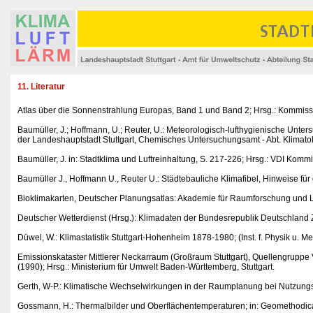
11. Literatur
Atlas über die Sonnenstrahlung Europas, Band 1 und Band 2; Hrsg.: Kommis
Baumüller, J.; Hoffmann, U.; Reuter, U.: Meteorologisch-lufthygienische Unte
der Landeshauptstadt Stuttgart, Chemisches Untersuchungsamt - Abt. Klimatolo
Baumüller, J. in: Stadtklima und Luftreinhaltung, S. 217-226; Hrsg.: VDI Komm
Baumüller J., Hoffmann U., Reuter U.: Städtebauliche Klimafibel, Hinweise für
Bioklimakarten, Deutscher Planungsatlas: Akademie für Raumforschung und 
Deutscher Wetterdienst (Hrsg.): Klimadaten der Bundesrepublik Deutschland
Düwel, W.: Klimastatistik Stuttgart-Hohenheim 1878-1980; (Inst. f. Physik u. M
Emissionskataster Mittlerer Neckarraum (Großraum Stuttgart), Quellengruppe
(1990); Hrsg.: Ministerium für Umwelt Baden-Württemberg, Stuttgart.
Gerth, W-P.: Klimatische Wechselwirkungen in der Raumplanung bei Nutzung
Gossmann, H.: Thermalbilder und Oberflächentemperaturen; in: Geomethodica