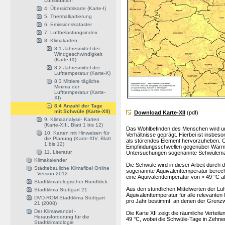
Luftsituation
4. Übersichtskarte (Karte-I)
5. Thermalkartierung
6. Emissionskataster
7. Luftbelastungsindex
8. Klimakarten
8.1 Jahresmittel der
Windgeschwindigkeit
(Karte-IX)
8.2 Jahresmittel der
Lufttemperatur (Karte-X)
8.3 Mittlere tägliche
Minima der
Lufttemperatur (Karte-
XI)
8.4 Anzahl der Tage
mit Schwüle (Karte-XII)
Download Karte-XII
(pdf)
9. Klimaanalyse- Karten
(Karte-XIII, Blatt 1 bis 12)
Das Wohlbefinden des Menschen wird unt
10. Karten mit Hinweisen für
Verhältnisse geprägt. Hierbei ist insbe
die Planung (Karte-XIV, Blatt
als störendes Element hervorzuheben. 
1 bis 12)
Empfindungsschwellen gegenüber Wärmeb
11. Literatur
Untersuchungen sogenannte Schwülemaß
Klimakalender
Die Schwüle wird in dieser Arbeit durch 
Städtebauliche Klimafibel Online
sogenannte Äquivalenttemperatur berec
- Version 2012
eine Äquivalenttemperatur von > 49 °C
Stadtklimatologischer Rundblick
Aus den stündlichen Mittelwerten der Luf
Stadtklima Stuttgart 21
Äquivalenttemperatur für alle relevante
DVD-ROM Stadtklima Stuttgart
pro Jahr bestimmt, an denen der Grenzwe
21 (2008)
Der Klimawandel -
Die Karte XII zeigt die räumliche Verteil
Herausforderung für die
49 °C, wobei die Schwüle-Tage in Zehn
Stadtklimatologie