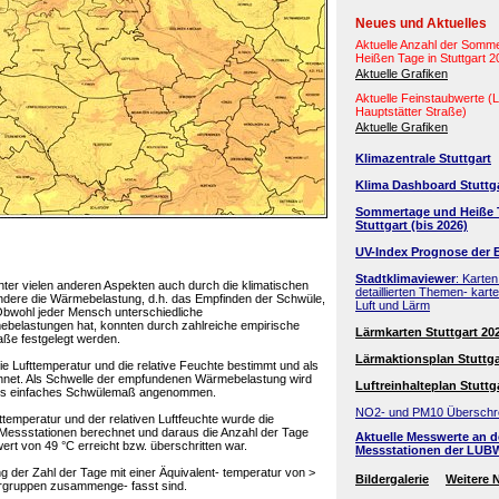
Neues und Aktuelles
Aktuelle Anzahl der Somm
Heißen Tage in Stuttgart 
Aktuelle Grafiken
Aktuelle Feinstaubwerte 
Hauptstätter Straße)
Aktuelle Grafiken
Klimazentrale Stuttgart
Klima Dashboard Stuttg
Sommertage und Heiße 
Stuttgart (bis 2026)
UV-Index Prognose der 
Stadtklimaviewer
: Karten
er vielen anderen Aspekten auch durch die klimatischen
detaillierten Themen- kart
sondere die Wärmebelastung, d.h. das Empfinden der Schwüle,
Luft und Lärm
Obwohl jeder Mensch unterschiedliche
elastungen hat, konnten durch zahlreiche empirische
Lärmkarten Stuttgart 20
e festgelegt werden.
Lärmaktionsplan Stuttga
die Lufttemperatur und die relative Feuchte bestimmt und als
hnet. Als Schwelle der empfundenen Wärmebelastung wird
Luftreinhalteplan Stuttg
 als einfaches Schwülemaß angenommen.
NO2- und PM10 Überschr
ttemperatur und der relativen Luftfeuchte wurde die
n Messstationen berechnet und daraus die Anzahl der Tage
Aktuelle Messwerte an 
rt von 49 °C erreicht bzw. überschritten war.
Messstationen der LUB
ung der Zahl der Tage mit einer Äquivalent- temperatur von >
Bildergalerie
Weitere 
ergruppen zusammenge- fasst sind.