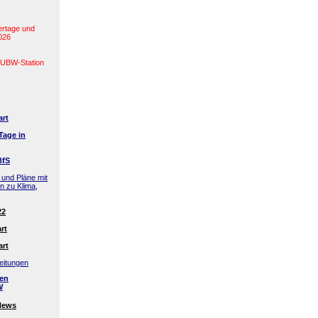
ertage und
2026
(LUBW-Station
art
Tage in
BfS
 und Pläne mit
en zu Klima,
22
rt
art
eitungen
den
W
News