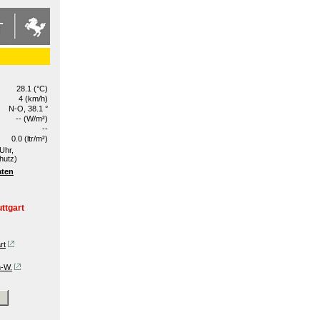
28.1 (°C)
4 (km/h)
N-O, 38.1 °
-- (W/m²)
--
0.0 (ltr/m²)
Uhr,
hutz)
aten
ttgart
rt
n-W.