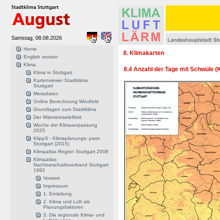
Samstag, 08.08.2026
Home
8. Klimakarten
English version
Klima
8.4 Anzahl der Tage mit Schwüle (K
Klima in Stuttgart
Kartenviewer Stadtklima
Stuttgart
Messdaten
Online Berechnung Windfeld
Grundlagen zum Stadtklima
Der Wärmeinseleffekt
Woche der Klimaanpassung
2025
KlippS - Klimaplanungs- pass
Stuttgart (2015)
Klimaatlas Region Stuttgart 2008
Klimaatlas
Nachbarschaftsverband Stuttgart
1992
Vorwort
Impressum
1. Einleitung
2. Klima und Luft als
Planungsfaktoren
3. Die regionale Klima- und