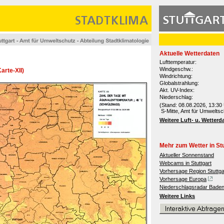
Aktuelle Wetterdaten
Lufttemperatur:
Windgeschw.:
arte-XII)
Windrichtung:
Globalstrahlung:
Akt. UV-Index:
Niederschlag:
(Stand: 08.08.2026, 13:30 
S-Mitte, Amt für Umweltsc
Weitere Luft- u. Wetterd
Mehr zum Wetter in Stu
Aktueller Sonnenstand
Webcams in Stuttgart
Vorhersage Region Stuttga
Vorhersage Europa
Niederschlagsradar Bade
Weitere Links