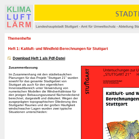
Themenhefte
Heft 1: Kaltluft- und Windfeld-Berechnungen für Stuttgart
Download Heft 1 als Pdf-Datei
Zusammenfassung
Im Zusammenhang mit den städtebaulichen
Planungen für das Projekt "Stuttgart 21" wurden
sowohl für das gesamte Stadtgebiet von
Stuttgart als auch für den eigentlichen
Innenstadtbereich unter Verwendung von
numerischen Modellen die Windverhältnisse für
den jetzigen Bebauungszustand flächendeckend
berechnet, dargestellt und diskutiert. Wegen der
ausgeprägten topographischen Gliederung des
Stuttgarter Raumes und der großen Häufigkeit
windschwacher Lagen wurden zwei typische
Situationen unterschieden: