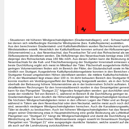
- Situationen mit höheren Windgeschwindigkeiten (Gradientwindlagen), und - Schwachwind
bei denen sich reliefbedingte thermische Windsysteme (bes. Kaltluftsysteme) ausbilden.
Aus den berechneten Gradientwind- und Kaltluftwindfeldern wurden flächendeckend synth
Windstatistiken erstellt. Hinsichtlich der Kaltluftabflüsse konnten anhand der Abflussmenge
(Volumenströme) u.a. das Nesenbachtal, das Feuerbacher Tal und das Rohrackertal als we
Abflusssysteme identifiziert werden. Die Abflußmenge des Nesenbachtals beträgt etwa 100
diejenige des Rohrackertals etwa 160 Mio m3/h. Aus diesen Zahlen kann die Bedeutung d
Nesenbachtals für die Kalt- und Frischluftversorgung der Stuttgarter Innenstadt ermessen 
beste Durchlüftung ergibt sich meist im Mittellauf der Täler. Flächenhaft ausgedehnte Abflü
geringen Volumenströmen finden sich im Bereich der Filder, der Gäulandschaft sowie im Ne
nördlich von Stuttgart. Ausgedehnte Kaltluftproduktionsgebiete konnten in den Bereichen 
Stuttgarter Kessel umgebenden Höhen identifiziert werden; die mittlere Kaltluftschichtdicke 
25 m, der Maximalwert liegt etwas über 100 m. Im dicht bebauten Bereich des Stuttgarter 
konnte insofern ein Verdrängungseffekt der Bebauung festgestellt werden, als in den Schi
oberhalb der Bebauung höhere Volumenströme als in der bodennahen Schicht auftraten. 
detaillierteren Rechnungen für den Innenstadtbereich wurden in das Gesamtgebiet genest
kann für das Plangebiet "Stuttgart 21" folgendes festgehalten werden: gut durchlüftet sind
sowie der nördliche Teil von Bereich C, während im Bereich B die Durchlüftung geringer ist.
Gradientwindlagen kann deutlich die Höhenabhängigkeit der Windgeschwindigkeit beobac
Die höchsten Windgeschwindigkeiten treten in den offenen Lagen der Filder und an Bergr
während in Tälern wie dem Nesenbachtal oder dem Neckartal, welche meist auch noch dic
sind, wesentlich niedrigere Windgeschwindigkeiten herrschen. Auch die Kanalisierungswirk
Täler ist deutlich zu beobachten. Auch bei höheren Windgeschwindigkeiten hat das Nesen
wegen seiner Orientierung etwa in Hauptwindrichtung eine große Bedeutung als Luftleitba
Plangebiet von "Stuttgart 21" hängt die Windgeschwindigkeit und damit die Durchlüftung s
Windrichtung ab. Die berechneten Windrosenbeete zeigen sowohl im Gesamtraum Stuttgart
Plangebiet von "Stuttgart 21" eine ausgeprägte räumliche Variation, welche sowohl auf di
als auch auf die Landnutzung zurückzuführen ist.