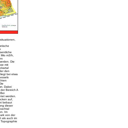
situationen,
etische
n
sentliche
 Mio m3/h,
es
werden. Die
sse mit
ckartal
der den
liegt bei etwa
Kessels
chten
Die
et. Dabei
 der Bereich A
 Bei
htet werden.
ücken auf,
ht bebaut
ung dieser
bachtal
hn. Im
tark von der
 als auch im
e Topographie