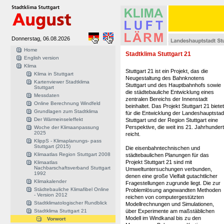
Donnerstag, 06.08.2026
Home
Stadtklima Stuttgart 21
English version
Klima
Stuttgart 21 ist ein Projekt, das die
Klima in Stuttgart
Neugestaltung des Bahnknotens
Kartenviewer Stadtklima
Stuttgart und des Hauptbahnhofs sowie
Stuttgart
die städtebauliche Entwicklung eines
Messdaten
zentralen Bereichs der Innenstadt
Online Berechnung Windfeld
beinhaltet. Das Projekt Stuttgart 21 bietet
Grundlagen zum Stadtklima
für die Entwicklung der Landeshauptstad
Der Wärmeinseleffekt
Stuttgart und der Region Stuttgart eine
Perspektive, die weit ins 21. Jahrhundert
Woche der Klimaanpassung
2025
reicht.
KlippS - Klimaplanungs- pass
Stuttgart (2015)
Die eisenbahntechnischen und
Klimaatlas Region Stuttgart 2008
städtebaulichen Planungen für das
Projekt Stuttgart 21 sind mit
Klimaatlas
Nachbarschaftsverband Stuttgart
Umweltuntersuchungen verbunden,
1992
denen eine große Vielfalt gutachtlicher
Klimakalender
Fragestellungen zugrunde liegt. Die zur
Städtebauliche Klimafibel Online
Problemlösung angewandten Methoden
- Version 2012
reichen von computergestützten
Stadtklimatologischer Rundblick
Modellrechnungen und Simulationen,
Stadtklima Stuttgart 21
über Experimente am maßstäblichen
Modell im Windkanal bis zu den
Vorwort