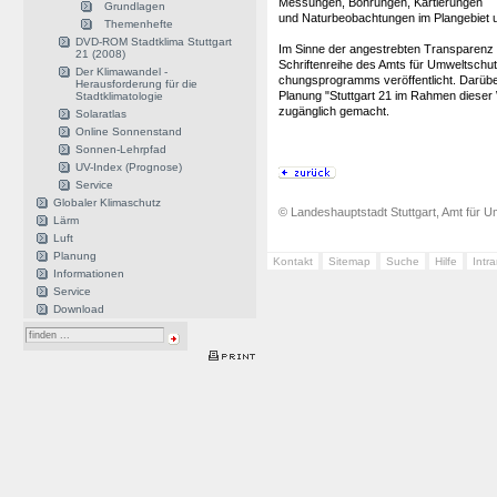
Messungen, Bohrungen, Kartierungen
Grundlagen
und Naturbeobachtungen im Plangebiet 
Themenhefte
DVD-ROM Stadtklima Stuttgart
Im Sinne der angestrebten Transparenz 
21 (2008)
Schriftenreihe des Amts für Umweltschut
Der Klimawandel -
chungsprogramms veröffentlicht. Darüber
Herausforderung für die
Planung "Stuttgart 21 im Rahmen dieser
Stadtklimatologie
zugänglich gemacht.
Solaratlas
Online Sonnenstand
Sonnen-Lehrpfad
UV-Index (Prognose)
Service
Globaler Klimaschutz
© Landeshauptstadt Stuttgart, Amt für Um
Lärm
Luft
Planung
Kontakt
Sitemap
Suche
Hilfe
Intr
Informationen
Service
Download