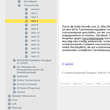
Grundlagen
Themenhefte
Vorwort
Heft 1
Heft 2
Heft 4
Heft 8
Durch die Dritte Novelle vom 11. Mai
Heft 9
um den §47a "Lärmminderungspläne" erwe
Instrumentarium geschaffen, um der z
Heft 10
entgegenwirken zu können. Ziel dieser 
Heft 12
Vorgehen gegen
verschiedenartige
Gerä
Heft 13
derzeitig oder künftig andauernde, sch
schützenswerten Gebieten verursachen.
Heft 14
strikte Rechtspflicht, die auf schützen
Heft 15
erwartenden schädlichen Lärmbelastung
Heft 16
Heft 17
DVD-ROM Stadtklima Stuttgart
21 (2008)
Der Klimawandel -
Herausforderung für die
Stadtklimatologie
© Landeshauptstadt Stuttgart, Amt für Um
Solaratlas
Online Sonnenstand
Kontakt
Sitemap
Suche
Hilfe
Intr
Sonnen-Lehrpfad
UV-Index (Prognose)
Service
Globaler Klimaschutz
Lärm
Luft
Planung