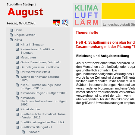
Freitag, 07.08.2026
Home
Themenhefte
English version
Klima
Heft 4: Schallimmissionsplan für 
Klima in Stuttgart
Zusammenhang mit der Planung "S
Kartenviewer Stadtklima
Stuttgart
Einleitung und Aufgabenstellung
Messdaten
Online Berechnung Windfeld
Als "Lärm" bezeichnet man hörbaren Sch
den Menschen stört, belästigt oder soga
Grundlagen zum Stadtklima
gesundheitlich schädigt. Die
Der Wärmeinseleffekt
gesundheitsschädigende Wirkung des 
Woche der Klimaanpassung
wurde lange Zeit und wird zum Teil heut
2025
vielfach unterschätzt. Insbesondere in 
Städten, in denen ein enges Nebeneina
KlippS - Klimaplanungs- pass
Stuttgart (2015)
verschiedener Nutzungen und eine Viel
immer stärker frequentierten Verkehrs
Klimaatlas Region Stuttgart 2008
verzeichnen sind, wird der Lärm vom
Klimaatlas
überwiegenden Teil der Bevölkerung als
Nachbarschaftsverband Stuttgart
der größten Umweltbelastungen empfun
1992
Klimakalender
Städtebauliche Klimafibel Online
- Version 2012
Stadtklimatologischer Rundblick
Stadtklima Stuttgart 21
Vorwort