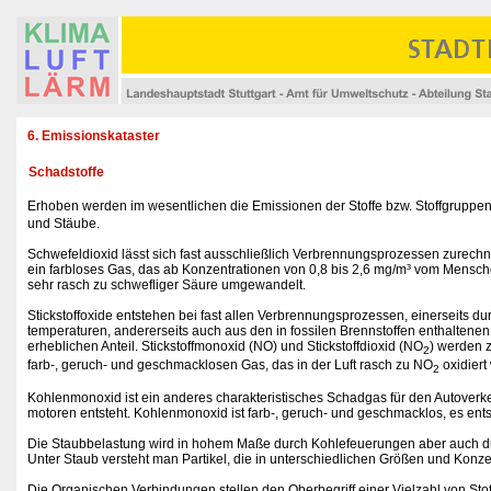
6. Emissionskataster
Schadstoffe
Erhoben werden im wesentlichen die Emissionen der Stoffe bzw. Stoffgruppe
und Stäube.
Schwefeldioxid lässt sich fast ausschließlich Verbrennungsprozessen zurechne
ein farbloses Gas, das ab Konzentrationen von 0,8 bis 2,6 mg/m³ vom Mensche
sehr rasch zu schwefliger Säure umgewandelt.
Stickstoffoxide entstehen bei fast allen Verbrennungsprozessen, einerseits d
temperaturen, andererseits auch aus den in fossilen Brennstoffen enthaltenen
erheblichen Anteil. Stickstoffmonoxid (NO) und Stickstoffdioxid (NO
) werden 
2
farb-, geruch- und geschmacklosen Gas, das in der Luft rasch zu NO
oxidiert
2
Kohlenmonoxid ist ein anderes charakteristisches Schadgas für den Autoverk
motoren entsteht. Kohlenmonoxid ist farb-, geruch- und geschmacklos, es ent
Die Staubbelastung wird in hohem Maße durch Kohlefeuerungen aber auch durc
Unter Staub versteht man Partikel, die in unterschiedlichen Größen und Konze
Die Organischen Verbindungen stellen den Oberbegriff einer Vielzahl von St