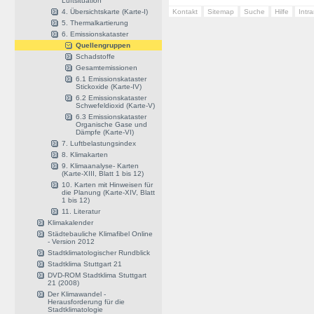
Luftsituation
4. Übersichtskarte (Karte-I)
Kontakt
Sitemap
Suche
Hilfe
Intr
5. Thermalkartierung
6. Emissionskataster
Quellengruppen
Schadstoffe
Gesamtemissionen
6.1 Emissionskataster
Stickoxide (Karte-IV)
6.2 Emissionskataster
Schwefeldioxid (Karte-V)
6.3 Emissionskataster
Organische Gase und
Dämpfe (Karte-VI)
7. Luftbelastungsindex
8. Klimakarten
9. Klimaanalyse- Karten
(Karte-XIII, Blatt 1 bis 12)
10. Karten mit Hinweisen für
die Planung (Karte-XIV, Blatt
1 bis 12)
11. Literatur
Klimakalender
Städtebauliche Klimafibel Online
- Version 2012
Stadtklimatologischer Rundblick
Stadtklima Stuttgart 21
DVD-ROM Stadtklima Stuttgart
21 (2008)
Der Klimawandel -
Herausforderung für die
Stadtklimatologie