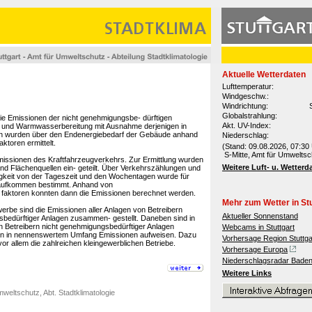
Aktuelle Wetterdaten
Lufttemperatur:
Windgeschw.:
Windrichtung:
Globalstrahlung:
ie Emissionen der nicht genehmigungsbe- dürftigen
Akt. UV-Index:
und Warmwasserbereitung mit Ausnahme derjenigen in
nen wurden über den Endenergiebedarf der Gebäude anhand
Niederschlag:
toren ermittelt.
(Stand: 09.08.2026, 07:30 
S-Mitte, Amt für Umweltsc
missionen des Kraftfahrzeugverkehrs. Zur Ermittlung wurden
Weitere Luft- u. Wetterd
und Flächenquellen ein- geteilt. Über Verkehrszählungen und
keit von der Tageszeit und den Wochentagen wurde für
saufkommen bestimmt. Anhand von
 faktoren konnten dann die Emissionen berechnet werden.
Mehr zum Wetter in Stu
erbe sind die Emissionen aller Anlagen von Betreibern
Aktueller Sonnenstand
bedürftiger Anlagen zusammen- gestellt. Daneben sind in
n Betreibern nicht genehmigungsbedürftiger Anlagen
Webcams in Stuttgart
agen in nennenswertem Umfang Emissionen aufweisen. Dazu
Vorhersage Region Stuttga
or allem die zahlreichen kleingewerblichen Betriebe.
Vorhersage Europa
Niederschlagsradar Bade
Weitere Links
weltschutz, Abt. Stadtklimatologie