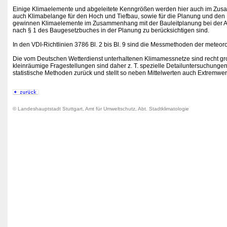
Einige Klimaelemente und abgeleitete Kenngrößen werden hier auch im Zusam
auch Klimabelange für den Hoch und Tiefbau, sowie für die Planung und de
gewinnen Klimaelemente im Zusammenhang mit der Bauleitplanung bei der A
nach § 1 des Baugesetzbuches in der Planung zu berücksichtigen sind.
In den VDI-Richtlinien 3786 Bl. 2 bis Bl. 9 sind die Messmethoden der meteoro
Die vom Deutschen Wetterdienst unterhaltenen Klimamessnetze sind recht gr
kleinräumige Fragestellungen sind daher z. T. spezielle Detailuntersuchunge
statistische Methoden zurück und stellt so neben Mittelwerten auch Extremwer
© Landeshauptstadt Stuttgart, Amt für Umweltschutz, Abt. Stadtklimatologie