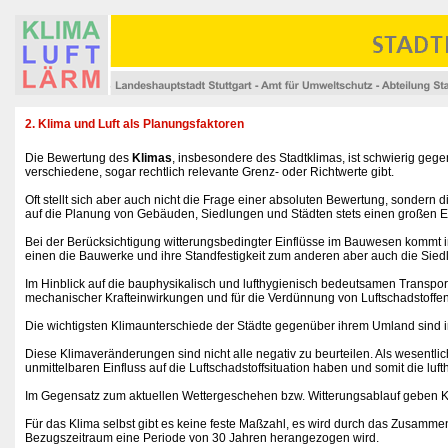
2. Klima und Luft als Planungsfaktoren
Die Bewertung des
Klimas
, insbesondere des Stadtklimas, ist schwierig geg
verschiedene, sogar rechtlich relevante Grenz- oder Richtwerte gibt.
Oft stellt sich aber auch nicht die Frage einer absoluten Bewertung, sondern
auf die Planung von Gebäuden, Siedlungen und Städten stets einen großen E
Bei der Berücksichtigung witterungsbedingter Einflüsse im Bauwesen kommt 
einen die Bauwerke und ihre Standfestigkeit zum anderen aber auch die Siedl
Im Hinblick auf die bauphysikalisch und lufthygienisch bedeutsamen Transpo
mechanischer Krafteinwirkungen und für die Verdünnung von Luftschadstoffen 
Die wichtigsten Klimaunterschiede der Städte gegenüber ihrem Umland sind 
Diese Klimaveränderungen sind nicht alle negativ zu beurteilen. Als wesentl
unmittelbaren Einfluss auf die Luftschadstoffsituation haben und somit die lu
Im Gegensatz zum aktuellen Wettergeschehen bzw. Witterungsablauf geben Kl
Für das Klima selbst gibt es keine feste Maßzahl, es wird durch das Zusamme
Bezugszeitraum eine Periode von 30 Jahren herangezogen wird.