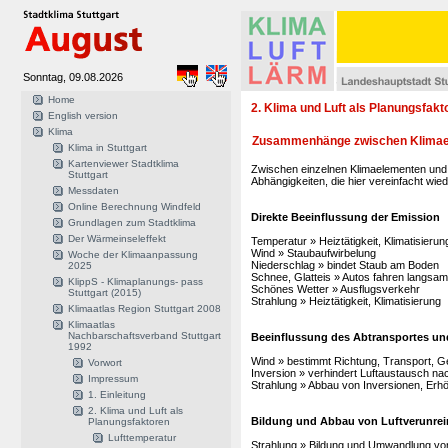
Sonntag, 09.08.2026
Home
2. Klima und Luft als Planungsfakt
English version
Klima
Zusammenhänge zwischen Klimael
Klima in Stuttgart
Kartenviewer Stadtklima
Zwischen einzelnen Klimaelementen und 
Stuttgart
Abhängigkeiten, die hier vereinfacht wie
Messdaten
Online Berechnung Windfeld
Direkte Beeinflussung der Emission
Grundlagen zum Stadtklima
Der Wärmeinseleffekt
Temperatur » Heiztätigkeit, Klimatisierun
Wind » Staubaufwirbelung
Woche der Klimaanpassung
Niederschlag » bindet Staub am Boden
2025
Schnee, Glatteis » Autos fahren langsam
KlippS - Klimaplanungs- pass
Schönes Wetter » Ausflugsverkehr
Stuttgart (2015)
Strahlung » Heiztätigkeit, Klimatisierung
Klimaatlas Region Stuttgart 2008
Klimaatlas
Nachbarschaftsverband Stuttgart
Beeinflussung des Abtransportes u
1992
Wind » bestimmt Richtung, Transport, 
Vorwort
Inversion » verhindert Luftaustausch na
Impressum
Strahlung » Abbau von Inversionen, Erh
1. Einleitung
2. Klima und Luft als
Bildung und Abbau von Luftverunre
Planungsfaktoren
Lufttemperatur
Strahlung » Bildung und Umwandlung von