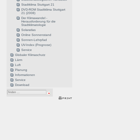
Stadtklima Stuttgart 21
DVD-ROM Stadtklima Stuttgart
21 (2008)
Der Klimawandel -
Herausforderung für die
Stadtklimatologie
Solaratlas
Online Sonnenstand
Sonnen-Lehrpfad
UV-Index (Prognose)
Service
Globaler Klimaschutz
Lärm
Luft
Planung
Informationen
Service
Download