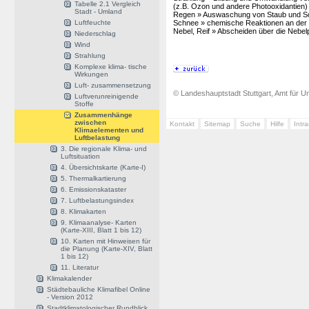
Tabelle 2.1 Vergleich
(z.B. Ozon und andere Photooxidantien)
Stadt - Umland
Regen » Auswaschung von Staub und 
Luftfeuchte
Schnee » chemische Reaktionen an der
Nebel, Reif » Abscheiden über die Nebe
Niederschlag
Wind
Strahlung
Komplexe klima- tische
Wirkungen
Luft- zusammensetzung
© Landeshauptstadt Stuttgart, Amt für Um
Luftverunreinigende
Stoffe
Zusammenhänge
zwischen
Kontakt
Sitemap
Suche
Hilfe
Intr
Klimaelementen und
Luftbelastung
3. Die regionale Klima- und
Luftsituation
4. Übersichtskarte (Karte-I)
5. Thermalkartierung
6. Emissionskataster
7. Luftbelastungsindex
8. Klimakarten
9. Klimaanalyse- Karten
(Karte-XIII, Blatt 1 bis 12)
10. Karten mit Hinweisen für
die Planung (Karte-XIV, Blatt
1 bis 12)
11. Literatur
Klimakalender
Städtebauliche Klimafibel Online
- Version 2012
Stadtklimatologischer Rundblick