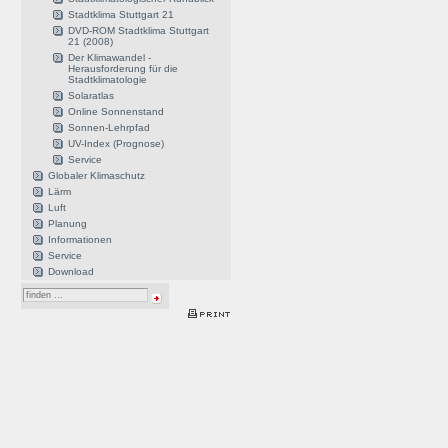
Stadtklima Stuttgart 21
DVD-ROM Stadtklima Stuttgart
21 (2008)
Der Klimawandel -
Herausforderung für die
Stadtklimatologie
Solaratlas
Online Sonnenstand
Sonnen-Lehrpfad
UV-Index (Prognose)
Service
Globaler Klimaschutz
Lärm
Luft
Planung
Informationen
Service
Download