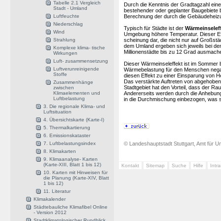
Tabelle 2.1 Vergleich
Durch die Kenntnis der Gradtagzahl ein
Stadt - Umland
bestehender oder geplanter Baugebiete 
Luftfeuchte
Berechnung der durch die Gebäudeheizu
Niederschlag
Typisch für Städte ist der
Wärmeinselef
Wind
Umgebung höhere Temperatur. Dieser Effe
Strahlung
scheinung dar, die nicht nur auf Großst
dem Umland ergeben sich jeweils bei de
Komplexe klima- tische
Millionenstädte bis zu 12 Grad ausmach
Wirkungen
Luft- zusammensetzung
Dieser Wärmeinseleffekt ist im Sommer b
Luftverunreinigende
Wärmebelastung für den Menschen negat
Stoffe
diesen Effekt zu einer Einsparung von H
Das verstärkte Auftreten von abgehoben
Zusammenhänge
Stadtgebiet hat den Vorteil, dass der R
zwischen
Klimaelementen und
Andererseits werden durch die Anhebung
Luftbelastung
in die Durchmischung einbezogen, was sich
3. Die regionale Klima- und
Luftsituation
4. Übersichtskarte (Karte-I)
5. Thermalkartierung
6. Emissionskataster
7. Luftbelastungsindex
© Landeshauptstadt Stuttgart, Amt für Um
8. Klimakarten
9. Klimaanalyse- Karten
(Karte-XIII, Blatt 1 bis 12)
Kontakt
Sitemap
Suche
Hilfe
Intr
10. Karten mit Hinweisen für
die Planung (Karte-XIV, Blatt
1 bis 12)
11. Literatur
Klimakalender
Städtebauliche Klimafibel Online
- Version 2012
Stadtklimatologischer Rundblick