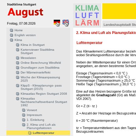
Freitag, 07.08.2026
Home
2. Klima und Luft als Planungsfakt
English version
Klima
Lufttemperatur
Klima in Stuttgart
Kartenviewer Stadtklima
Das Klimaelement Lufttemperatur bezieh
Stuttgart
wobei Strahlungseinflüsse durch die V
Messdaten
Neben der Mitteltemperatur für einen Ort
Online Berechnung Windfeld
angegeben, an denen bestimmte Schwelle
Grundlagen zum Stadtklima
Der Wärmeinseleffekt
Eistage (Tagesmaximum < 0,0 °C )
Frosttage (Tagesminimum < 0,0 °C )
Woche der Klimaanpassung
Sommertage (Tagesmaximum
>
25,0 °C 
2025
Heiße Tage (Tagesmaximum
>
30,0 °C )
KlippS - Klimaplanungs- pass
Stuttgart (2015)
Eine auf das Heizen bezogene Größe is
Klimaatlas Region Stuttgart 2008
abgeleitet die
Gradtagzahl
(Gt) als Maß
Klimaatlas
VDI 2067).
Nachbarschaftsverband Stuttgart
1992
Gt = Z (ti - tz )
Vorwort
Z = Anzahl der Heiztage im Bezugszeitr
Impressum
1. Einleitung
ti = 20 °C (Raumtemperatur)
2. Klima und Luft als
tz = Temperaturmittelwert aus den Tages
Planungsfaktoren
Bezugszeitraumes
Lufttemperatur