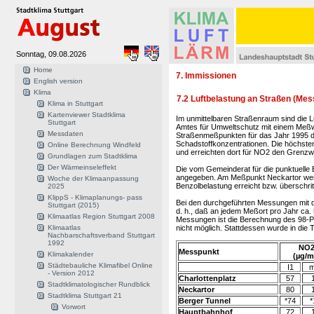
Sonntag, 09.08.2026
Home
7. Immissionen
English version
Klima
7.2 Luftbelastung an Straßen (Me
Klima in Stuttgart
Kartenviewer Stadtklima
Im unmittelbaren Straßenraum sind die L
Stuttgart
Amtes für Umweltschutz mit einem Meßw
Messdaten
Straßenmeßpunkten für das Jahr 1995 die
Schadstoffkonzentrationen. Die höchst
Online Berechnung Windfeld
und erreichten dort für NO2 den Grenzwe
Grundlagen zum Stadtklima
Der Wärmeinseleffekt
Die vom Gemeinderat für die punktuelle E
angegeben. Am Meßpunkt Neckartor werde
Woche der Klimaanpassung
Benzolbelastung erreicht bzw. überschrit
2025
KlippS - Klimaplanungs- pass
Bei den durchgeführten Messungen mit
Stuttgart (2015)
d. h., daß an jedem Meßort pro Jahr ca.
Klimaatlas Region Stuttgart 2008
Messungen ist die Berechnung des 98-Pe
Klimaatlas
nicht möglich. Stattdessen wurde in die
Nachbarschaftsverband Stuttgart
1992
NO
Messpunkt
Klimakalender
(µg/m
Städtebauliche Klimafibel Online
I1
m
- Version 2012
Charlottenplatz
57
Stadtklimatologischer Rundblick
Neckartor
80
Stadtklima Stuttgart 21
Berger Tunnel
*74
*
Vorwort
Hauptbahnhof
72