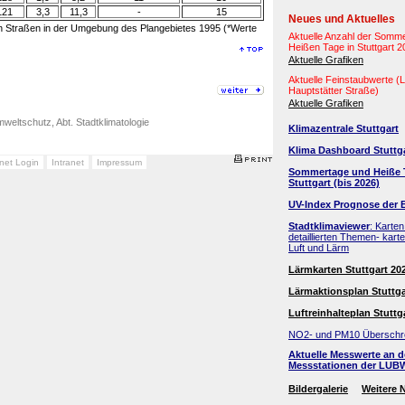
121
3,3
11,3
-
15
Neues und Aktuelles
en Straßen in der Umgebung des Plangebietes 1995 (*Werte
Aktuelle Anzahl der Somm
Heißen Tage in Stuttgart 
Aktuelle Grafiken
Aktuelle Feinstaubwerte 
Hauptstätter Straße)
Aktuelle Grafiken
weltschutz, Abt. Stadtklimatologie
Klimazentrale Stuttgart
Klima Dashboard Stuttg
anet Login
Intranet
Impressum
Sommertage und Heiße 
Stuttgart (bis 2026)
UV-Index Prognose der 
Stadtklimaviewer
: Karten
detaillierten Themen- kart
Luft und Lärm
Lärmkarten Stuttgart 20
Lärmaktionsplan Stuttga
Luftreinhalteplan Stuttg
NO2- und PM10 Überschr
Aktuelle Messwerte an 
Messstationen der LUB
Bildergalerie
Weitere 