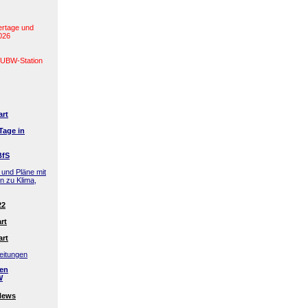
ertage und
2026
(LUBW-Station
art
Tage in
BfS
 und Pläne mit
en zu Klima,
22
rt
art
eitungen
den
W
News