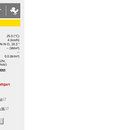
25.0 (°C)
4 (km/h)
N-N-O, 18.3 °
-- (W/m²)
--
0.0 (ltr/m²)
Uhr,
hutz)
aten
ttgart
rt
n-W.