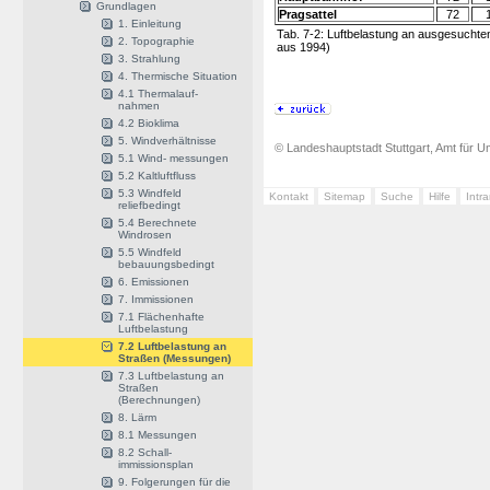
Grundlagen
Pragsattel
72
1. Einleitung
Tab. 7-2: Luftbelastung an ausgesucht
2. Topographie
aus 1994)
3. Strahlung
4. Thermische Situation
4.1 Thermalauf-
nahmen
4.2 Bioklima
5. Windverhältnisse
© Landeshauptstadt Stuttgart, Amt für Um
5.1 Wind- messungen
5.2 Kaltluftfluss
5.3 Windfeld
Kontakt
Sitemap
Suche
Hilfe
Intr
reliefbedingt
5.4 Berechnete
Windrosen
5.5 Windfeld
bebauungsbedingt
6. Emissionen
7. Immissionen
7.1 Flächenhafte
Luftbelastung
7.2 Luftbelastung an
Straßen (Messungen)
7.3 Luftbelastung an
Straßen
(Berechnungen)
8. Lärm
8.1 Messungen
8.2 Schall-
immissionsplan
9. Folgerungen für die