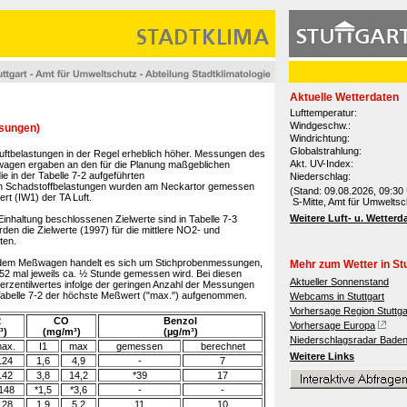
Aktuelle Wetterdaten
Lufttemperatur:
Windgeschw.:
ssungen)
Windrichtung:
Globalstrahlung:
uftbelastungen in der Regel erheblich höher. Messungen des
Akt. UV-Index:
agen ergaben an den für die Planung maßgeblichen
 in der Tabelle 7-2 aufgeführten
Niederschlag:
en Schadstoffbelastungen wurden am Neckartor gemessen
(Stand: 09.08.2026, 09:30 
rt (IW1) der TA Luft.
S-Mitte, Amt für Umweltsc
Weitere Luft- u. Wetterd
inhaltung beschlossenen Zielwerte sind in Tabelle 7-3
n die Zielwerte (1997) für die mittlere NO2- und
ten.
 dem Meßwagen handelt es sich um Stichprobenmessungen,
Mehr zum Wetter in Stu
 52 mal jeweils ca. ½ Stunde gemessen wird. Bei diesen
Aktueller Sonnenstand
rzentilwertes infolge der geringen Anzahl der Messungen
 Tabelle 7-2 der höchste Meßwert ("max.") aufgenommen.
Webcams in Stuttgart
Vorhersage Region Stuttga
2
CO
Benzol
Vorhersage Europa
³)
(mg/m³)
(µg/m³)
Niederschlagsradar Bade
ax.
I1
max
gemessen
berechnet
Weitere Links
124
1,6
4,9
-
7
142
3,8
14,2
*39
17
148
*1,5
*3,6
-
-
128
1,9
5,2
11
10