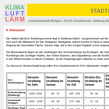
9. Diskussion
Die mittlere jährliche Strahlungssumme liegt in Süddeutschland - ausgenommen auf de
sich auch die Mittelwerte für das Stuttgarter Stadtgebiet, jedoch kommt es lokal zu sta
Neigung der bestrahlten Fläche. Daraus folgt, wie in den vorigen Kapiteln schon ange
Die Maximalwerte liegen an den Südhängen des Schenkenbergs bei Esslingen, der Karls
Nordhänge des Gerlinger Kopfes, des Hohen Bopsers, des Kappelbergs und die Nordhäng
in den Wintermonaten in diesen Gebieten, da die Hangneigungen teilweise so stark sind,
Zur besseren Veranschaulichung sollen drei charakteristische Orte miteinander vergl
Di
Gesamt-
Gesamt-
Gesamt-
Direkte Ein-
Ei
Ort /
strahlung
strahlung im
strahlung
strahlung im
Strahlungsart
st
im Jahr
Januar
im Juli
Januar
im
Schenkenberg
1450 -1500
60 - 70
195 - 205
30 - 40
(Südhang)
Innenstadt
1200 - 1250
40 - 45
175 - 180
12 - 18
Stuttgart
Gerlinger Kopf