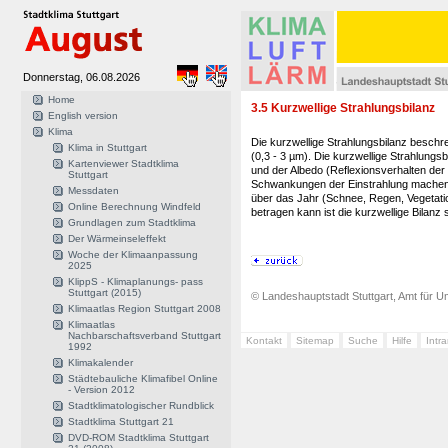
Donnerstag, 06.08.2026
Home
3.5 Kurzwellige Strahlungsbilanz
English version
Klima
Die kurzwellige Strahlungsbilanz beschr
Klima in Stuttgart
(0,3 - 3 µm). Die kurzwellige Strahlungsb
Kartenviewer Stadtklima
und der Albedo (Reflexionsverhalten der 
Stuttgart
Schwankungen der Einstrahlung machen 
Messdaten
über das Jahr (Schnee, Regen, Vegetati
Online Berechnung Windfeld
betragen kann ist die kurzwellige Bilanz
Grundlagen zum Stadtklima
Der Wärmeinseleffekt
Woche der Klimaanpassung
2025
KlippS - Klimaplanungs- pass
Stuttgart (2015)
© Landeshauptstadt Stuttgart, Amt für Um
Klimaatlas Region Stuttgart 2008
Klimaatlas
Nachbarschaftsverband Stuttgart
Kontakt
Sitemap
Suche
Hilfe
Intr
1992
Klimakalender
Städtebauliche Klimafibel Online
- Version 2012
Stadtklimatologischer Rundblick
Stadtklima Stuttgart 21
DVD-ROM Stadtklima Stuttgart