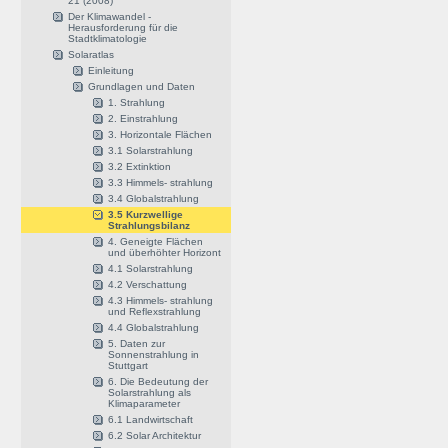
21 (2008)
Der Klimawandel -
Herausforderung für die
Stadtklimatologie
Solaratlas
Einleitung
Grundlagen und Daten
1. Strahlung
2. Einstrahlung
3. Horizontale Flächen
3.1 Solarstrahlung
3.2 Extinktion
3.3 Himmels- strahlung
3.4 Globalstrahlung
3.5 Kurzwellige
Strahlungsbilanz
4. Geneigte Flächen
und überhöhter Horizont
4.1 Solarstrahlung
4.2 Verschattung
4.3 Himmels- strahlung
und Reflexstrahlung
4.4 Globalstrahlung
5. Daten zur
Sonnenstrahlung in
Stuttgart
6. Die Bedeutung der
Solarstrahlung als
Klimaparameter
6.1 Landwirtschaft
6.2 Solar Architektur