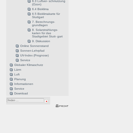
6.3 Luftver- schmutzung
(Ozon)
6.4 Bioklima
6.5 Bioklimakarte für
Stuttgart
7. Berechnungs-
grundlagen
8. Solarstrahlungs-
karten für das
Stadtgebiet Stutt- gart
9. Diskussion
Online Sonnenstand
Sonnen-Lehrpfad
UV-Index (Prognose)
Service
Globaler Klimaschutz
Lärm
Luft
Planung
Informationen
Service
Download