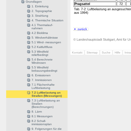
Grundlagen
Pragsattel
72
1. Einleitung
Tab. 7-2: Luftbelastung an ausgesucht
2. Topographie
aus 1994)
3. Strahlung
4. Thermische Situation
4.1 Thermalauf-
nahmen
4.2 Bioklima
5. Windverhältnisse
© Landeshauptstadt Stuttgart, Amt für Um
5.1 Wind- messungen
5.2 Kaltluftfluss
5.3 Windfeld
Kontakt
Sitemap
Suche
Hilfe
Intr
reliefbedingt
5.4 Berechnete
Windrosen
5.5 Windfeld
bebauungsbedingt
6. Emissionen
7. Immissionen
7.1 Flächenhafte
Luftbelastung
7.2 Luftbelastung an
Straßen (Messungen)
7.3 Luftbelastung an
Straßen
(Berechnungen)
8. Lärm
8.1 Messungen
8.2 Schall-
immissionsplan
9. Folgerungen für die