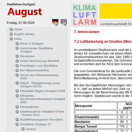
Freitag, 07.08.2026
Home
7. Immissionen
English version
Klima
7.2 Luftbelastung an Straßen (Me
Klima in Stuttgart
Kartenviewer Stadtklima
Im unmittelbaren Straßenraum sind die L
Stuttgart
Amtes für Umweltschutz mit einem Meßw
Messdaten
Straßenmeßpunkten für das Jahr 1995 die
Schadstoffkonzentrationen. Die höchst
Online Berechnung Windfeld
und erreichten dort für NO2 den Grenzwe
Grundlagen zum Stadtklima
Der Wärmeinseleffekt
Die vom Gemeinderat für die punktuelle E
angegeben. Am Meßpunkt Neckartor werde
Woche der Klimaanpassung
Benzolbelastung erreicht bzw. überschrit
2025
KlippS - Klimaplanungs- pass
Bei den durchgeführten Messungen mit
Stuttgart (2015)
d. h., daß an jedem Meßort pro Jahr ca.
Klimaatlas Region Stuttgart 2008
Messungen ist die Berechnung des 98-Pe
Klimaatlas
nicht möglich. Stattdessen wurde in die
Nachbarschaftsverband Stuttgart
1992
NO
Messpunkt
Klimakalender
(µg/m
Städtebauliche Klimafibel Online
I1
m
- Version 2012
Charlottenplatz
57
Stadtklimatologischer Rundblick
Neckartor
80
Stadtklima Stuttgart 21
Berger Tunnel
*74
*
Vorwort
Hauptbahnhof
72