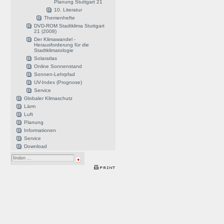
Planung Stuttgart 21
10. Literatur
Themenhefte
DVD-ROM Stadtklima Stuttgart
21 (2008)
Der Klimawandel -
Herausforderung für die
Stadtklimatologie
Solaratlas
Online Sonnenstand
Sonnen-Lehrpfad
UV-Index (Prognose)
Service
Globaler Klimaschutz
Lärm
Luft
Planung
Informationen
Service
Download