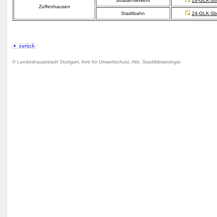
Straßenverkehr
24-GLK-Str
Zuffenhausen
Stadtbahn
24-GLK-Sb
© Landeshauptstadt Stuttgart, Amt für Umweltschutz, Abt. Stadtklimatologie