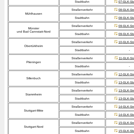
Stadtbahn
07-GLK-Sb
Straßenverkehr
08-GLK-Str
Mühlhausen
Stadtbahn
08-GLK-Sb
Straßenverkehr
09-GLK-Str
Münster
und Bad Cannstatt-Nord
Stadtbahn
09-GLK-Sb
Straßenverkehr
10-GLK-Str
Obertürkheim
Stadtbahn
-
Straßenverkehr
11-GLK-Str
Plieningen
Stadtbahn
-
Straßenverkehr
12-GLK-Str
Sillenbuch
Stadtbahn
13-GLK-Sb
Straßenverkehr
13-GLK-Str
Stammheim
Stadtbahn
13-GLK-Sb
Straßenverkehr
14-GLK-Str
Stuttgart-Mitte
Stadtbahn
14-GLK-Sb
Straßenverkehr
15-GLK-Str
Stuttgart-Nord
Stadtbahn
15-GLK-Sb