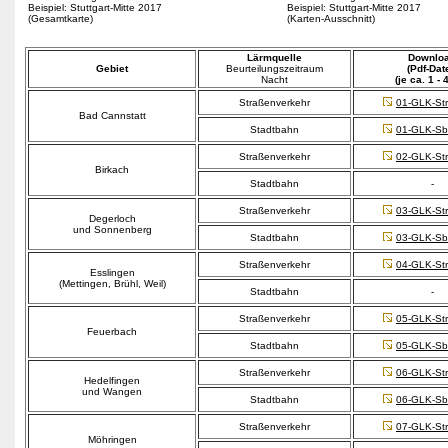
Beispiel: Stuttgart-Mitte 2017
Beispiel: Stuttgart-Mitte 2017
(Gesamtkarte)
(Karten-Ausschnitt)
Lärmquelle
Downlo
Gebiet
Beurteilungszeitraum
(Pdf-Date
Nacht
(je ca. 1 - 
Straßenverkehr
01-GLK-Str
Bad Cannstatt
Stadtbahn
01-GLK-Sb
Straßenverkehr
02-GLK-Str
Birkach
Stadtbahn
-
Straßenverkehr
03-GLK-Str
Degerloch
und Sonnenberg
Stadtbahn
03-GLK-Sb
Straßenverkehr
04-GLK-Str
Esslingen
(Mettingen, Brühl, Weil)
Stadtbahn
-
Straßenverkehr
05-GLK-Str
Feuerbach
Stadtbahn
05-GLK-Sb
Straßenverkehr
06-GLK-Str
Hedelfingen
und Wangen
Stadtbahn
06-GLK-Sb
Straßenverkehr
07-GLK-Str
Möhringen