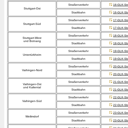
Straßenverkehr
16-GLK-Str
Stuttgart-Ost
Stadtbahn
16-GLK-Sb
Straßenverkehr
17-GLK-Str
Stuttgart-Süd
Stadtbahn
17-GLK-Sb
Straßenverkehr
18-GLK-Str
Stuttgart-West
und Botnang
Stadtbahn
18-GLK-Sb
Straßenverkehr
19-GLK-Str
Untertürkheim
Stadtbahn
19-GLK-Sb
Straßenverkehr
20-GLK-Str
Vaihingen-Nord
Stadtbahn
20-GLK-Sb
Straßenverkehr
21-GLK-Str
Vaihingen-Ost
und Kaltental
Stadtbahn
21-GLK-Sb
Straßenverkehr
22-GLK-Str
Vaihingen-Süd
Stadtbahn
22-GLK-Sb
Straßenverkehr
23-GLK-Str
Weilimdorf
Stadtbahn
23-GLK-Sb