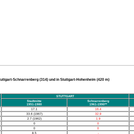
Stuttgart-Schnarrenberg (314) und in Stuttgart-Hohenheim (420 m)
STUTTGART
Stadtmitte
Schnarrenberg
1951-1980
1961-1990**
17.1
16.4
33.6 (1967)
32.9
2.7 (1962)
1.9
0
0
0
0
8.5
-