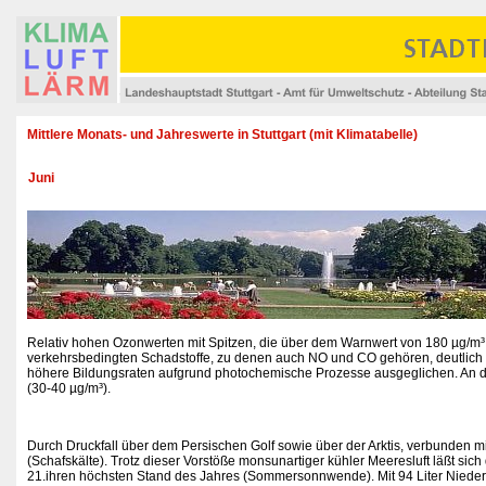
Mittlere Monats- und Jahreswerte in Stuttgart (mit Klimatabelle)
Juni
Relativ hohen Ozonwerten mit Spitzen, die über dem Warnwert von 180 µg/m
verkehrsbedingten Schadstoffe, zu denen auch NO und CO gehören, deutlich n
höhere Bildungsraten aufgrund photochemische Prozesse ausgeglichen. An de
(30-40 µg/m³).
Durch Druckfall über dem Persischen Golf sowie über der Arktis, verbunden 
(Schafskälte). Trotz dieser Vorstöße monsunartiger kühler Meeresluft läßt sic
21.ihren höchsten Stand des Jahres (Sommersonnwende). Mit 94 Liter Nieders