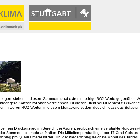
³ liegen, stehen in diesem Sommermonat extrem niedrige SO2-Werte gegenüber. 
iedrigere Konzentrationen verzeichnen, ist dieser Effekt bei NO2 nicht zu erke
n mittleren NO2-Werten in diesem Monat wird zudem deutlich, dass das Belastungs
mit einem Druckanstieg im Bereich der Azoren, ergibt sich eine verstärkte Nordw
h der Sommer nicht mehr aufhalten. Die Mitteltemperatur liegt über 17 Grad Celsiu
chlag pro Quadratmeter ist der Juni der niederschlagsreichste Monat des Jahres.