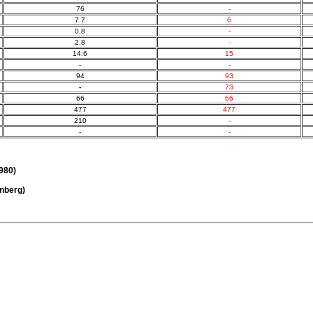
76
-
7.7
6
0.8
-
2.8
-
14.6
15
-
-
94
93
-
73
66
66
477
477
210
-
-
-
980)
enberg)