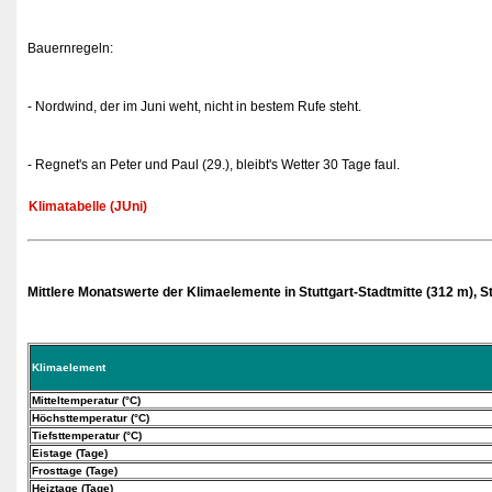
Bauernregeln:
- Nordwind, der im Juni weht, nicht in bestem Rufe steht.
- Regnet's an Peter und Paul (29.), bleibt's Wetter 30 Tage faul.
Klimatabelle (JUni)
Mittlere Monatswerte der Klimaelemente in Stuttgart-Stadtmitte (312 m), 
Klimaelement
Mitteltemperatur (°C)
Höchsttemperatur (°C)
Tiefsttemperatur (°C)
Eistage (Tage)
Frosttage (Tage)
Heiztage (Tage)