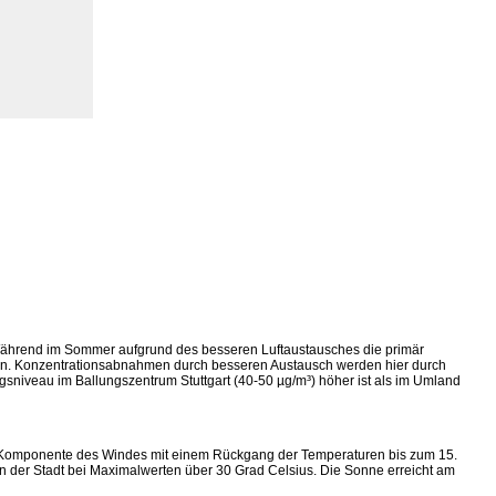
Während im Sommer aufgrund des besseren Luftaustausches die primär
nnen. Konzentrationsabnahmen durch besseren Austausch werden hier durch
niveau im Ballungszentrum Stuttgart (40-50 µg/m³) höher ist als im Umland
est-Komponente des Windes mit einem Rückgang der Temperaturen bis zum 15.
s in der Stadt bei Maximalwerten über 30 Grad Celsius. Die Sonne erreicht am