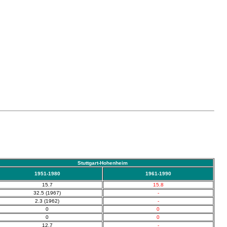
Stuttgart-Hohenheim
1951-1980
1961-1990
15.7
15.8
32.5 (1967)
-
2.3 (1962)
-
0
0
0
0
12.7
-