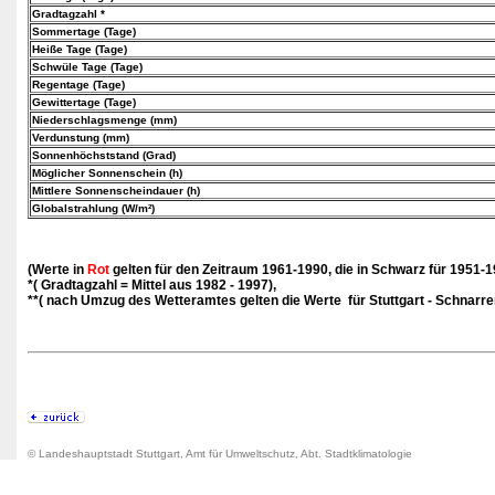
Gradtagzahl *
Sommertage (Tage)
Heiße Tage (Tage)
Schwüle Tage (Tage)
Regentage (Tage)
Gewittertage (Tage)
Niederschlagsmenge (mm)
Verdunstung (mm)
Sonnenhöchststand (Grad)
Möglicher Sonnenschein (h)
Mittlere Sonnenscheindauer (h)
Globalstrahlung (W/m²)
(Werte in
Rot
gelten für den Zeitraum 1961-1990, die in
Schwarz
für 1951-1
*( Gradtagzahl = Mittel aus 1982 - 1997),
**( nach Umzug des Wetteramtes gelten die Werte für Stuttgart - Schnarr
© Landeshauptstadt Stuttgart, Amt für Umweltschutz, Abt. Stadtklimatologie