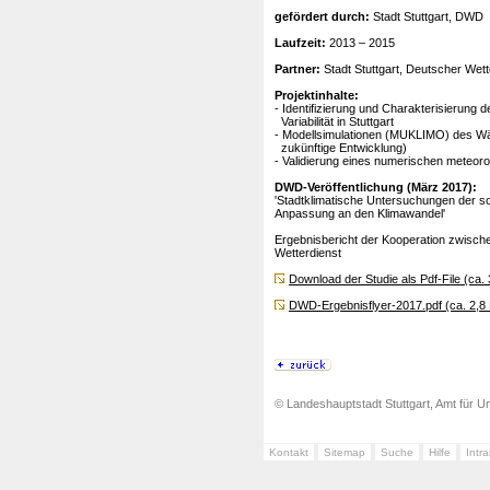
gefördert durch:
Stadt Stuttgart, DWD
Laufzeit:
2013 – 2015
Partner:
Stadt Stuttgart, Deutscher Wett
Projektinhalte:
- Identifizierung und Charakterisierung 
Variabilität in Stuttgart
- Modellsimulationen (MUKLIMO) des Wärm
zukünftige Entwicklung)
- Validierung eines numerischen meteo
DWD-Veröffentlichung (März 2017):
'Stadtklimatische Untersuchungen der s
Anpassung an den Klimawandel'
Ergebnisbericht der Kooperation zwisch
Wetterdienst
Download der Studie als Pdf-File (ca.
DWD-Ergebnisflyer-2017.pdf (ca. 2,8
© Landeshauptstadt Stuttgart, Amt für Um
Kontakt
Sitemap
Suche
Hilfe
Intr