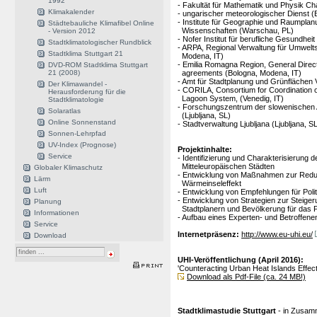
1992
- Fakultät für Mathematik und Physik Ch
Klimakalender
- ungarischer meteorologischer Dienst 
- Institute für Geographie und Raumplan
Städtebauliche Klimafibel Online
Wissenschaften (Warschau, PL)
- Version 2012
- Nofer Institut für berufliche Gesundhe
Stadtklimatologischer Rundblick
- ARPA, Regional Verwaltung für Umwelt
Stadtklima Stuttgart 21
Modena, IT)
- Emilia Romagna Region, General Directo
DVD-ROM Stadtklima Stuttgart
21 (2008)
agreements (Bologna, Modena, IT)
- Amt für Stadtplanung und Grünflächen 
Der Klimawandel -
- CORILA, Consortium for Coordination o
Herausforderung für die
Lagoon System, (Venedig, IT)
Stadtklimatologie
- Forschungszentrum der slowenischen 
Solaratlas
(Ljubljana, SL)
Online Sonnenstand
- Stadtverwaltung Ljubljana (Ljubljana, S
Sonnen-Lehrpfad
UV-Index (Prognose)
Projektinhalte:
Service
- Identifizierung und Charakterisierung
Mitteleuropäischen Städten
Globaler Klimaschutz
- Entwicklung von Maßnahmen zur Redu
Lärm
Wärmeinseleffekt
Luft
- Entwicklung von Empfehlungen für Polit
- Entwicklung von Strategien zur Steigerun
Planung
Stadtplanern und Bevölkerung für das 
Informationen
- Aufbau eines Experten- und Betroffen
Service
Internetpräsenz:
http://www.eu-uhi.eu/
Download
UHI-Veröffentlichung (April 2016):
'Counteracting Urban Heat Islands Effec
Download als Pdf-File (ca. 24 MB!)
Stadtklimastudie Stuttgart
- in Zusam