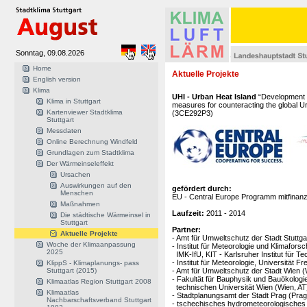
Sonntag, 09.08.2026
Home
Aktuelle Projekte
English version
Klima
UHI - Urban Heat Island
“Development a
Klima in Stuttgart
measures for counteracting the global 
Kartenviewer Stadtklima
(3CE292P3)
Stuttgart
Messdaten
Online Berechnung Windfeld
Grundlagen zum Stadtklima
Der Wärmeinseleffekt
Ursachen
Auswirkungen auf den
gefördert durch:
Menschen
EU - Central Europe Programm mitfinan
Maßnahmen
Laufzeit:
2011 - 2014
Die städtische Wärmeinsel in
Stuttgart
Partner:
Aktuelle Projekte
- Amt für Umweltschutz der Stadt Stuttgar
Woche der Klimaanpassung
- Institut für Meteorologie und Klimafo
2025
IMK-IfU, KIT - Karlsruher Institut für T
- Institut für Meteorologie, Universität Fr
KlippS - Klimaplanungs- pass
Stuttgart (2015)
- Amt für Umweltschutz der Stadt Wien (
- Fakultät für Bauphysik und Bauökologie,
Klimaatlas Region Stuttgart 2008
technischen Universität Wien (Wien, AT
Klimaatlas
- Stadtplanungsamt der Stadt Prag (Prag
Nachbarschaftsverband Stuttgart
- tschechisches hydrometeorologisches I