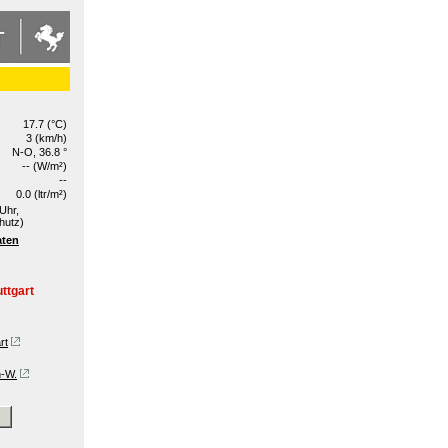
17.7 (°C)
3 (km/h)
N-O, 36.8 °
-- (W/m²)
--
0.0 (ltr/m²)
Uhr,
hutz)
aten
ttgart
rt
n-W.