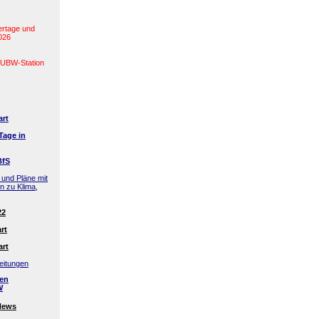
ertage und
2026
(LUBW-Station
art
Tage in
BfS
 und Pläne mit
en zu Klima,
22
rt
art
eitungen
den
W
News