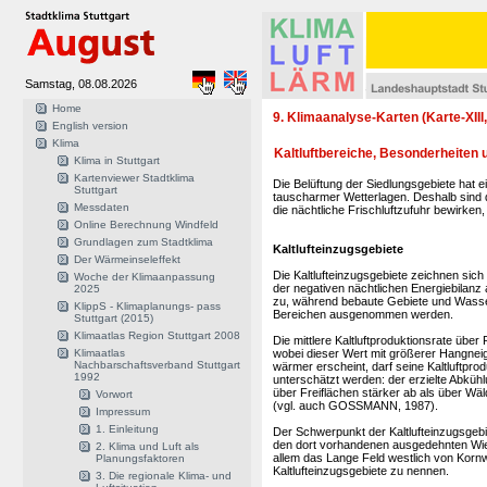
Samstag, 08.08.2026
Home
9. Klimaanalyse-Karten (Karte-XIII, 
English version
Klima
Kaltluftbereiche, Besonderheiten u
Klima in Stuttgart
Kartenviewer Stadtklima
Die Belüftung der Siedlungsgebiete hat 
Stuttgart
tauscharmer Wetterlagen. Deshalb sind d
Messdaten
die nächtliche Frischluftzufuhr bewirken
Online Berechnung Windfeld
Grundlagen zum Stadtklima
Kaltlufteinzugsgebiete
Der Wärmeinseleffekt
Die Kaltlufteinzugsgebiete zeichnen sich
Woche der Klimaanpassung
der negativen nächtlichen Energiebilanz
2025
zu, während bebaute Gebiete und Wasser
KlippS - Klimaplanungs- pass
Bereichen ausgenommen werden.
Stuttgart (2015)
Klimaatlas Region Stuttgart 2008
Die mittlere Kaltluftproduktionsrate über
Klimaatlas
wobei dieser Wert mit größerer Hangne
Nachbarschaftsverband Stuttgart
wärmer erscheint, darf seine Kaltluftpro
1992
unterschätzt werden: der erzielte Abkühlu
über Freiflächen stärker ab als über Wäl
Vorwort
(vgl. auch GOSSMANN, 1987).
Impressum
1. Einleitung
Der Schwerpunkt der Kaltlufteinzugsgeb
den dort vorhandenen ausgedehnten Wies
2. Klima und Luft als
allem das Lange Feld westlich von Korn
Planungsfaktoren
Kaltlufteinzugsgebiete zu nennen.
3. Die regionale Klima- und