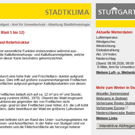
Aktuelle Wetterdaten
Blatt 1 bis 12)
Lufttemperatur:
Windgeschw.:
nd Reliefstruktur
Windrichtung:
Globalstrahlung:
eine wesentliche Funktion insbesondere während aus-
Akt. UV-Index:
ie Kaltluftentstehungs- und Kaltluftsammelgebiete, welche
, in dieser Karte besonders gekennzeichnet.
Niederschlag:
(Stand: 08.08.2026, 08:00 
S-Mitte, Amt für Umweltsc
Weitere Luft- u. Wetterd
 durch eine hohe Kalt- und Frischluftpro- duktion aufgrund
 aus. Dies trifft auf größere zusammenhängende Freiflächen
flächen aufgrund geringerer Kaltluftproduktion von diesen
Mehr zum Wetter in Stu
Aktueller Sonnenstand
 Freiflächen beläuft sich auf ca. 12 m³ pro m² und Stunde,
igung zunimmt (KING, 1973). Obwohl der Wald insgesamt
Webcams in Stuttgart
duktionsrate gegenüber der von Freiflächen nicht
Vorhersage Region Stuttga
ngs- grad ist über Freiflächen zwar höher, d.h. die Luft kühlt
Vorhersage Europa
dern, dafür beeinflusst der Wald ein größeres Luftvolumen
Niederschlagsradar Bade
Weitere Links
iete befindet sich am Rand des Unter- suchungsgebietes mit
en- und Ackerflächen. In der Nähe von Stuttgart sind vor
westheim und die Filderhochfläche als hervorge-hobene