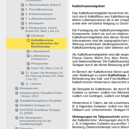
Luftsituation
4. Übersichtskarte (Karte-I)
Kaltluftsammelgebiet
5. Thermalkartierung
Das Kaltluftsammelgebiet bezeichnet e
6. Emissionskataster
sich durch Kaltluftfluss aus Kaltlufteinzu
7. Luftbelastungsindex
tiefere Lufttemperaturen als in der Umge
8. Klimakarten
sowie eine verstärkte Neigung zu Dunst-
9. Klimaanalyse- Karten
Die Festlegung der Kaltluftsammelgebiet
(Karte-XIII, Blatt 1 bis 12)
Komponente, indem sie sich an relativen 
Klimatope
Kaltluftsammelgebiete eine diesen Stru
Kaltluftbereiche,
Informationen sind der topographischen
Besonderheiten der
Wirkung verdichteter Siedlungsbereiche
Reliefstruktur
Kaltluftsammlung ganz oder teilweise auf
Luftaustausch
Als Kaltluftsammelgebiete sind alle einge
Luftbelastung,
Flüsse: Glems, Würm, Enz, Murr, Rems, 
Immissionen
und Siebenmühlental. Die Kaltluftsammlu
Piktogramme
Stuttgart durch die dichte Bebauung grö
Karte XIII, Blatt 1 bis 12
Im Bereich der Kaltluftströme führen 
10. Karten mit Hinweisen für
oder Waldriegel zu einem
Kaltluftstau
. 
die Planung (Karte-XIV, Blatt
Behinderung des Kalt- und Frischluftflu
1 bis 12)
Kaltluft können Hindernisse überströmt 
11. Literatur
Klimakalender
Als Beispiele für Kaltluftseen, die durc
Gebiete zu nennen: südlich von Winnend
Städtebauliche Klimafibel Online
südlich von Gerlingen, südlich von Mögl
- Version 2012
Stadtklimatologischer Rundblick
Hindernisse in Tälern, die mit zunehmend
Stadtklima Stuttgart 21
B. in folgenden Gebieten: östlich von Sin
Uhlbach und -Untertürkheim, Stuttgart-He
DVD-ROM Stadtklima Stuttgart
21 (2008)
Verengungen im Talquerschnitt
wirken
Der Klimawandel -
der Kaltluftströme. Verengungen durch 
Herausforderung für die
z. B. in folgenden Gebieten anzutreffen:
Stadtklimatologie
Musberg (Siebenmühlental) und in Münc
Solaratlas