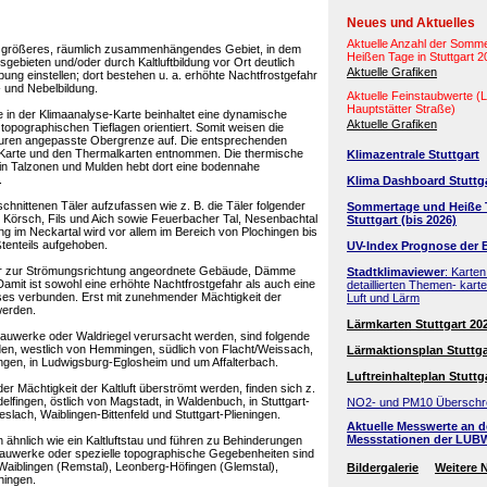
Neues und Aktuelles
Aktuelle Anzahl der Somm
in größeres, räumlich zusammenhängendes Gebiet, in dem
Heißen Tage in Stuttgart 
gsgebieten und/oder durch Kaltluftbildung vor Ort deutlich
Aktuelle Grafiken
bung einstellen; dort bestehen u. a. erhöhte Nachtfrostgefahr
 und Nebelbildung.
Aktuelle Feinstaubwerte 
Hauptstätter Straße)
e in der Klimaanalyse-Karte beinhaltet eine dynamische
Aktuelle Grafiken
topographischen Tieflagen orientiert. Somit weisen die
kturen angepasste Obergrenze auf. Die entsprechenden
 Karte und den Thermalkarten entnommen. Die thermische
Klimazentrale Stuttgart
 in Talzonen und Mulden hebt dort eine bodennahe
.
Klima Dashboard Stuttg
schnittenen Täler aufzufassen wie z. B. die Täler folgender
Sommertage und Heiße 
Körsch, Fils und Aich sowie Feuerbacher Tal, Nesenbachtal
Stuttgart (bis 2026)
ng im Neckartal wird vor allem im Bereich von Plochingen bis
ßtenteils aufgehoben.
UV-Index Prognose der 
quer zur Strömungsrichtung angeordnete Gebäude, Dämme
Stadtklimaviewer
: Karten
Damit ist sowohl eine erhöhte Nachtfrostgefahr als auch eine
detaillierten Themen- kart
sses verbunden. Erst mit zunehmender Mächtigkeit der
Luft und Lärm
werden.
Lärmkarten Stuttgart 20
h Bauwerke oder Waldriegel verursacht werden, sind folgende
en, westlich von Hemmingen, südlich von Flacht/Weissach,
Lärmaktionsplan Stuttga
ingen, in Ludwigsburg-Eglosheim und um Affalterbach.
Luftreinhalteplan Stuttg
er Mächtigkeit der Kaltluft überströmt werden, finden sich z.
delfingen, östlich von Magstadt, in Waldenbuch, in Stuttgart-
NO2- und PM10 Überschr
slach, Waiblingen-Bittenfeld und Stuttgart-Plieningen.
Aktuelle Messwerte an 
Messstationen der LUB
 ähnlich wie ein Kaltluftstau und führen zu Behinderungen
Bauwerke oder spezielle topographische Gegebenheiten sind
 Waiblingen (Remstal), Leonberg-Höfingen (Glemstal),
Bildergalerie
Weitere 
hingen.