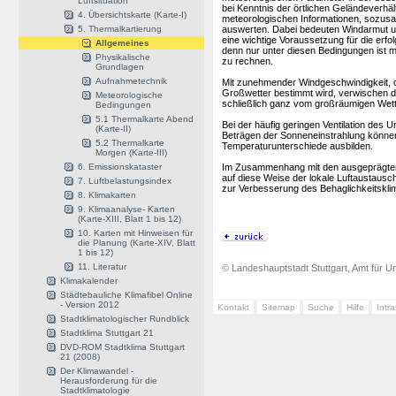
Luftsituation
bei Kenntnis der örtlichen Geländeverh
4. Übersichtskarte (Karte-I)
meteorologischen Informationen, sozusage
5. Thermalkartierung
auswerten. Dabei bedeuten Windarmut u
eine wichtige Voraussetzung für die er
Allgemeines
denn nur unter diesen Bedingungen ist m
Physikalische
zu rechnen.
Grundlagen
Aufnahmetechnik
Mit zunehmender Windgeschwindigkeit, 
Großwetter bestimmt wird, verwischen die
Meteorologische
schließlich ganz vom großräumigen Wet
Bedingungen
5.1 Thermalkarte Abend
Bei der häufig geringen Ventilation des U
(Karte-II)
Beträgen der Sonneneinstrahlung können
5.2 Thermalkarte
Temperaturunterschiede ausbilden.
Morgen (Karte-III)
6. Emissionskataster
Im Zusammenhang mit den ausgeprägten v
auf diese Weise der lokale Luftaustausc
7. Luftbelastungsindex
zur Verbesserung des Behaglichkeitsklim
8. Klimakarten
9. Klimaanalyse- Karten
(Karte-XIII, Blatt 1 bis 12)
10. Karten mit Hinweisen für
die Planung (Karte-XIV, Blatt
1 bis 12)
11. Literatur
© Landeshauptstadt Stuttgart, Amt für Um
Klimakalender
Städtebauliche Klimafibel Online
- Version 2012
Kontakt
Sitemap
Suche
Hilfe
Intr
Stadtklimatologischer Rundblick
Stadtklima Stuttgart 21
DVD-ROM Stadtklima Stuttgart
21 (2008)
Der Klimawandel -
Herausforderung für die
Stadtklimatologie