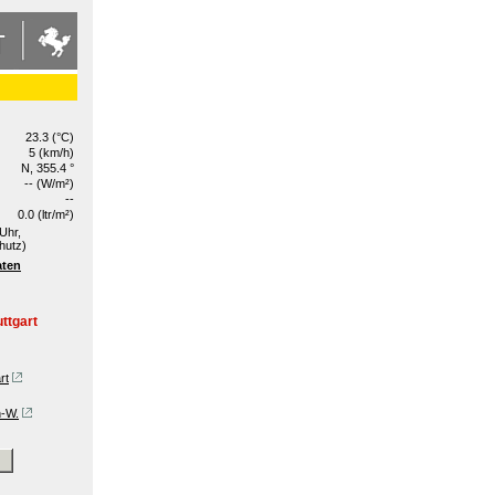
23.3 (°C)
5 (km/h)
N, 355.4 °
-- (W/m²)
--
0.0 (ltr/m²)
Uhr,
hutz)
aten
ttgart
rt
n-W.