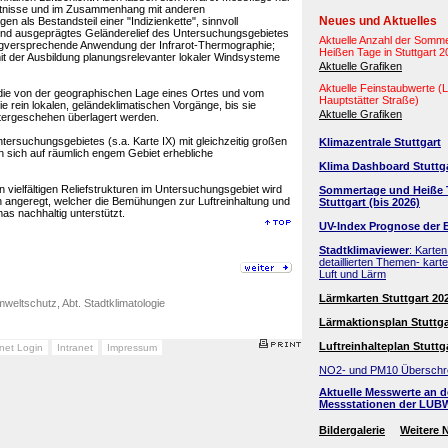
ältnisse und im Zusammenhang mit anderen
Neues und Aktuelles
n als Bestandsteil einer "Indizienkette", sinnvoll
nd ausgeprägtes Geländerelief des Untersuchungsgebietes
Aktuelle Anzahl der Somm
folgversprechende Anwendung der Infrarot-Thermographie;
Heißen Tage in Stuttgart 
it der Ausbildung planungsrelevanter lokaler Windsysteme
Aktuelle Grafiken
Aktuelle Feinstaubwerte 
die von der geographischen Lage eines Ortes und vom
Hauptstätter Straße)
 rein lokalen, geländeklimatischen Vorgänge, bis sie
Aktuelle Grafiken
tergeschehen überlagert werden.
ntersuchungsgebietes (s.a. Karte IX) mit gleichzeitig großen
Klimazentrale Stuttgart
 sich auf räumlich engem Gebiet erhebliche
Klima Dashboard Stuttg
ielfältigen Reliefstrukturen im Untersuchungsgebiet wird
Sommertage und Heiße 
h angeregt, welcher die Bemühungen zur Luftreinhaltung und
Stuttgart (bis 2026)
as nachhaltig unterstützt.
UV-Index Prognose der 
Stadtklimaviewer
: Karten
detaillierten Themen- kart
Luft und Lärm
Lärmkarten Stuttgart 20
weltschutz, Abt. Stadtklimatologie
Lärmaktionsplan Stuttga
Luftreinhalteplan Stuttg
anet Login
Intranet
Impressum
NO2- und PM10 Überschr
Aktuelle Messwerte an 
Messstationen der LUB
Bildergalerie
Weitere 