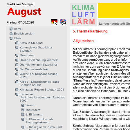
Freitag, 07.08.2026
Home
5. Thermalkartierung
English version
Klima
Allgemeines
Klima in Stuttgart
Kartenviewer Stadtklima
Mit der Infrarot-Thermographie erhält m
Stuttgart
Erdoberfläche. Es handelt sich dabei um
Messdaten
trotzdem beinahe gleichzeitig vorgeno
Auflösungsvermögen bzw. großer Informa
Online Berechnung Windfeld
erreichen wäre. Auch Temperaturmessfah
Grundlagen zum Stadtklima
nicht immer zum gewünschten Erfolg, wei
Der Wärmeinseleffekt
durch die Benutzung eines Kraftwagens u
entstehen. Aber auch die mit dem Messf
Woche der Klimaanpassung
Aussagekraft nicht in jeder Hinsicht unpr
2025
"Klima-Messflug" verwenden, da einzel
KlippS - Klimaplanungs- pass
Klima als vielschichtigem Problem verm
Stuttgart (2015)
allem nicht identisch mit den örtlichen 
Klimaatlas Region Stuttgart 2008
auf eine einheitliche Höhe von 2 m über
Klimaatlas
Nachbarschaftsverband Stuttgart
Durch die Infrarot-Thermographie ist di
1992
Momentaufnahmen der Temperaturverteil
Unterschiede von Temperaturstrukturen 
Vorwort
Impressum
Das Ziel der Auswertung ist dabei, mit 
1. Einleitung
lokale Luftaustauschprozesse zu erhalten
Ausbildung lokaler Windsysteme eine wic
2. Klima und Luft als
Planungsfaktoren
Solche Schlussfolgerungen erfordern je
3. Die regionale Klima- und
meteorologischen Parameter in der boden