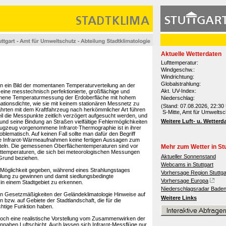
Aktuelle Wetterdaten
Lufttemperatur:
Windgeschw.:
Windrichtung:
Globalstrahlung:
an ein Bild der momentanen Temperaturverteilung an der
Akt. UV-Index:
 eine messtechnisch perfektionierte, großflächige und
mmene Temperaturmessung der Erdoberfläche mit hohem
Niederschlag:
tionsdichte, wie sie mit keinem stationären Messnetz zu
(Stand: 07.08.2026, 22:30 
rten mit dem Kraftfahrzeug nach herkömmlicher Art führen
S-Mitte, Amt für Umweltsc
l die Messpunkte zeitlich verzögert aufgesucht werden, und
Weitere Luft- u. Wetterd
nd seine Bindung an Straßen vielfältige Fehlermöglichkeiten
lugzeug vorgenommene Infrarot-Thermographie ist in ihrer
oblematisch. Auf keinen Fall sollte man dafür den Begriff
ne Infrarot-Wärmeaufnahmen keine fertigen Aussagen zum
itteln. Die gemessenen Oberflächentemperaturen sind vor
Mehr zum Wetter in Stu
Lufttemperaturen, die sich bei meteorologischen Messungen
Aktueller Sonnenstand
 Grund beziehen.
Webcams in Stuttgart
e Möglichkeit gegeben, während eines Strahlungstages
Vorhersage Region Stuttga
ung zu gewinnen und damit siedlungsbedingte
Vorhersage Europa
in einem Stadtgebiet zu erkennen.
Niederschlagsradar Bade
den Gesetzmäßigkeiten der Geländeklimatologie Hinweise auf
Weitere Links
 bzw. auf Gebiete der Stadtlandschaft, die für die
htige Funktion haben.
doch eine realistische Vorstellung vom Zusammenwirken der
nahen Luftschicht. Auch lassen sich Infrarot-Messflüge nur