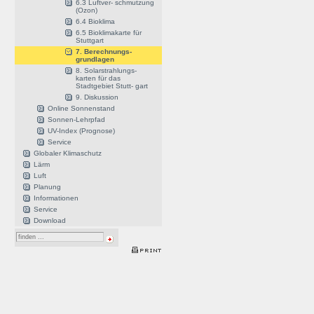
6.3 Luftver- schmutzung
(Ozon)
6.4 Bioklima
6.5 Bioklimakarte für
Stuttgart
7. Berechnungs-
grundlagen
8. Solarstrahlungs-
karten für das
Stadtgebiet Stutt- gart
9. Diskussion
Online Sonnenstand
Sonnen-Lehrpfad
UV-Index (Prognose)
Service
Globaler Klimaschutz
Lärm
Luft
Planung
Informationen
Service
Download