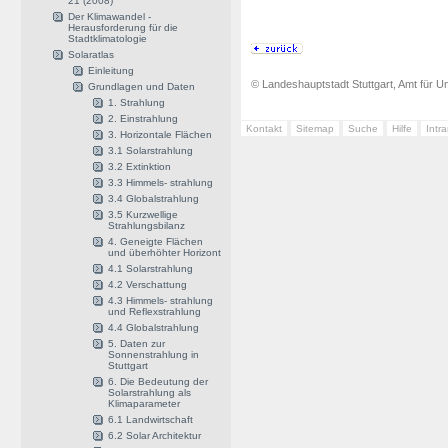
21 (2008)
Der Klimawandel -
Herausforderung für die
Stadtklimatologie
Solaratlas
Einleitung
© Landeshauptstadt Stuttgart, Amt für Um
Grundlagen und Daten
1. Strahlung
2. Einstrahlung
Kontakt
Sitemap
Suche
Hilfe
Intr
3. Horizontale Flächen
3.1 Solarstrahlung
3.2 Extinktion
3.3 Himmels- strahlung
3.4 Globalstrahlung
3.5 Kurzwellige
Strahlungsbilanz
4. Geneigte Flächen
und überhöhter Horizont
4.1 Solarstrahlung
4.2 Verschattung
4.3 Himmels- strahlung
und Reflexstrahlung
4.4 Globalstrahlung
5. Daten zur
Sonnenstrahlung in
Stuttgart
6. Die Bedeutung der
Solarstrahlung als
Klimaparameter
6.1 Landwirtschaft
6.2 Solar Architektur