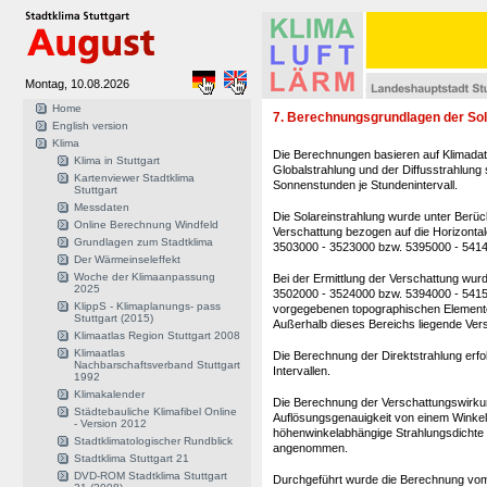
Montag, 10.08.2026
Home
7. Berechnungsgrundlagen der Sol
English version
Klima
Die Berechnungen basieren auf Klimadat
Klima in Stuttgart
Globalstrahlung und der Diffusstrahlung
Kartenviewer Stadtklima
Sonnenstunden je Stundenintervall.
Stuttgart
Messdaten
Die Solareinstrahlung wurde unter Berüc
Online Berechnung Windfeld
Verschattung bezogen auf die Horizonta
Grundlagen zum Stadtklima
3503000 - 3523000 bzw. 5395000 - 5414
Der Wärmeinseleffekt
Woche der Klimaanpassung
Bei der Ermittlung der Verschattung wur
2025
3502000 - 3524000 bzw. 5394000 - 5415
KlippS - Klimaplanungs- pass
vorgegebenen topographischen Element
Stuttgart (2015)
Außerhalb dieses Bereichs liegende Vers
Klimaatlas Region Stuttgart 2008
Klimaatlas
Die Berechnung der Direktstrahlung erfol
Nachbarschaftsverband Stuttgart
Intervallen.
1992
Klimakalender
Die Berechnung der Verschattungswirkung
Städtebauliche Klimafibel Online
Auflösungsgenauigkeit von einem Winkel
- Version 2012
höhenwinkelabhängige Strahlungsdichte
Stadtklimatologischer Rundblick
angenommen.
Stadtklima Stuttgart 21
DVD-ROM Stadtklima Stuttgart
Durchgeführt wurde die Berechnung vom 