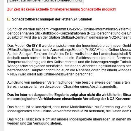
Zur Zeit ist keine aktuelle Onlineberechnung Schadstoffe möglich!
Schadstoffberechnungen der letzten 24 Stunden
Stündlich werden mit dem Programm
On-ISY-S
(
On
line-
I
nformations-
SY
stem-
der bodennahen Stickstoffdioxid-Konzentrationen (NO2) berechnet und die Erge
Zusätzlich wird die an der Station Stuttgart-Zentrum gemessene NO2-Konzentr
Das Modell
On-ISY-S
wurde entwickelt von der Ingenieurbüro Lohmeyer Gmb
(
MI
kro
S
kaliges
K
lima- und
A
usbreitungs
M
odell) (MISKAM) und Online-Messwe
Station Stuttgart-Zentrum des Amtes für Umweltschutz der Landeshauptstadt 
deshalb auch noch nicht in das Modell ein. Stattdessen basieren die Berech
Temperaturabhängigkeit des Kaltstartanteils und die fahrzeugerzeugte Turbule
Windgeschwindigkeiten verstärkt auftretenden Windrichtungsfluktuationen bes
herrschenden Hauptwindrichtung auch die Nebensektoren mit einem windgesch
> NO2) wird direkt aus Online-Messwerten berechnet.
Auf Grund von mehreren Vereinfachungen wie beispielsweise den typisierten
Berechnungsverfahren derzeit den Charakter eines Abschätzmodells.
Das im Internet dargestellte Ergebnis zeigt also nicht die wirkliche Ist-Sit
meteorologischen Verhältnissen einstellende Verteilung der NO2-Konzentr
Das Modell ist so konzipiert, dass neue Modellansätze zur Berechnung von Stu
Modellgebietes eine Online-Verkehrsmessstelle zu betreiben, die Daten dem 
Das Modell lässt sich leicht auf andere Modellgebiete übertragen, in denen
werden und zur Verfügung stehen.