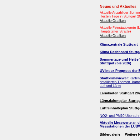
Neues und Aktuelles
Aktuelle Anzahl der Somm
Heißen Tage in Stuttgart 
Aktuelle Grafiken
Aktuelle Feinstaubwerte 
Hauptstätter Straße)
Aktuelle Grafiken
Klimazentrale Stuttgart
Klima Dashboard Stuttg
Sommertage und Heiße 
Stuttgart (bis 2026)
UV-Index Prognose der 
Stadtklimaviewer
: Karten
detaillierten Themen- kart
Luft und Lärm
Lärmkarten Stuttgart 20
Lärmaktionsplan Stuttga
Luftreinhalteplan Stuttg
NO2- und PM10 Überschr
Aktuelle Messwerte an 
Messstationen der LUB
Bildergalerie
Weitere 