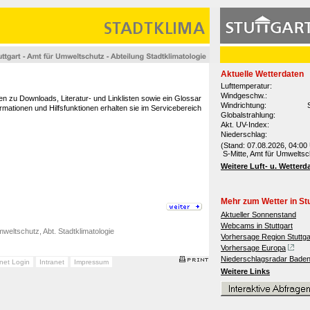
Aktuelle Wetterdaten
Lufttemperatur:
Windgeschw.:
en zu Downloads, Literatur- und Linklisten sowie ein Glossar
Windrichtung:
rmationen und Hilfsfunktionen erhalten sie im Servicebereich
Globalstrahlung:
Akt. UV-Index:
Niederschlag:
(Stand: 07.08.2026, 04:00 
S-Mitte, Amt für Umweltsc
Weitere Luft- u. Wetterd
Mehr zum Wetter in Stu
Aktueller Sonnenstand
Webcams in Stuttgart
weltschutz, Abt. Stadtklimatologie
Vorhersage Region Stuttga
Vorhersage Europa
Niederschlagsradar Bade
anet Login
Intranet
Impressum
Weitere Links