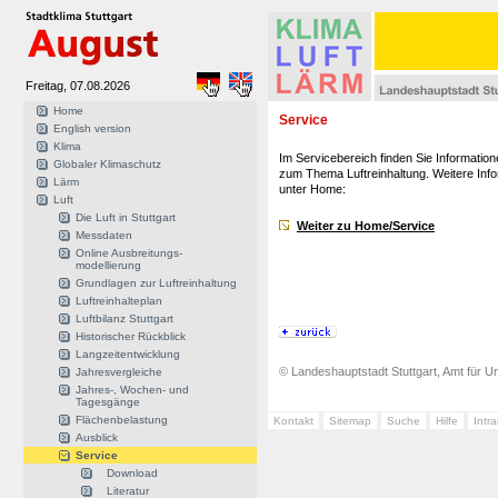
Freitag, 07.08.2026
Home
Service
English version
Klima
Im Servicebereich finden Sie Information
Globaler Klimaschutz
zum Thema Luftreinhaltung. Weitere Info
Lärm
unter Home:
Luft
Die Luft in Stuttgart
Weiter zu Home/Service
Messdaten
Online Ausbreitungs-
modellierung
Grundlagen zur Luftreinhaltung
Luftreinhalteplan
Luftbilanz Stuttgart
Historischer Rückblick
Langzeitentwicklung
© Landeshauptstadt Stuttgart, Amt für Um
Jahresvergleiche
Jahres-, Wochen- und
Tagesgänge
Flächenbelastung
Kontakt
Sitemap
Suche
Hilfe
Intr
Ausblick
Service
Download
Literatur