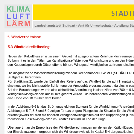
5. Windverhältnisse
5.3 Windfeld reliefbedingt
Neben den Kaltluftflüssen ist in einem Gebiet mit ausgeprägtem Relief die kleinräum
So kommt es in den Tälern zu Kanalisationseffekten der Windrichtung und an den Hüge
den Kuppenlagen durch Düseneffekte höhere Windgeschwindigkeiten auftreten, sind im 
Die diagnostische Windfeldmodellierung mit dem Rechenmodell DIWIMO (SCHÄDLER 1996
Stuttgart zu berechnen.
Für Stadtklima 21 wurde der Einfluß des Reliefs auf das Windfeld für die acht Hauptw
eine neutrale bis leicht stabile Schichtung der Atmosphäre vorausgesetzt, da dies in etwa
Bei den Berechnungen wurde eine einheitliche Anströmung in einer Höhe von 700 m ü
Windgeschwindigkeit dort auf 10 m/s gesetzt wurde. Die berechneten Windrichtungen u
eine Höhe von 10 m über dem Boden.
In der Abbildung 5-6 ist das Strömungsfeld von Stuttgart für die Windrichtung (Anströmr
Abbildungen 5-7, 5-8 und 5-9 zeigen für das engere Plangebiet die Situation für die W
erkennt jeweils deutlich die höheren Windgeschwindigkeiten auf den Kuppenlagen (Uhla
reduzierten Geschwindigkeiten im Stadtkessel und im Lee der Hügel.
Überlagert man die Ergebnisse der Windfeldberechnungen mit denen der Kaltluftflüsse, 
der Einzelsituationen, ergeben sich die Windrosen wie sie in Kapitel 5-4 dargestellt sind.