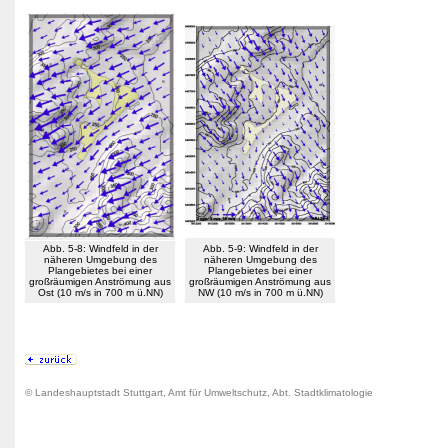
Abb. 5-8: Windfeld in der
Abb. 5-9: Windfeld in der
näheren Umgebung des
näheren Umgebung des
Plangebietes bei einer
Plangebietes bei einer
großräumigen Anströmung aus
großräumigen Anströmung aus
Ost (10 m/s in 700 m ü.NN)
NW (10 m/s in 700 m ü.NN)
© Landeshauptstadt Stuttgart, Amt für Umweltschutz, Abt. Stadtklimatologie