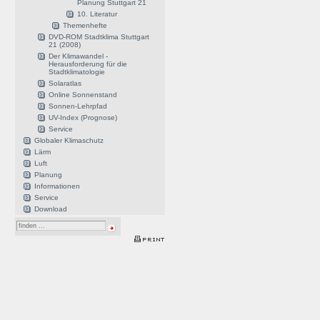
Planung Stuttgart 21
10. Literatur
Themenhefte
DVD-ROM Stadtklima Stuttgart
21 (2008)
Der Klimawandel -
Herausforderung für die
Stadtklimatologie
Solaratlas
Online Sonnenstand
Sonnen-Lehrpfad
UV-Index (Prognose)
Service
Globaler Klimaschutz
Lärm
Luft
Planung
Informationen
Service
Download