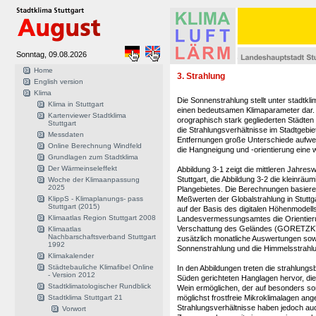
Sonntag, 09.08.2026
Home
3. Strahlung
English version
Klima
Die Sonnenstrahlung stellt unter stadtk
Klima in Stuttgart
einen bedeutsamen Klimaparameter dar. D
Kartenviewer Stadtklima
orographisch stark gegliederten Städten 
Stuttgart
die Strahlungsverhältnisse im Stadtgebiet
Messdaten
Entfernungen große Unterschiede aufwe
Online Berechnung Windfeld
die Hangneigung und -orientierung eine w
Grundlagen zum Stadtklima
Der Wärmeinseleffekt
Abbildung 3-1 zeigt die mittleren Jahresw
Stuttgart, die Abbildung 3-2 die kleinräu
Woche der Klimaanpassung
2025
Plangebietes. Die Berechnungen basiere
KlippS - Klimaplanungs- pass
Meßwerten der Globalstrahlung in Stuttg
Stuttgart (2015)
auf der Basis des digitalen Höhenmodell
Klimaatlas Region Stuttgart 2008
Landesvermessungsamtes die Orientier
Verschattung des Geländes (GORETZKY
Klimaatlas
Nachbarschaftsverband Stuttgart
zusätzlich monatliche Auswertungen sowoh
1992
Sonnenstrahlung und die Himmelsstrahlu
Klimakalender
Städtebauliche Klimafibel Online
In den Abbildungen treten die strahlungs
- Version 2012
Süden gerichteten Hanglagen hervor, die
Stadtklimatologischer Rundblick
Wein ermöglichen, der auf besonders s
Stadtklima Stuttgart 21
möglichst frostfreie Mikroklimalagen ange
Strahlungsverhältnisse haben jedoch a
Vorwort