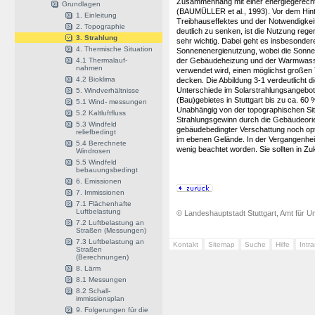
Zusammenhang mit einer energiegerecht
Grundlagen
(BAUMÜLLER et al., 1993). Vor dem Hint
1. Einleitung
Treibhauseffektes und der Notwendigkei
2. Topographie
deutlich zu senken, ist die Nutzung rege
3. Strahlung
sehr wichtig. Dabei geht es insbesonder
4. Thermische Situation
Sonnenenergienutzung, wobei die Sonn
4.1 Thermalauf-
der Gebäudeheizung und der Warmwasse
nahmen
verwendet wird, einen möglichst großen
4.2 Bioklima
decken. Die Abbildung 3-1 verdeutlicht d
Unterschiede im Solarstrahlungsangebot
5. Windverhältnisse
(Bau)gebietes in Stuttgart bis zu ca. 60 
5.1 Wind- messungen
Unabhängig von der topographischen Sit
5.2 Kaltluftfluss
Strahlungsgewinn durch die Gebäudeori
5.3 Windfeld
gebäudebedingter Verschattung noch opt
reliefbedingt
im ebenen Gelände. In der Vergangenheit
5.4 Berechnete
wenig beachtet worden. Sie sollten in Zu
Windrosen
5.5 Windfeld
bebauungsbedingt
6. Emissionen
7. Immissionen
7.1 Flächenhafte
Luftbelastung
© Landeshauptstadt Stuttgart, Amt für Um
7.2 Luftbelastung an
Straßen (Messungen)
7.3 Luftbelastung an
Kontakt
Sitemap
Suche
Hilfe
Intr
Straßen
(Berechnungen)
8. Lärm
8.1 Messungen
8.2 Schall-
immissionsplan
9. Folgerungen für die