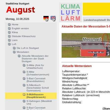
Montag, 10.08.2026
Home
Aktuelle Daten der Messstation S
English version
Klima
Globaler Klimaschutz
Lärm
Luft
Die Luft in Stuttgart
Messdaten
Aktuelle Messdaten der
Stationen der Stadt
Stuttgart
S-Mitte (Amt für
Aktuelle Wetterdaten
Umweltschutz)
Lufttemperatur:
S-Mitte
(Schwabenzentrum)
Taupunkttemperatur:*
Windgeschwindigkeit:
S-Bad Cannstatt
(Branddirektion)
Windrichtung:
Absolute Luftfeuchte:**
S-Sillenbuch
(Geschwister Scholl
Relative Luftfeuchte:
Gymnasium)
Absoluter Luftdruck: (in 223 m Messhö
S-Mühlhausen
Relativer Luftdruck: (errechnet)
(Hauptklärwerk)
Niederschlag:
S-Vaihingen (Messfeld
Globalstrahlung:
Uni)
S-Bad Cannstatt
(Stan