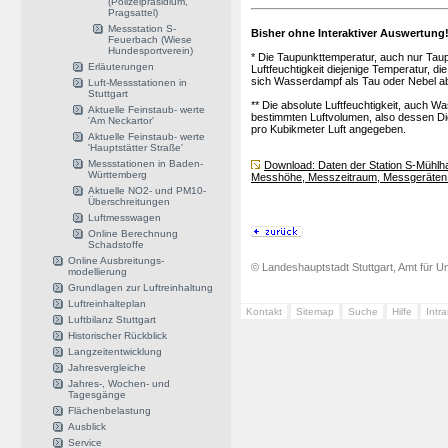
(Polizeipräsidium,
Pragsattel)
Messstation S-
Bisher ohne Interaktiver Auswertung
Feuerbach (Wiese
Hundesportverein)
* Die Taupunkttemperatur, auch nur Taupu
Erläuterungen
Luftfeuchtigkeit diejenige Temperatur, d
sich Wasserdampf als Tau oder Nebel a
Luft-Messstationen in
Stuttgart
** Die absolute Luftfeuchtigkeit, auch 
Aktuelle Feinstaub- werte
bestimmten Luftvolumen, also dessen Dic
'Am Neckartor'
pro Kubikmeter Luft angegeben.
Aktuelle Feinstaub- werte
'Hauptstätter Straße'
Messstationen in Baden-
Download: Daten der Station S-Mühlha
Württemberg
Messhöhe, Messzeitraum, Messgeräten 
Aktuelle NO2- und PM10-
Überschreitungen
Luftmesswagen
Online Berechnung
Schadstoffe
Online Ausbreitungs-
© Landeshauptstadt Stuttgart, Amt für Um
modellierung
Grundlagen zur Luftreinhaltung
Luftreinhalteplan
Kontakt
Sitemap
Suche
Hilfe
Intr
Luftbilanz Stuttgart
Historischer Rückblick
Langzeitentwicklung
Jahresvergleiche
Jahres-, Wochen- und
Tagesgänge
Flächenbelastung
Ausblick
Service