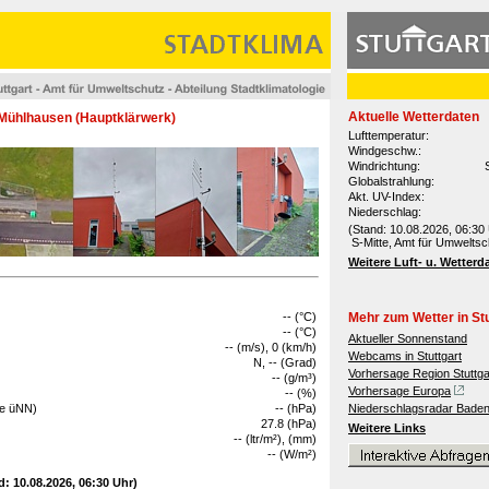
Aktuelle Wetterdaten
-Mühlhausen (Hauptklärwerk)
Lufttemperatur:
Windgeschw.:
Windrichtung:
Globalstrahlung:
Akt. UV-Index:
Niederschlag:
(Stand: 10.08.2026, 06:30 
S-Mitte, Amt für Umweltsc
Weitere Luft- u. Wetterd
-- (°C)
Mehr zum Wetter in Stu
-- (°C)
Aktueller Sonnenstand
-- (m/s), 0 (km/h)
Webcams in Stuttgart
N, -- (Grad)
Vorhersage Region Stuttga
-- (g/m³)
Vorhersage Europa
-- (%)
he üNN)
-- (hPa)
Niederschlagsradar Bade
27.8 (hPa)
Weitere Links
-- (ltr/m²), (mm)
-- (W/m²)
d: 10.08.2026, 06:30 Uhr)