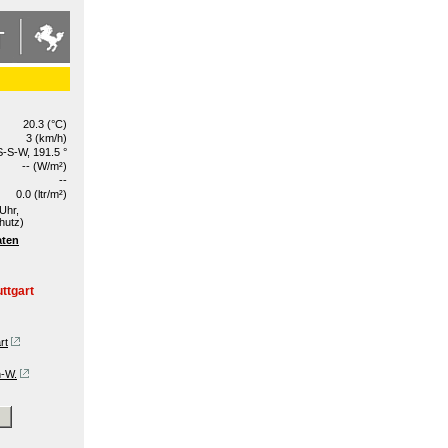
20.3 (°C)
3 (km/h)
S-S-W, 191.5 °
-- (W/m²)
--
0.0 (ltr/m²)
Uhr,
hutz)
aten
ttgart
rt
n-W.