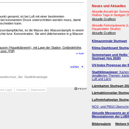
Neues und Aktuelles
!
Aktuelle Anzahl der Somm
Heißen Tage in Stuttgart 
nkt genannt, ist bei Luft mit einer bestimmten
Aktuelle Grafiken
ie bei konstantem Druck unterschritten werden muss, damit
bscheiden kann.
Aktuelle Feinstaubwerte 
Hauptstätter Straße)
Wasserdampfdichte, ist die Masse des Wasserdampfs in einem
Aktuelle Grafiken
hte bzw. Konzentration. Sie wird üblicherweise in g Wasser
Klimazentrale Stuttgart
usen (Hauptklärwerk), mit Lage der Station, Geländehöhe,
Klima Dashboard Stuttg
usw. (Pdf)
Sommertage und Heiße 
Stuttgart (bis 2026)
UV-Index Prognose der 
Stadtklimaviewer
: Karten
detaillierten Themen- kart
weltschutz, Abt. Stadtklimatologie
Luft und Lärm
Lärmkarten Stuttgart 20
anet Login
Intranet
Impressum
Lärmaktionsplan Stuttga
Luftreinhalteplan Stuttg
NO2- und PM10 Überschr
Aktuelle Messwerte an 
Messstationen der LUB
Bildergalerie
Weitere 