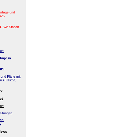
ertage und
2026
(LUBW-Station
art
Tage in
BfS
 und Pläne mit
en zu Klima,
22
rt
art
eitungen
den
W
News