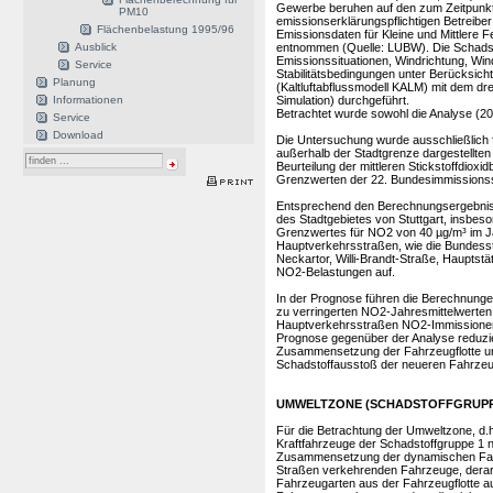
Gewerbe beruhen auf den zum Zeitpunkt
PM10
emissionserklärungspflichtigen Betreiber
Flächenbelastung 1995/96
Emissionsdaten für Kleine und Mittlere
Ausblick
entnommen (Quelle: LUBW). Die Schadst
Emissionssituationen, Windrichtung, Wi
Service
Stabilitätsbedingungen unter Berücksicht
Planung
(Kaltluftabflussmodell KALM) mit dem d
Informationen
Simulation) durchgeführt.
Betrachtet wurde sowohl die Analyse (20
Service
Download
Die Untersuchung wurde ausschließlich f
außerhalb der Stadtgrenze dargestellte
Beurteilung der mittleren Stickstoffdioxi
Grenzwerten der 22. Bundesimmissionss
Entsprechend den Berechnungsergebniss
des Stadtgebietes von Stuttgart, insbes
Grenzwertes für NO2 von 40 µg/m³ im Ja
Hauptverkehrsstraßen, wie die Bundesst
Neckartor, Willi-Brandt-Straße, Hauptstä
NO2-Belastungen auf.
In der Prognose führen die Berechnunge
zu verringerten NO2-Jahresmittelwerten.
Hauptverkehrsstraßen NO2-Immissionen ü
Prognose gegenüber der Analyse reduzie
Zusammensetzung der Fahrzeugflotte un
Schadstoffausstoß der neueren Fahrzeu
UMWELTZONE (SCHADSTOFFGRUPPE
Für die Betrachtung der Umweltzone, d.h.
Kraftfahrzeuge der Schadstoffgruppe 1
Zusammensetzung der dynamischen Fahr
Straßen verkehrenden Fahrzeuge, derart
Fahrzeugarten aus der Fahrzeugflotte a