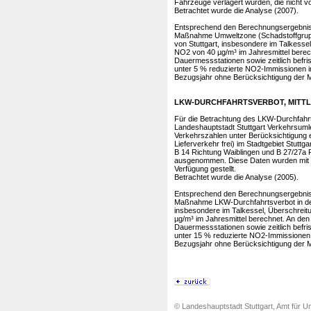
Fahrzeuge verlagert wurden, die nicht v
Betrachtet wurde die Analyse (2007).
Entsprechend den Berechnungsergebniss
Maßnahme Umweltzone (Schadstoffgruppe
von Stuttgart, insbesondere im Talkesse
NO2 von 40 µg/m³ im Jahresmittel berech
Dauermessstationen sowie zeitlich bef
unter 5 % reduzierte NO2-Immissionen i
Bezugsjahr ohne Berücksichtigung der M
LKW-DURCHFAHRTSVERBOT, MITTL
Für die Betrachtung des LKW-Durchfahr
Landeshauptstadt Stuttgart Verkehrsumle
Verkehrszahlen unter Berücksichtigung 
Lieferverkehr frei) im Stadtgebiet Stuttg
B 14 Richtung Waiblingen und B 27/27a
ausgenommen. Diese Daten wurden mit 
Verfügung gestellt.
Betrachtet wurde die Analyse (2005).
Entsprechend den Berechnungsergebniss
Maßnahme LKW-Durchfahrtsverbot in den 
insbesondere im Talkessel, Überschreit
µg/m³ im Jahresmittel berechnet. An den
Dauermessstationen sowie zeitlich bef
unter 15 % reduzierte NO2-Immissionen 
Bezugsjahr ohne Berücksichtigung der M
© Landeshauptstadt Stuttgart, Amt für Um