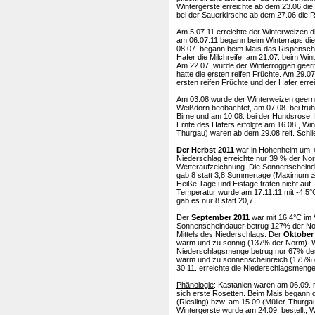
Wintergerste erreichte ab dem 23.06 die
bei der Sauerkirsche ab dem 27.06 die R
Am 5.07.11 erreichte der Winterweizen die
am 06.07.11 begann beim Winterraps die 
08.07. begann beim Mais das Rispenschi
Hafer die Milchreife, am 21.07. beim Win
Am 22.07. wurde der Winterroggen geernt
hatte die ersten reifen Früchte. Am 29.07
ersten reifen Früchte und der Hafer errei
Am 03.08.wurde der Winterweizen geernt
Weißdorn beobachtet, am 07.08. bei früh
Birne und am 10.08. bei der Hundsrose. 
Ernte des Hafers erfolgte am 16.08., Win
Thurgau) waren ab dem 29.08 reif. Schli
Der Herbst 2011
war in Hohenheim um +1
Niederschlag erreichte nur 39 % der Nor
Wetteraufzeichnung. Die Sonnenscheind
gab 8 statt 3,8 Sommertage (Maximum ≥ 
Heiße Tage und Eistage traten nicht auf.
Temperatur wurde am 17.11.11 mit -4,5°
gab es nur 8 statt 20,7.
Der
September 2011
war mit 16,4°C im 
Sonnenscheindauer betrug 127% der Nor
Mittels des Niederschlags. Der
Oktober
warm und zu sonnig (137% der Norm). W
Niederschlagsmenge betrug nur 67% des 
warm und zu sonnenscheinreich (175% de
30.11. erreichte die Niederschlagsmenge
Phänologie
: Kastanien waren am 06.09. r
sich erste Rosetten. Beim Mais begann 
(Riesling) bzw. am 15.09 (Müller-Thurgau)
Wintergerste wurde am 24.09. bestellt,