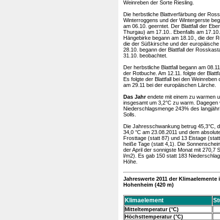
Weinreben der Sorte Riesling.
Die herbstliche Blattverfärbung der Ros
Winterroggens und der Wintergerste be
am 06.10. geerntet. Der Blattfall der E
Thurgau) am 17.10.. Ebenfalls am 17.10. 
Hängebirke begann am 18.10., die der Ro
die der Süßkirsche und der europäische 
28.10. begann der Blattfall der Rosskas
31.10. beobachtet.
Der herbstliche Blattfall begann am 08.1
der Rotbuche. Am 12.11. folgte der Blatt
Es folgte der Blattfall bei den Weinreben
am 29.11 bei der europäischen Lärche.
Das Jahr
endete mit einem zu warmen 
insgesamt um 3,2°C zu warm. Dagegen wa
Niederschlagsmenge 243% des langjähri
Solls.
Die Jahresschwankung betrug 45,3°C, d
34,0 °C am 23.08.2011 und dem absolut
Frosttage (statt 87) und 13 Eistage (sta
heiße Tage (statt 4,1). Die Sonnensche
der April der sonnigste Monat mit 270,7
l/m2). Es gab 150 statt 183 Niederschla
Höhe.
Jahreswerte 2011 der Klimaelemente i
Hohenheim (420 m)
Klimaelement
St
Mitteltemperatur (°C)
Höchsttemperatur (°C)