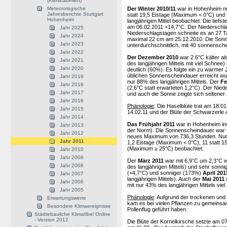
(Klimatabellen)
Der Winter 2010/11
war in Hohenheim nur
Meteorologische
Jahresberichte Stuttgart
statt 19,5 Eistage (Maximum < 0°C) un
Hohenheim
langjährigen Mittel beobachtet. Die tief
am 06.02.2011 +14,7°C. Der Niederschl
Jahr 2025
Niederschlagstagen schneite es an 27 T
Jahr 2024
maximal 22 cm am 25.12.2010. Die Sonne
Jahr 2023
unterdurchschnittlich, mit 40 sonnensch
Jahr 2022
Der Dezember 2010
war 2.6°C kälter al
Jahr 2021
des langjährigen Mittels mit viel Schnee
Jahr 2020
deutlich (60%). Es folgte ein zu warmer
üblichen Sonnenscheindauer erreicht wu
Jahr 2019
nur 88% des langjährigen Mittels. Der
Fe
Jahr 2018
(2,6°C statt erwarteten 1,2°C). Der Nied
Jahr 2017
und auch die Sonne zeigte sich seltener
Jahr 2016
Phänologie
: Die Haselblüte trat am 18.0
Jahr 2015
14.02.11 und der Blüte der Schwarzerle 
Jahr 2014
Das Frühjahr 2011
war in Hohenheim in
Jahr 2013
der Norm). Die Sonnenscheindauer war üb
Jahr 2012
neues Maximum von 736,3 Stunden. Nur a
Jahr 2011
1,2 Eistage (Maximum < 0°C), 11 statt 1
(Maximum ≥ 25°C) beobachtet.
Jahr 2010
Jahr 2009
Der
März 2011
war mit 6,9°C um 2,3°C wä
Jahr 2008
des langjährigen Mittels) und sehr sonni
(+4,7°C) und sonniger (173%)
April 201
Jahr 2007
langjährigen Mittels). Auch der
Mai 2011
Jahr 2006
mit nur 43% des langjährigen Mittels vie
Jahr 2005
Phänologie
: Aufgrund der trockenen und 
Erwartungswerte
kam es bei vielen Pflanzen zu gemeinsa
Besondere Klimaereignisse
Pollenflug geführt haben.
Städtebauliche Klimafibel Online
- Version 2012
Die Blüte der Kornelkirsche setzte am 07