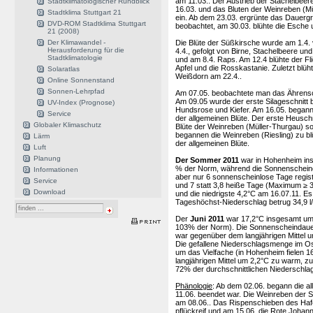
am 11.03.. Der Austrieb der Stachelbeer
Stadtklimatologischer Rundblick
16.03. und das Bluten der Weinreben (Mü
Stadtklima Stuttgart 21
ein. Ab dem 23.03. ergrünte das Dauerg
DVD-ROM Stadtklima Stuttgart
beobachtet, am 30.03. blühte die Esche 
21 (2008)
Die Blüte der Süßkirsche wurde am 1.4.
Der Klimawandel -
Herausforderung für die
4.4., gefolgt von Birne, Stachelbeere u
Stadtklimatologie
und am 8.4. Raps. Am 12.4 blühte der Fli
Apfel und die Rosskastanie. Zuletzt blü
Solaratlas
Weißdorn am 22.4..
Online Sonnenstand
Sonnen-Lehrpfad
Am 07.05. beobachtete man das Ährensc
Am 09.05 wurde der erste Silageschnitt 
UV-Index (Prognose)
Hundsrose und Kiefer. Am 16.05. begann 
Service
der allgemeinen Blüte. Der erste Heusch
Globaler Klimaschutz
Blüte der Weinreben (Müller-Thurgau) s
begannen die Weinreben (Riesling) zu bl
Lärm
der allgemeinen Blüte.
Luft
Planung
Der Sommer 2011
war in Hohenheim ins
% der Norm, während die Sonnenscheinda
Informationen
aber nur 6 sonnenscheinlose Tage regis
Service
und 7 statt 3,8 heiße Tage (Maximum ≥ 
Download
und die niedrigste 4,2°C am 16.07.11. E
Tageshöchst-Niederschlag betrug 34,9 l
Der
Juni 2011
war 17,2°C insgesamt um 
103% der Norm). Die Sonnenscheindauer 
war gegenüber dem langjährigen Mittel
Die gefallene Niederschlagsmenge im Ost
um das Vielfache (in Hohenheim fielen 
langjährigen Mittel um 2,2°C zu warm, 
72% der durchschnittlichen Niederschla
Phänologie
: Ab dem 02.06. begann die al
11.06. beendet war. Die Weinreben der S
am 08.06.. Das Rispenschieben des Haf
pflückreif und am 15.06. die Rote Joha