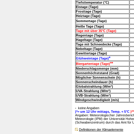
Tiefsttemperatur (°C)
Eistage (Tage)
Frosttage (Tage)
Heiztage (Tage)
Sommertage (Tage)
Heiße Tage (Tage)
Tage mit über 35°C (Tage)
Regentage (Tage)
Hageltage (Tage)
Tage mit Schneedecke (Tage)
Nebeltage (Tage)
Gewittertage (Tage)
*
Glühweintage (Tage)
**
Biergartentage (Tage)
Niederschlagsmenge (mm)
Sonnenhöchststand (Grad)
Möglicher Sonnenschein (h)
Sonnenscheindauer (h)
Globalstrahlung (W/m²)
UVA-Strahlung (W/m²)
UVB-Strahlung (W/m²)
Windgeschwindigkeit (m/s)
-
keine Angaben
)*= um 12 Uhr mittags, Temp. < 5°C
)*
Angaben: Meteorologischer Jahresbericht
Meteorologie (IPM) der Universität Hohe
(Schwabenzentrum) durch das Amt für Um
Definitionen der Klimaelemente