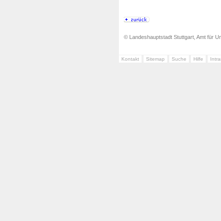
© Landeshauptstadt Stuttgart, Amt für Um
Kontakt
Sitemap
Suche
Hilfe
Intr