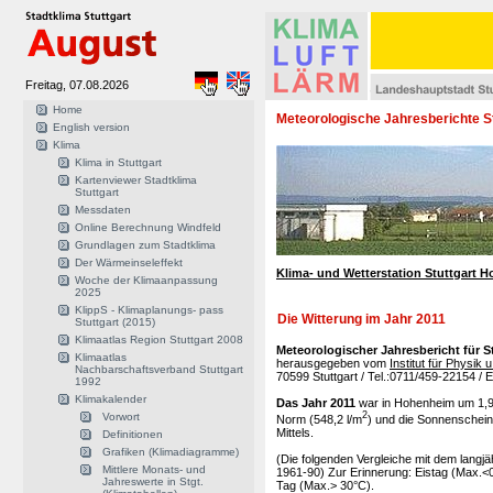
Freitag, 07.08.2026
Home
Meteorologische Jahresberichte S
English version
Klima
Klima in Stuttgart
Kartenviewer Stadtklima
Stuttgart
Messdaten
Online Berechnung Windfeld
Grundlagen zum Stadtklima
Der Wärmeinseleffekt
Klima- und Wetterstation Stuttgart 
Woche der Klimaanpassung
2025
KlippS - Klimaplanungs- pass
Die Witterung im Jahr 2011
Stuttgart (2015)
Klimaatlas Region Stuttgart 2008
Meteorologischer Jahresbericht für 
Klimaatlas
herausgegeben vom
Institut für Physik
Nachbarschaftsverband Stuttgart
70599 Stuttgart / Tel.:0711/459-22154 / 
1992
Klimakalender
Das Jahr 2011
war in Hohenheim um 1,9 
2
Vorwort
Norm (548,2 l/m
) und die Sonnenschein
Mittels.
Definitionen
Grafiken (Klimadiagramme)
(Die folgenden Vergleiche mit dem langj
Mittlere Monats- und
1961-90) Zur Erinnerung: Eistag (Max.<
Jahreswerte in Stgt.
Tag (Max.> 30°C).