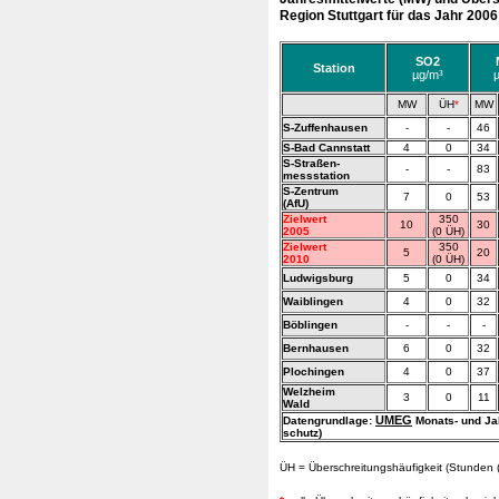
Region Stuttgart für das Jahr 2006
SO2
Station
µg/m³
MW
ÜH
*
MW
S-Zuffenhausen
-
-
46
S-Bad
Cann
statt
4
0
34
S-Straßen-
-
-
83
messstation
S-Zentrum
7
0
53
(AfU)
Zielwert
350
10
30
2005
(0 ÜH)
Zielwert
350
5
20
2010
(0 ÜH)
Ludwigsburg
5
0
34
Waiblingen
4
0
32
Böblingen
-
-
-
Bernhausen
6
0
32
Plochingen
4
0
37
Welzheim
3
0
11
Wald
UMEG
Datengrundlage:
Monats- und Jah
schutz)
ÜH = Überschreitungshäufigkeit (Stunden 