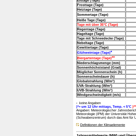
Eistage (Tage)
Frosttage (Tage)
Heiztage (Tage)
Sommertage (Tage)
Heiße Tage (Tage)
Tage mit über 35°C (Tage)
Regentage (Tage)
Hageltage (Tage)
Tage mit Schneedecke (Tage)
Nebeltage (Tage)
Gewittertage (Tage)
*
Glühweintage (Tage)
**
Biergartentage (Tage)
Niederschlagsmenge (mm)
Sonnenhöchststand (Grad)
Möglicher Sonnenschein (h)
Sonnenscheindauer (h)
Globalstrahlung (W/m²)
UVA-Strahlung (W/m²)
UVB-Strahlung (W/m²)
Windgeschwindigkeit (m/s)
-
keine Angaben
)*= um 12 Uhr mittags, Temp. < 5°C
)*
Angaben: Meteorologischer Jahresbericht
Meteorologie (IPM) der Universität Hohe
(Schwabenzentrum) durch das Amt für Um
Definitionen der Klimaelemente
Jahresmittelwerte (MW) und Übersc