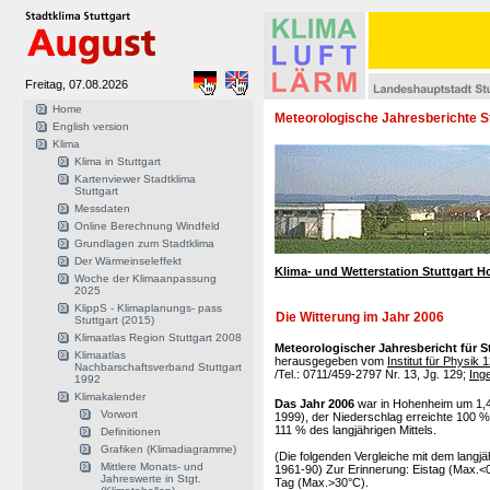
Freitag, 07.08.2026
Home
Meteorologische Jahresberichte S
English version
Klima
Klima in Stuttgart
Kartenviewer Stadtklima
Stuttgart
Messdaten
Online Berechnung Windfeld
Grundlagen zum Stadtklima
Der Wärmeinseleffekt
Klima- und Wetterstation Stuttgart 
Woche der Klimaanpassung
2025
KlippS - Klimaplanungs- pass
Die Witterung im Jahr 2006
Stuttgart (2015)
Klimaatlas Region Stuttgart 2008
Meteorologischer Jahresbericht für 
Klimaatlas
herausgegeben vom
Institut für Physik
Nachbarschaftsverband Stuttgart
/Tel.: 0711/459-2797 Nr. 13, Jg. 129;
Ing
1992
Klimakalender
Das Jahr 2006
war in Hohenheim um 1,
Vorwort
1999), der Niederschlag erreichte 100 
111 % des langjährigen Mittels.
Definitionen
Grafiken (Klimadiagramme)
(Die folgenden Vergleiche mit dem langj
Mittlere Monats- und
1961-90) Zur Erinnerung: Eistag (Max.<
Jahreswerte in Stgt.
Tag (Max.>30°C).