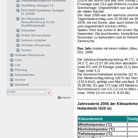
(102% der Norm) und war sehr sonnig (1
Stadtklimatologischer Rundblick
Frosttage statt 13,6 gab (Rekord zusamm
Stadtklima Stuttgart 21
Sommertage. Ungewöhnlich war auch die g
DVD-ROM Stadtklima Stuttgart
die milden Nächte.
21 (2008)
Der Sept. 2006 war der wärmste unserer
Der Klimawandel -
Tagesniederschlag vom 25.09.06) mit 39,6
Herausforderung für die
1878, mit viel Sonne, aber auch hohen 
Stadtklimatologie
und ungewöhnlich trocken (44%).
Spätes Obst war schon in der ersten Sept
Solaratlas
September. Die leuchtenden, herbstlich
Online Sonnenstand
November zu bewundern und im Hohenhe
Sonnen-Lehrpfad
Zierkirsche.
UV-Index (Prognose)
Das Jahr
endete mit einem milden (Abw
Service
Dez. 2006.
Globaler Klimaschutz
Die Jahresschwankung betrug 45,7°C, d
Lärm
34,0 °C am 22.07.06 und dem absoluten
Luft
(statt 87) und 19 Eistage (statt 22,1) b
Planung
Tage (statt 4,1)
Die Sonnenscheindauer erreichte 111 %
Informationen
Der Niederschlag betrug 100 % der Norm
Service
(133,9 l/m2), gefolgt vom Mai und April.
Download
25.09.06). Es gab 173 statt 183 Niedersc
Durchmessern von 0,5-1,0 cm im März 
(max. Höhe 13 cm vom 5.-6.03.06).
Jahreswerte 2006 der Klimaelement
Hohenheim (420 m)
Klimaelement
Stutt
Mitteltemperatur (°C)
Höchsttemperatur (°C)
Tiefsttemperatur (°C)