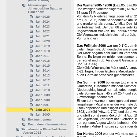
(Klimatabellen)
Meteorologische
Der Winter 2005 / 2006
(Dez.05, Jan.06,
Jahresberichte Stuttgart
und weniger niederschlagsreich ( 61 % de
Hohenheim
63 statt 58 Frosttage.
Von den 42 Niederschlagstagen fiel an 
Jahr 2025
cm (29.12.05) hohe Schneedecke am Bod
Jahr 2024
und trockener als sonst. Ab Mitte Dez. 
Jahr 2023
bis Februar hielt. Der Jan.06 war sehr k
ungewöhnlich trocken. Im Febr.06 setzte 
Jahr 2022
Die Vegetation hielt sich diesmal zurück
Jahr 2021
Vorfrühling ein.
Jahr 2020
Das Frühjahr 2006
war um 0,1°C zu mild
Jahr 2019
vielen Tagen mit Schneedecke wie erwar
Jahr 2018
Der März begann sehr kalt und verschne
Jahr 2017
Sonne. Es folgte ein milder, verregneter 
verregnet und trüb. An 2 der 6 Gewitter
Jahr 2016
und 13.05.06).
Jahr 2015
Die kühle Witterung im März und Anfang 
Jahr 2014
(~21 Tage). In den letzten 2 Maidekaden
auch Getreide hatte sich gut entwickelt.
Jahr 2013
Jahr 2012
Der Sommer 2006
bot einige Extreme: 
Jahr 2011
Klimareihe, zusammen mit dem Sommer 
Niederschlag betraf normal, jedoch ungle
Jahr 2010
viele Sommertage : 45 statt 25,4 und sog
Jahr 2009
Gewittertage beobachtet.
Jahr 2008
Einem sehr warmen , sonnigen und trocke
langjährigen Mittel war er der wärmste Jul
Jahr 2007
Trockenperiode und einigen kräftigen Ni
Jahr 2006
1893, zu kühl (Abw.:-1,7°C) und durchw
Jahr 2005
und stellt somit einen Rekord (mit Aug. 1
Die Vegetation, vor allem das Getreide, 
Erwartungswerte
verregneten August wieder behoben. Obst
Besondere Klimaereignisse
(Trauben Müller-Thurgau schon in der dr
Städtebauliche Klimafibel Online
- Version 2012
Der Herbst 2006
war der wärmste seit 1