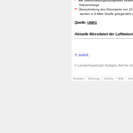
*
alle Überschreitungshäufigkeiten bezieh
Toleranzmarge
**
Überschreitung des Grenzwerte von 10 m
werden in S-Mitte Straße gelegentlich ü
Quelle:
UMEG
Aktuelle Messdaten der Luftbelastu
© Landeshauptstadt Stuttgart, Amt für Um
Kontakt
Sitemap
Suche
Hilfe
Int