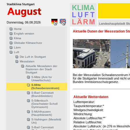
Donnerstag, 06.08.2026
Home
Aktuelle Daten der Messstation St
English version
Klima
Globaler Klimaschutz
Lärm
Luft
Die Luft in Stuttgart
Messdaten
Aktuelle Messdaten der
Stationen der Stadt
Stuttgart
Bei der Messstation Schwabenzentrum ha
S-Mitte (Amt für
für die Stuttgarter Innenstadt und nich
Umweltschutz)
Bundes-Immisionsschutzgesetz.
S-Mitte
(Schwabenzentrum)
S-Bad Cannstatt
(Branddirektion)
Aktuelle Wetterdaten
S-Sillenbuch
Lufttemperatur:
(Geschwister Scholl
Taupunkttemperatur:*
Gymnasium)
Windgeschwindigkeit:
S-Mühlhausen
Windrichtung:
(Hauptklärwerk)
Absolute Luftfeuchte:**
S-Vaihingen (Messfeld
Relative Luftfeuchte:
Uni)
Absoluter Luftdruck: (in 276 m Messhö
S-Bad Cannstatt