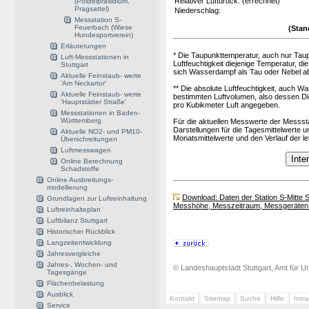
Relativer Luftdruck: (errechnet)
(Polizeipräsidium,
Pragsattel)
Niederschlag:
Messstation S-
Feuerbach (Wiese
(Stan
Hundesportverein)
Erläuterungen
* Die Taupunkttemperatur, auch nur Taupu
Luft-Messstationen in
Luftfeuchtigkeit diejenige Temperatur, d
Stuttgart
sich Wasserdampf als Tau oder Nebel a
Aktuelle Feinstaub- werte
'Am Neckartor'
** Die absolute Luftfeuchtigkeit, auch 
Aktuelle Feinstaub- werte
bestimmten Luftvolumen, also dessen Dic
'Hauptstätter Straße'
pro Kubikmeter Luft angegeben.
Messstationen in Baden-
Württemberg
Für die aktuellen Messwerte der Messsta
Darstellungen für die Tagesmittelwerte u
Aktuelle NO2- und PM10-
Monatsmittelwerte und den Verlauf der l
Überschreitungen
Luftmesswagen
Online Berechnung
Schadstoffe
Online Ausbreitungs-
modellierung
Download: Daten der Station S-Mitte
Grundlagen zur Luftreinhaltung
Messhöhe, Messzeitraum, Messgeräten 
Luftreinhalteplan
Luftbilanz Stuttgart
Historischer Rückblick
Langzeitentwicklung
Jahresvergleiche
Jahres-, Wochen- und
© Landeshauptstadt Stuttgart, Amt für Um
Tagesgänge
Flächenbelastung
Ausblick
Kontakt
Sitemap
Suche
Hilfe
Intr
Service