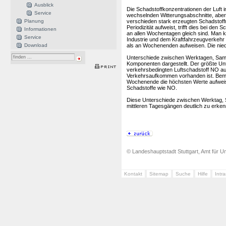
Ausblick
Die Schadstoffkonzentrationen der Luft 
Service
wechselnden Witterungsabschnitte, aber
Planung
verschieden stark erzeugten Schadstoff
Periodizität aufweist, trifft dies bei den
Informationen
an allen Wochentagen gleich sind. Man k
Service
Industrie und dem Kraftfahrzeugverkehr
Download
als an Wochenenden aufweisen. Die nied
Unterschiede zwischen Werktagen, Samst
Komponenten dargestellt. Der größte Unte
verkehrsbedingten Luftschadstoff NO a
Verkehrsaufkommen vorhanden ist. Beme
Wochenende die höchsten Werte aufweist
Schadstoffe wie NO.
Diese Unterschiede zwischen Werktag, 
mittleren Tagesgängen deutlich zu erken
© Landeshauptstadt Stuttgart, Amt für Um
Kontakt
Sitemap
Suche
Hilfe
Intr