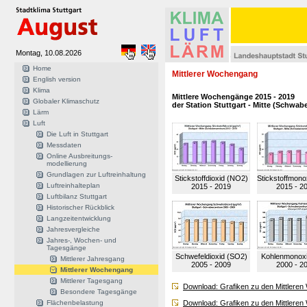
Montag, 10.08.2026
Home
Mittlerer Wochengang
English version
Klima
Mittlere Wochengänge 2015 - 2019
Globaler Klimaschutz
der Station Stuttgart - Mitte (Schwa
Lärm
Luft
Die Luft in Stuttgart
Messdaten
Online Ausbreitungs-
modellierung
Grundlagen zur Luftreinhaltung
Stickstoffdioxid (NO2)
Stickstoffmono
Luftreinhalteplan
2015 - 2019
2015 - 2
Luftbilanz Stuttgart
Historischer Rückblick
Langzeitentwicklung
Jahresvergleiche
Jahres-, Wochen- und
Tagesgänge
Schwefeldioxid (SO2)
Kohlenmonox
Mittlerer Jahresgang
2005 - 2009
2000 - 2
Mittlerer Wochengang
Mittlerer Tagesgang
Download: Grafiken zu den Mittlere
Besondere Tagesgänge
Flächenbelastung
Download: Grafiken zu den Mittlere