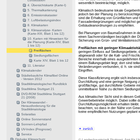
Luftsituation
wesentlich beeinträchtigt, möglich.
4. Übersichtskarte (Karte-I)
5. Thermalkartierung
Klimatisch bedeutsame lokale Gegebenhei
jedoch bei der Planung zu berücksichtige
6. Emissionskataster
sind die Erhaltung von Grünflächen und
7. Luftbelastungsindex
Fassadenbegrünungen und möglichst ge
8. Klimakarten
Gebäudeanordnungen zu empfehlen.
9. Klimaanalyse- Karten
Bei Planungen von Baumaßnahmen in der
(Karte-XIII, Blatt 1 bis 12)
einen Sachverständigen bezüglich der 
10. Karten mit Hinweisen für
Sicherung von Grün- und Ventilationssch
die Planung (Karte-XIV, Blatt
1 bis 12)
Freiflächen mit geringer Klimaaktivitä
Freiflächen
geringen Einfluss auf Siedlungsgebiete, 
abgewandt oder für die Kalt- und Frischl
Siedlungsflächen
Bereiche innerhalb eines ausgedehnten Kl
Karte XIV, Blatt 1 bis 12
einem Ballungsgebiet liegt; dort sind teil
11. Literatur
Veränderungen verbunden, d. h. sie sind
Eingriffen.
Klimakalender
Städtebauliche Klimafibel Online
Diese Klassifizierung ergibt sich insbes
- Version 2012
Durchlüftung und eine geringe Neigung z
Stadtklimatologischer Rundblick
großflächige, gut durchlüftete Gebiete m
Stadtklima Stuttgart 21
unmittelbarer Nähe zu dichten Siedlungs
DVD-ROM Stadtklima Stuttgart
Aus klimatischer Sicht sind in diesen G
21 (2008)
Gewerbebetriebe möglich. Dabei sollte d
Der Klimawandel -
Durchlüftungsmöglichkeit erhalten blei
Herausforderung für die
beachten, so dass in der Nähe von Gew
Stadtklimatologie
keine empfindlichen Nutzungen geplant w
Solaratlas
Online Sonnenstand
Sonnen-Lehrpfad
UV-Index (Prognose)
Service
Globaler Klimaschutz
© Landeshauptstadt Stuttgart, Amt für Um