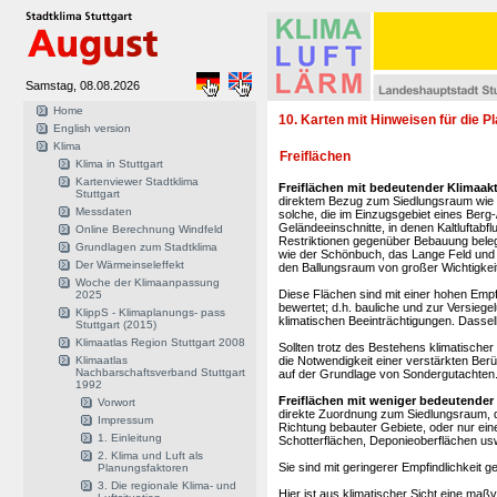
Samstag, 08.08.2026
Home
10. Karten mit Hinweisen für die Pl
English version
Klima
Freiflächen
Klima in Stuttgart
Kartenviewer Stadtklima
Freiflächen mit bedeutender Klimaakt
Stuttgart
direktem Bezug zum Siedlungsraum wie z
Messdaten
solche, die im Einzugsgebiet eines Berg
Geländeeinschnitte, in denen Kaltluftabfl
Online Berechnung Windfeld
Restriktionen gegenüber Bebauung bel
Grundlagen zum Stadtklima
wie der Schönbuch, das Lange Feld und 
Der Wärmeinseleffekt
den Ballungsraum von großer Wichtigkeit
Woche der Klimaanpassung
Diese Flächen sind mit einer hohen Empf
2025
bewertet; d.h. bauliche und zur Versieg
KlippS - Klimaplanungs- pass
klimatischen Beeinträchtigungen. Dassel
Stuttgart (2015)
Klimaatlas Region Stuttgart 2008
Sollten trotz des Bestehens klimatisch
Klimaatlas
die Notwendigkeit einer verstärkten Ber
Nachbarschaftsverband Stuttgart
auf der Grundlage von Sondergutachten
1992
Freiflächen mit weniger bedeutender 
Vorwort
direkte Zuordnung zum Siedlungsraum, d. h
Impressum
Richtung bebauter Gebiete, oder nur eine
1. Einleitung
Schotterflächen, Deponieoberflächen usw
2. Klima und Luft als
Sie sind mit geringerer Empfindlichkeit
Planungsfaktoren
3. Die regionale Klima- und
Hier ist aus klimatischer Sicht eine maß