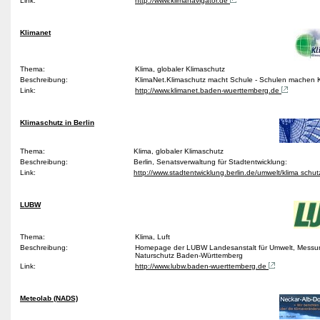
Link:
http://www.klimanavigator.de
Klimanet
Thema:
Klima, globaler Klimaschutz
Beschreibung:
KlimaNet.Klimaschutz macht Schule - Schulen machen 
Link:
http://www.klimanet.baden-wuerttemberg.de
Klimaschutz in Berlin
Thema:
Klima, globaler Klimaschutz
Beschreibung:
Berlin, Senatsverwaltung für Stadtentwicklung:
Link:
http://www.stadtentwicklung.berlin.de/umwelt/klima schut
LUBW
Thema:
Klima, Luft
Beschreibung:
Homepage der LUBW Landesanstalt für Umwelt, Mess
Naturschutz Baden-Württemberg
Link:
http://www.lubw.baden-wuerttemberg.de
Meteolab (NADS)