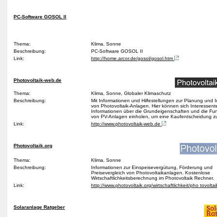
PC-Software GOSOL II
Thema:
Klima, Sonne
Beschreibung:
PC-Software GOSOL II
Link:
http://home.arcor.de/gosol/gosol.htm
Photovoltaik-web.de
Thema:
Klima, Sonne, Globaler Klimaschutz
Beschreibung:
Mit Informationen und Hilfestellungen zur Planung und In
von Photovoltaik-Anlagen. Hier können sich Interessent
Informationen über die Grundeigenschaften und die Fu
von PV-Anlagen einholen, um eine Kaufentscheidung zu
Link:
http://www.photovoltaik-web.de
Photovoltaik.org
Thema:
Klima, Sonne
Beschreibung:
Informationen zur Einspeisevergütung, Förderung und
Preisevergleich von Photovoltaikanlagen. Kostenlose
Wirtschaftlichkeitsberechnung im Photovoltaik Rechner.
Link:
http://www.photovoltaik.org/wirtschaftlichkeit/pho tovolta
Solaranlage Ratgeber