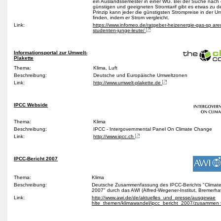
ein Auslandssemester in einer WG. Bei der Suche nach
günstigen und geeigneten Stromtarif gibt es etwas zu d
Prinzip kann jeder die günstigsten Strompreise in der 
finden, indem er Strom vergleicht.
Link:
https://www.infomeo.de/ratgeber-heizenergie-gas-sp aren
studenten-junge-leute/
Informationsportal zur Umwelt-
Plakette
Thema:
Klima, Luft
Beschreibung:
Deutsche und Europäische Umweltzonen
Link:
http://www.umwelt-plakette.de
IPCC Webside
Thema:
Klima
Beschreibung:
IPCC - Intergovernmental Panel On Climate Change
Link:
http://www.ipcc.ch
IPCC-Bericht 2007
Thema:
Klima
Beschreibung:
Deutsche Zusammenfassung des IPCC-Berichts "Climat
2007" durch das AWI (Alfred-Wegener-Institut, Bremerh
Link:
http://www.awi.de/de/aktuelles_und_presse/ausgewae
hlte_themen/klimawandel/ipcc_bericht_2007/zusammen