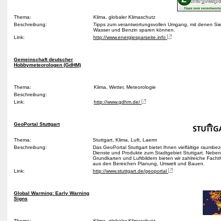
Thema:
Klima, globaler Klimaschutz
Beschreibung:
Tipps zum verantwortungsvollen Umgang, mit denen Sie
Wasser und Benzin sparen können.
Link:
http://www.energiesparseite.info
Gemeinschaft deutscher
Hobbymeteorologen (GdHM)
Thema:
Klima, Wetter, Meteorologie
Beschreibung:
Link:
http://www.gdhm.de/
GeoPortal Stuttgart
Thema:
Stuttgart, Klima, Luft, Laerm
Beschreibung:
Das GeoPortal Stuttgart bietet Ihnen vielfältige raumb
Dienste und Produkte zum Stadtgebiet Stuttgart. Neben
Grundkarten und Luftbildern bieten wir zahlreiche Fach
aus den Bereichen Planung, Umwelt und Bauen.
Link:
http://www.stuttgart.de/geoportal
Global Warming: Early Warning
Signs
Thema:
Klima, globaler Klimaschutz