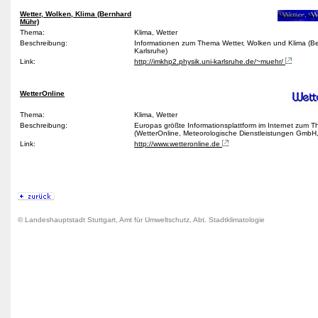
Wetter, Wolken, Klima (Bernhard
Mühr)
Thema:
Klima, Wetter
Beschreibung:
Informationen zum Thema Wetter, Wolken und Klima (B
Karlsruhe)
Link:
http://imkhp2.physik.uni-karlsruhe.de/~muehr/
WetterOnline
Thema:
Klima, Wetter
Beschreibung:
Europas größte Informationsplattform im Internet zum 
(WetterOnline, Meteorologische Dienstleistungen Gmb
Link:
http://www.wetteronline.de
© Landeshauptstadt Stuttgart, Amt für Umweltschutz, Abt. Stadtklimatologie