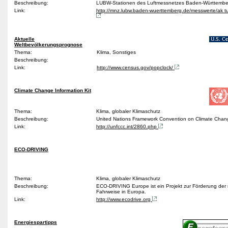
Beschreibung:
LUBW-Stationen des Luftmessnetzes Baden-Württemb
Link:
http://mnz.lubw.baden-wuerttemberg.de/messwerte/ak tu
Aktuelle
Weltbevölkerungsprognose
Thema:
Klima, Sonstiges
Beschreibung:
Link:
http://www.census.gov/popclock/
Climate Change Information Kit
Thema:
Klima, globaler Klimaschutz
Beschreibung:
United Nations Framework Convention on Climate Cha
Link:
http://unfccc.int/2860.php
ECO-DRIVING
Thema:
Klima, globaler Klimaschutz
Beschreibung:
ECO-DRIVING Europe ist ein Projekt zur Förderung der
Fahrweise in Europa.
Link:
http://www.ecodrive.org
Energiespartipps