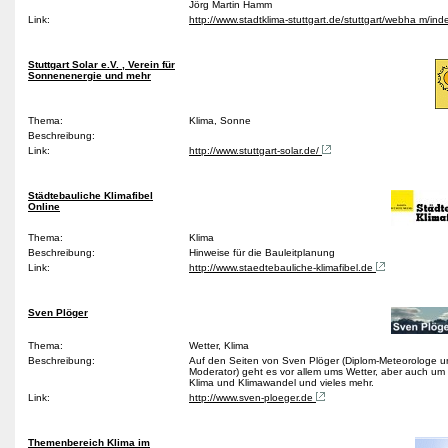
Jörg Martin Hamm
Link:
http://www.stadtklima-stuttgart.de/stuttgart/webha m/in
Stuttgart Solar e.V. , Verein für
Sonnenenergie und mehr
Thema:
Klima, Sonne
Beschreibung:
Link:
http://www.stuttgart-solar.de/
Städtebauliche Klimafibel
Online
Thema:
Klima
Beschreibung:
Hinweise für die Bauleitplanung
Link:
http://www.staedtebauliche-klimafibel.de
Sven Plöger
Thema:
Wetter, Klima
Beschreibung:
Auf den Seiten von Sven Plöger (Diplom-Meteorologe u
Moderator) geht es vor allem ums Wetter, aber auch u
Klima und Klimawandel und vieles mehr.
Link:
http://www.sven-ploeger.de
Themenbereich Klima im