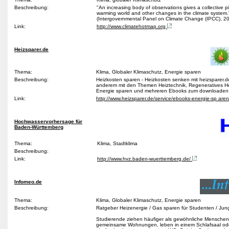
Beschreibung:
"An increasing body of observations gives a collective pi
warming world and other changes in the climate system.
(Intergovernmental Panel on Climate Change (IPCC), 2
Link:
http://www.climatehotmap.org
Heizsparer.de
Thema:
Klima, Globaler Klimaschutz, Energie sparen
Beschreibung:
Heizkosten sparen - Heizkosten senken mit heizsparer.d
anderem mit den Themen Heiztechnik, Regeneratives H
Energie sparen und mehreren Ebooks zum downloaden
Link:
http://www.heizsparer.de/service/ebooks-energie-sp are
Hochwasservorhersage für
Baden-Württemberg
Thema:
Klima, Stadtklima
Beschreibung:
Link:
http://www.hvz.baden-wuerttemberg.de/
Infomeo.de
Thema:
Klima, Globaler Klimaschutz, Energie sparen
Beschreibung:
Ratgeber Heizenergie / Gas sparen für Studenten / Jun
Studierende ziehen häufiger als gewöhnliche Menschen
gemeinsame Wohnungen, leben in einem Schlafsaal o