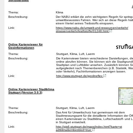
Spritspartipps
Thema:
Klima
Beschreibung:
Der NABU erklärt die zehn wichtigsten Regeln für sprit
umweltbewusstes Fahren. Wer sich an diese Regeln hält
einem Viertel seines Treibstoffs einsparen.
Link:
https://www.nabu.de/umwelt-und-ressourcen/verkehr/
strassenverkehr/kraftstoffe/01248.html
Online Kartenviewer für
Geoinformationen
Thema:
Stuttgart, Klima, Luft, Laerm
Beschreibung:
Die Kartenviewer bieten verschiedene Darstellungen, die
online abrufen können. Sie können sich die Stadtgrund
Stadtplan und Luftbilder ansehen. Zusätzlich können Si
aufgegliedert nach Themenbereichen (z.B. Statistik, W
oder Verkehr), Fachinformationen anzeigen lassen.
Link:
http://www.stuttgart.de/geolineflex
Online Kartenviewer Stadtklima
Stuttgart (Version 3.0.3)
Thema:
Stuttgart, Klima, Luft, Laerm
Beschreibung:
Das Amt für Umweltschutz hat gemeinsam mit dem
Stadtmessungsamt für die detaillierte Information der Öff
einen Kartenviewer zu Stadtklima, Luftschadstoff- und 
in Stuttgart entwickelt.
Link:
http://gis6.stuttgart.de/maps/index.html?karte=st
adtklima&embedded=true