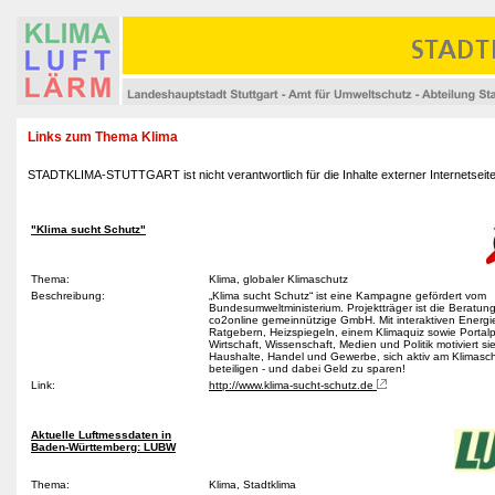
Links zum Thema Klima
STADTKLIMA-STUTTGART ist nicht verantwortlich für die Inhalte externer Internetseite
"Klima sucht Schutz"
Thema:
Klima, globaler Klimaschutz
Beschreibung:
„Klima sucht Schutz“ ist eine Kampagne gefördert vom
Bundesumweltministerium. Projektträger ist die Beratung
co2online gemeinnützige GmbH. Mit interaktiven Energi
Ratgebern, Heizspiegeln, einem Klimaquiz sowie Portal
Wirtschaft, Wissenschaft, Medien und Politik motiviert sie
Haushalte, Handel und Gewerbe, sich aktiv am Klimasc
beteiligen - und dabei Geld zu sparen!
Link:
http://www.klima-sucht-schutz.de
Aktuelle Luftmessdaten in
Baden-Württemberg: LUBW
Thema:
Klima, Stadtklima