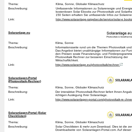
Thema:
Klima, Sonne, Globaler Klimaschutz
Beschreibung:
Umfassende Informationen zu Solarenergie und Energiee
kostenlosen Solar Ebooks zur Photovoltaik und Solarthe
150 Seiten erhalten Sie umfassende Infos zur Solarene
Link:
http://www.solaranlage-ratgeber.de/service/solar-e book
Solaranlage.eu
Thema:
Klima, Sonne
Beschreibung:
Informationsseite rund um die Themen Photovoltaik und
Das Angebot bietet unabhängige Informationen zur Fun
den Preisen sowie Finanzierungs- und Förderprogramme
Photovoltaik Rechner zur besseren Einschätzung der
Wirtschaftlichkeit.
Link:
http://www.solaranlage.eu/photovoltaik/rechner
Solaranlagen-Portal
(Photovoltaik-Rechner)
Thema:
Klima, Sonne, Globaler Klimaschutz
Beschreibung:
Der interaktive Photovoltaik-Rechner liefert Ihnen Anga
richtigen Auslegung Ihrer Solaranlage.
Link:
http://www.solaranlagen-portal.com/photovoltaik-re chne
Solaranlagen-Portal (Solar
Checklisten)
Thema:
Klima, Sonne, Globaler Klimaschutz
Beschreibung:
Solar Checklisten & mehr zum Download. Dies ist die zen
Downloadseite von Solaranlagen-Portal.com. Auf dieser 