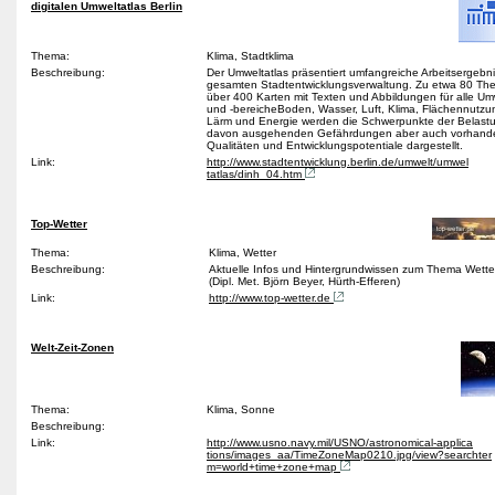
digitalen Umweltatlas Berlin
Thema:
Klima, Stadtklima
Beschreibung:
Der Umweltatlas präsentiert umfangreiche Arbeitsergebn
gesamten Stadtentwicklungsverwaltung. Zu etwa 80 T
über 400 Karten mit Texten und Abbildungen für alle U
und -bereicheBoden, Wasser, Luft, Klima, Flächennutzun
Lärm und Energie werden die Schwerpunkte der Belastu
davon ausgehenden Gefährdungen aber auch vorhand
Qualitäten und Entwicklungspotentiale dargestellt.
Link:
http://www.stadtentwicklung.berlin.de/umwelt/umwel
tatlas/dinh_04.htm
Top-Wetter
Thema:
Klima, Wetter
Beschreibung:
Aktuelle Infos und Hintergrundwissen zum Thema Wette
(Dipl. Met. Björn Beyer, Hürth-Efferen)
Link:
http://www.top-wetter.de
Welt-Zeit-Zonen
Thema:
Klima, Sonne
Beschreibung:
Link:
http://www.usno.navy.mil/USNO/astronomical-applica
tions/images_aa/TimeZoneMap0210.jpg/view?searchter
m=world+time+zone+map