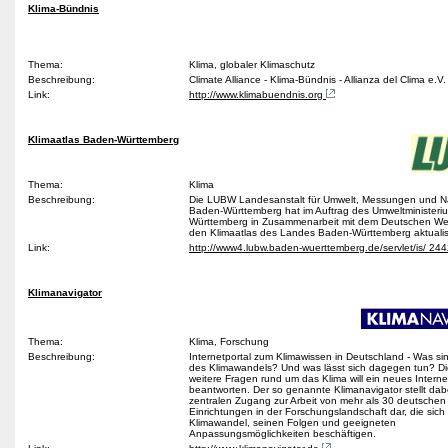
Klima-Bündnis
Thema:
Klima, globaler Klimaschutz
Beschreibung:
Climate Alliance - Klima-Bündnis - Allianza del Clima e.V
Link:
http://www.klimabuendnis.org
Klimaatlas Baden-Württemberg
Thema:
Klima
Beschreibung:
Die LUBW Landesanstalt für Umwelt, Messungen und N
Baden-Württemberg hat im Auftrag des Umweltminister
Württemberg in Zusammenarbeit mit dem Deutschen Wet
den Klimaatlas des Landes Baden-Württemberg aktualis
Link:
http://www4.lubw.baden-wuerttemberg.de/servlet/is/ 24
Klimanavigator
Thema:
Klima, Forschung
Beschreibung:
Internetportal zum Klimawissen in Deutschland - Was si
des Klimawandels? Und was lässt sich dagegen tun? D
weitere Fragen rund um das Klima will ein neues Interne
beantworten. Der so genannte Klimanavigator stellt dab
zentralen Zugang zur Arbeit von mehr als 30 deutschen
Einrichtungen in der Forschungslandschaft dar, die sich
Klimawandel, seinen Folgen und geeigneten
Anpassungsmöglichkeiten beschäftigen.