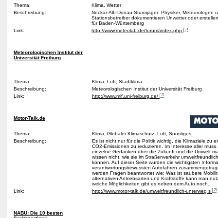
Thema:
Klima, Wetter
Beschreibung:
Neckar-Alb-Donau-Sturmjäger: Physiker, Meteorologen 
Stationsbetreiber dokumentieren Unwetter oder erstelle
für Baden-Württemberg
Link:
http://www.meteolab.de/forum/index.php
Meteorologischen Institut der
Universität Freiburg
Thema:
Klima, Luft, Stadtklima
Beschreibung:
Meteorologischen Institut der Universität Freiburg
Link:
http://www.mif.uni-freiburg.de/
Motor-Talk.de
Thema:
Klima, Globaler Klimaschutz, Luft, Sonstiges
Beschreibung:
Es ist nicht nur für die Politik wichtig, die Klimaziele zu e
CO2-Emissionen zu reduzieren. Im Interesse aller muss 
einzelne Gedanken über die Zukunft und die Umwelt ma
wissen nicht, wie sie im Straßenverkehr umweltfreundlic
können. Auf dieser Seite wurden die wichtigsten Inform
verantwortungsbewussten Autofahren zusammengetrag
werden Fragen beantwortet wie: Was ist saubere Mobilit
alternativen Antriebsarten und Kraftstoffe kann man nu
welche Möglichkeiten gibt es neben dem Auto noch.
Link:
http://www.motor-talk.de/umweltfreundlich-unterweg s
NABU: Die 10 besten