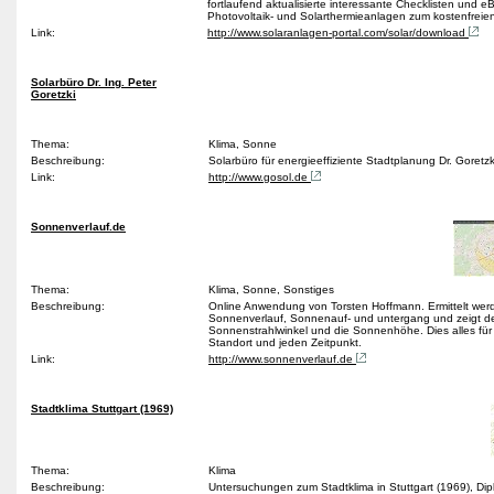
fortlaufend aktualisierte interessante Checklisten und e
Photovoltaik- und Solarthermieanlagen zum kostenfrei
Link:
http://www.solaranlagen-portal.com/solar/download
Solarbüro Dr. Ing. Peter
Goretzki
Thema:
Klima, Sonne
Beschreibung:
Solarbüro für energieeffiziente Stadtplanung Dr. Goretz
Link:
http://www.gosol.de
Sonnenverlauf.de
Thema:
Klima, Sonne, Sonstiges
Beschreibung:
Online Anwendung von Torsten Hoffmann. Ermittelt wer
Sonnenverlauf, Sonnenauf- und untergang und zeigt d
Sonnenstrahlwinkel und die Sonnenhöhe. Dies alles für
Standort und jeden Zeitpunkt.
Link:
http://www.sonnenverlauf.de
Stadtklima Stuttgart (1969)
Thema:
Klima
Beschreibung:
Untersuchungen zum Stadtklima in Stuttgart (1969), Dip