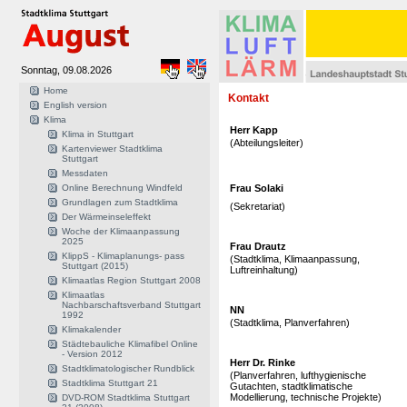
Sonntag, 09.08.2026
Home
Kontakt
English version
Klima
Herr Kapp
Klima in Stuttgart
(Abteilungsleiter)
Kartenviewer Stadtklima
Stuttgart
Messdaten
Online Berechnung Windfeld
Frau Solaki
Grundlagen zum Stadtklima
(Sekretariat)
Der Wärmeinseleffekt
Woche der Klimaanpassung
2025
Frau Drautz
KlippS - Klimaplanungs- pass
(Stadtklima, Klimaanpassung,
Stuttgart (2015)
Luftreinhaltung)
Klimaatlas Region Stuttgart 2008
Klimaatlas
Nachbarschaftsverband Stuttgart
NN
1992
(Stadtklima, Planverfahren)
Klimakalender
Städtebauliche Klimafibel Online
- Version 2012
Herr Dr. Rinke
Stadtklimatologischer Rundblick
(Planverfahren, lufthygienische
Stadtklima Stuttgart 21
Gutachten, stadtklimatische
Modellierung, technische Projekte)
DVD-ROM Stadtklima Stuttgart