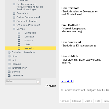
21 (2008)
Der Klimawandel -
Herausforderung für die
Herr Reinbold
Stadtklimatologie
(Stadtklimatische Bewertungen
Solaratlas
und Simulationen)
Online Sonnenstand
Sonnen-Lehrpfad
UV-Index (Prognose)
Frau Göttsche
(Hitzeaktionsplanung,
Service
Klimaanpassung)
Download
Literatur
Glossar
Herr Baumstark
Links
(Stadtklima, Klimaanpassung)
Kontakt
Globaler Klimaschutz
Lärm
Herr Kohfink
(Messtechnik, Datenauswertung,
Luft
Internet)
Planung
Informationen
Service
Download
© Landeshauptstadt Stuttgart, Amt für Um
Kontakt
Sitemap
Suche
Hilfe
Intr